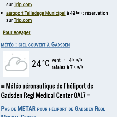
sur
Trip.com
aéroport Talladega Municipal
à 49
km
: réservation
sur
Trip.com
Pour voyager
météo : ciel couvert à Gadsden
vent
4
km/h
24
°C
↑
rafales à 7
km/h
Météo aéronautique de l'héliport de
Gadsden Regl Medical Center 0AL7
Pas de METAR pour héliport de Gadsden Regl
Medical Center