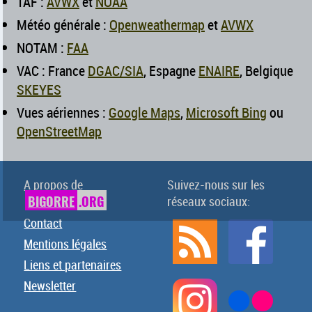
TAF :
AVWX
et
NOAA
Météo générale :
Openweathermap
et
AVWX
NOTAM :
FAA
VAC : France
DGAC/SIA
, Espagne
ENAIRE
, Belgique
SKEYES
Vues aériennes :
Google Maps
,
Microsoft Bing
ou
OpenStreetMap
A propos de
Suivez-nous sur les
BIGORRE
.ORG
réseaux sociaux:
Contact
Mentions légales
Liens et partenaires
Newsletter