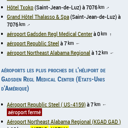
Hôtel Txoko
(Saint-Jean-de-Luz) à 7076
km
↑
Grand Hôtel Thalasso & Spa
(Saint-Jean-de-Luz) à
7076
km
↑
aéroport Gadsden Regl Medical Center
à 0
km
↑
aéroport Republic Steel
à 7
km
↑
aéroport Northeast Alabama Regional
à 12
km
↑
aéroports les plus proches de l'héliport de
Gadsden Regl Medical Center (Etats-Unis
d'Amérique)
Aéroport Republic Steel ( US-4159)
à 7
km
↑
aéroport fermé
Aéroport Northeast Alabama Regional (KGAD GAD )