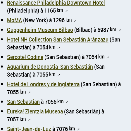
Renaissance Philadelphia Downtown Hotel
(Philadelphia) à 1165
km
↑
MoMA
(New York) à 1296
km
↑
Guggenheim Museum Bilbao
(Bilbao) à 6987
km
↑
Hotel NH Collection San Sebastián Aránzazu
(San
Sebastián) à 7054
km
↑
Sercotel Codina
(San Sebastian) à 7054
km
↑
Aquarium de Donostia-San Sebastián
(San
Sebastian) à 7055
km
↑
Hotel de Londres y de Inglaterra
(San Sebastian) à
7055
km
↑
San Sebastian
à 7056
km
↑
Eureka! Zientzia Museoa
(San Sebastiàn) à
7057
km
↑
Saint-Jean-de-Luz
à 7076
km
↑