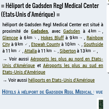
Héliport de Gadsden Regl Medical Center
(Etats-Unis d'Amérique)
héliport de Gadsden Regl Medical Center est situé à
proximité de
Gadsden
, avec
Gadsden
à 4
km
,
↑
Glencoe
à 6
km
,
Hokes Bluff
à 9
km
,
Rainbow
↑
↑
City
à 9
km
,
Etowah County
à 10
km
,
Southside
↑
↑
à 11
km
,
Attalla
à 11
km
,
Siberton
à 13
km
,
↑
↑
↑
→ Voir aussi
Aéroports les plus au nord en Etats-
Unis d'Amérique
et
Aéroports les plus au sud en
Etats-Unis d'Amérique
→ Voir aussi
héliports en Etats-Unis d'Amérique
Hôtels à héliport de Gadsden Regl Medical Center
vue aé