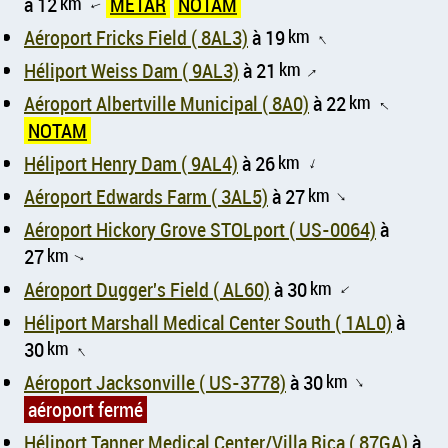
à 12
km
METAR
NOTAM
↑
Aéroport Fricks Field ( 8AL3)
à 19
km
↑
Héliport Weiss Dam ( 9AL3)
à 21
km
↑
Aéroport Albertville Municipal ( 8A0)
à 22
km
↑
NOTAM
Héliport Henry Dam ( 9AL4)
à 26
km
↑
Aéroport Edwards Farm ( 3AL5)
à 27
km
↑
Aéroport Hickory Grove STOLport ( US-0064)
à
27
km
↑
Aéroport Dugger's Field ( AL60)
à 30
km
↑
Héliport Marshall Medical Center South ( 1AL0)
à
30
km
↑
Aéroport Jacksonville ( US-3778)
à 30
km
↑
aéroport fermé
Héliport Tanner Medical Center/Villa Rica ( 87GA)
à