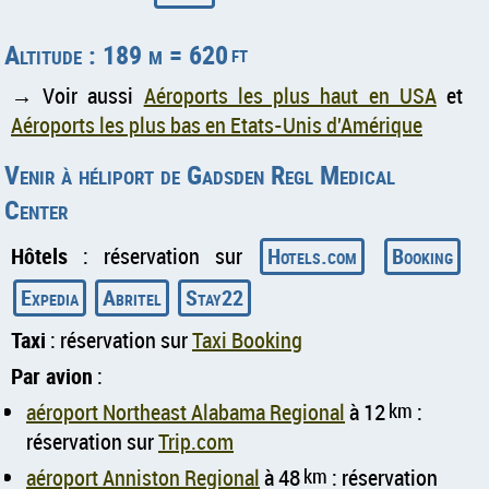
Altitude : 189 m = 620
ft
→ Voir aussi
Aéroports les plus haut en USA
et
Aéroports les plus bas en Etats-Unis d'Amérique
Venir à héliport de Gadsden Regl Medical
Center
Hôtels
: réservation sur
Hotels.com
Booking
Expedia
Abritel
Stay22
Taxi
: réservation sur
Taxi Booking
Par avion
:
aéroport Northeast Alabama Regional
à 12
km
:
réservation sur
Trip.com
aéroport Anniston Regional
à 48
km
: réservation