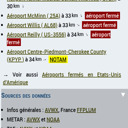
30
km
↑
Aéroport McMinn ( 25A)
à 33
km
aéroport fermé
↑
Aéroport Willis ( AL68)
à 33
km
aéroport fermé
↑
Aéroport Reilly ( US-3556)
à 34
km
aéroport
↑
fermé
Aéroport Centre-Piedmont-Cherokee County
(KPYP )
à 34
km
NOTAM
↑
→ Voir aussi
Aéroports fermés en Etats-Unis
d'Amérique
▼
Sources des données
Infos générales :
AVWX
, France
FFPLUM
METAR :
AVWX
et
NOAA