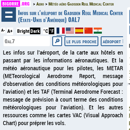
BIGORRE
.ORG
Aero
Météo aéro Gadsden Regl Medical Center
◄
Infos sur l'héliport de Gadsden Regl Medical Center
(Etats-Unis d'Amérique) 0AL7
A-
A+
Bright
Dark
°C
°F
le plus proche
aéroport RA
Les infos sur l'aéroport, de la carte aux hôtels en
passant par les informations aéronautiques. Et la
météo aéronautique pour les pilotes, les METAR
(METeorological Aerodrome Report, message
d'observation des conditions météorologiques pour
l'aviation) et les TAF (Terminal Aerodrome Forecast :
message de prévision à court terme des conditions
météorologiques pour l'aviation). Et les autres
ressources comme les cartes VAC (Visual Approach
Chart) pour préprer les vols.