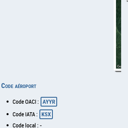
Code aéroport
Code OACI :
AYYR
Code IATA :
KSX
Code local : -