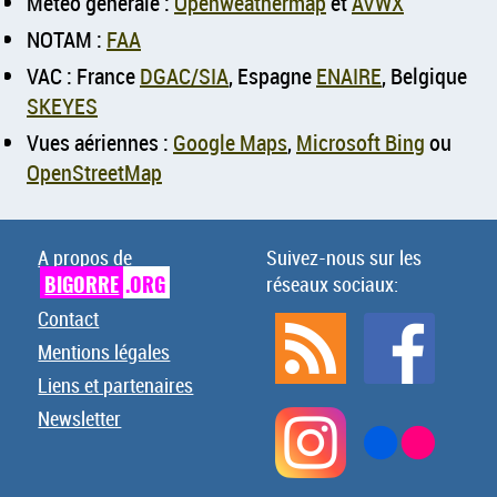
Météo générale :
Openweathermap
et
AVWX
NOTAM :
FAA
VAC : France
DGAC/SIA
, Espagne
ENAIRE
, Belgique
SKEYES
Vues aériennes :
Google Maps
,
Microsoft Bing
ou
OpenStreetMap
A propos de
Suivez-nous sur les
BIGORRE
.ORG
réseaux sociaux:
Contact
Mentions légales
Liens et partenaires
Newsletter