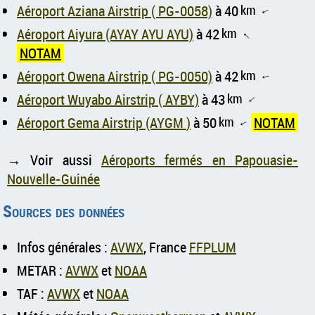
Aéroport Aziana Airstrip ( PG-0058)
à 40
km
↑
Aéroport Aiyura (AYAY AYU AYU)
à 42
km
↑
NOTAM
Aéroport Owena Airstrip ( PG-0050)
à 42
km
↑
Aéroport Wuyabo Airstrip ( AYBY)
à 43
km
↑
Aéroport Gema Airstrip (AYGM )
à 50
km
NOTAM
↑
→ Voir aussi
Aéroports fermés en Papouasie-
Nouvelle-Guinée
Sources des données
Infos générales :
AVWX
, France
FFPLUM
METAR :
AVWX
et
NOAA
TAF :
AVWX
et
NOAA