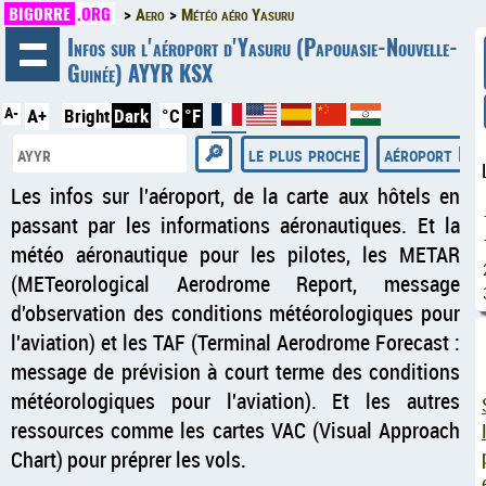
BIGORRE
.ORG
Aero
Météo aéro Yasuru
◄
Infos sur l'aéroport d'Yasuru (Papouasie-Nouvelle-
Guinée) AYYR KSX
A-
A+
Bright
Dark
°C
°F
le plus proche
aéroport Dee
Les infos sur l'aéroport, de la carte aux hôtels en
passant par les informations aéronautiques. Et la
météo aéronautique pour les pilotes, les METAR
(METeorological Aerodrome Report, message
d'observation des conditions météorologiques pour
l'aviation) et les TAF (Terminal Aerodrome Forecast :
message de prévision à court terme des conditions
météorologiques pour l'aviation). Et les autres
ressources comme les cartes VAC (Visual Approach
Chart) pour préprer les vols.