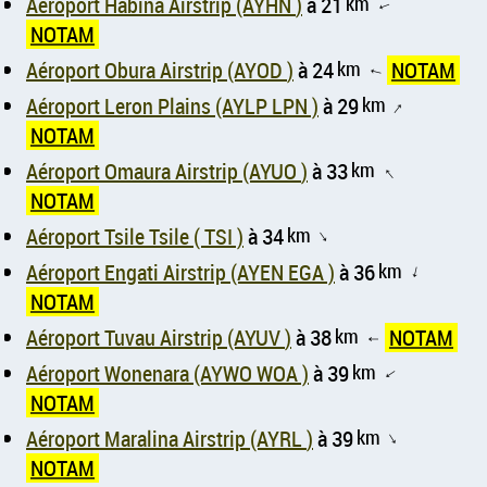
Aéroport Habina Airstrip (AYHN )
à 21
km
↑
NOTAM
Aéroport Obura Airstrip (AYOD )
à 24
km
NOTAM
↑
Aéroport Leron Plains (AYLP LPN )
à 29
km
↑
NOTAM
Aéroport Omaura Airstrip (AYUO )
à 33
km
↑
NOTAM
Aéroport Tsile Tsile ( TSI )
à 34
km
↑
Aéroport Engati Airstrip (AYEN EGA )
à 36
km
↑
NOTAM
Aéroport Tuvau Airstrip (AYUV )
à 38
km
NOTAM
↑
Aéroport Wonenara (AYWO WOA )
à 39
km
↑
NOTAM
Aéroport Maralina Airstrip (AYRL )
à 39
km
↑
NOTAM