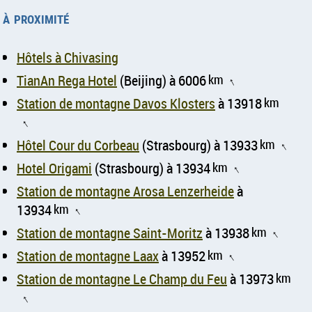
à proximité
Hôtels à Chivasing
TianAn Rega Hotel
(Beijing) à 6006
km
↑
Station de montagne Davos Klosters
à 13918
km
↑
Hôtel Cour du Corbeau
(Strasbourg) à 13933
km
↑
Hotel Origami
(Strasbourg) à 13934
km
↑
Station de montagne Arosa Lenzerheide
à
13934
km
↑
Station de montagne Saint-Moritz
à 13938
km
↑
Station de montagne Laax
à 13952
km
↑
Station de montagne Le Champ du Feu
à 13973
km
↑