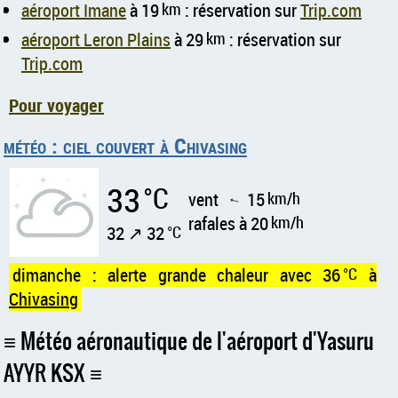
aéroport Imane
à 19
km
: réservation sur
Trip.com
aéroport Leron Plains
à 29
km
: réservation sur
Trip.com
Pour voyager
météo : ciel couvert à Chivasing
33
°C
vent
15
km/h
↑
rafales à 20
km/h
32 ↗ 32
°C
dimanche : alerte grande chaleur avec 36
°C
à
Chivasing
Météo aéronautique de l'aéroport d'Yasuru
AYYR KSX