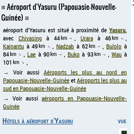
Aéroport d'Yasuru (Papouasie-Nouvelle-
Guinée)
aéroport d'Yasuru est situé à proximité de
Yasuru
,
avec
Chivasing
à 44
km
,
Urara
à 46
km
,
↑
↑
Kainantu
à 49
km
,
Nadzab
à 62
km
,
Bulolo
à
↑
↑
84
km
,
Lae
à 90
km
,
Buko
à 93
km
,
Wau
à
↑
↑
↑
101
km
,
↑
→ Voir aussi
Aéroports les plus au nord en
Papouasie-Nouvelle-Guinée
et
Aéroports les plus au
sud en Papouasie-Nouvelle-Guinée
→ Voir aussi
aéroports en Papouasie-Nouvelle-
Guinée
Hôtels à aéroport d'Yasuru
vue aé