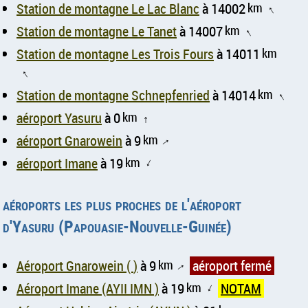
Station de montagne Le Lac Blanc
à 14002
km
↑
Station de montagne Le Tanet
à 14007
km
↑
Station de montagne Les Trois Fours
à 14011
km
↑
Station de montagne Schnepfenried
à 14014
km
↑
aéroport Yasuru
à 0
km
↑
aéroport Gnarowein
à 9
km
↑
aéroport Imane
à 19
km
↑
aéroports les plus proches de l'aéroport
d'Yasuru (Papouasie-Nouvelle-Guinée)
Aéroport Gnarowein ( )
à 9
km
aéroport fermé
↑
Aéroport Imane (AYII IMN )
à 19
km
NOTAM
↑