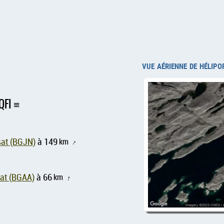
vue aérienne de hélipor
QFI
ssat (BGJN)
à 149
km
↑
aat (BGAA)
à 66
km
↑