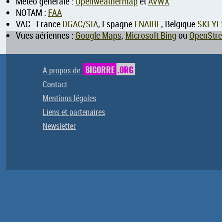
Météo générale :
Openweathermap
et
AVWX
NOTAM :
FAA
VAC : France
DGAC/SIA
, Espagne
ENAIRE
, Belgique
SKEYE
Vues aériennes :
Google Maps
,
Microsoft Bing
ou
OpenStr
A propos de
BIGORRE
.ORG
Contact
Mentions légales
Liens et partenaires
Newsletter