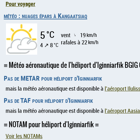
Pour voyager
météo : nuages épars à Kangaatsiaq
5
°C
vent
19
km/h
↑
rafales à 22
km/h
4 ↗ 8
°C
Météo aéronautique de l'héliport d'Iginniarfik BGIG 
Pas de METAR pour héliport d'Iginniarfik
mais la météo aéronautique est disponible à
l'aéroport Iluli
Pas de TAF pour héliport d'Iginniarfik
mais la météo aéronautique est disponible à
l'aéroport Aasi
NOTAM pour héliport d'Iginniarfik
Voir les NOTAMs