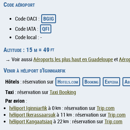
Code aéroport
BGIG
Code OACI :
QFI
Code IATA :
Code local : -
Altitude : 15 m = 49
ft
→ Voir aussi
Aéroports les plus haut en Guadeloupe
et
Aérop
Venir à héliport d'Iginniarfik
Hôtels
Hotels.com
Booking
Expedia
Ab
: réservation sur
Taxi
: réservation sur
Taxi Booking
Par avion
:
héliport Iginniarfik
à 0
km
: réservation sur
Trip.com
héliport Ikerassaarsuk
à 11
km
: réservation sur
Trip.com
héliport Kangaatsiaq
à 22
km
: réservation sur
Trip.com