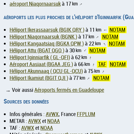
aéroport Niaqornaarsuk
à 17
km
↑
aéroports les plus proches de l'héliport d'Iginniarfik (Gu
Héliport Ikerassaarsuk (BGIK QRY )
à 11
km
NOTAM
↑
Héliport Niaqornaarsuk (BGNK )
à 17
km
NOTAM
↑
Héliport Kangaatsiaq (BGKA QPW )
à 22
km
NOTAM
↑
Héliport Attu (BGAT QGQ )
à 30
km
NOTAM
↑
Héliport Iginniarfik ( GL-QFI)
à 62
km
↑
Aéroport Aasiaat (BGAA JEG )
à 66
km
TAF
NOTAM
↑
Héliport Akunnaaq ( QCU GL-QCU)
à 75
km
↑
Héliport Ikamiut (BGIT QJI )
à 77
km
NOTAM
↑
→ Voir aussi
Aéroports fermés en Guadeloupe
Sources des données
Infos générales :
AVWX
, France
FFPLUM
METAR :
AVWX
et
NOAA
TAF :
AVWX
et
NOAA