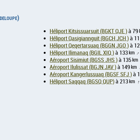
adeloupe)
Héliport Kitsissuarsuit (BGKT QJE )
à 79
Héliport Qasigiannguit (BGCH JCH )
à 11
Héliport Qeqertarsuaq (BGGN JGO )
à 12
Héliport Ilimanaq (BGIL XIQ )
à 133
km
Aéroport Sisimiut (BGSS JHS )
à 135
km
Aéroport Ilulissat (BGJN JAV )
à 149
km
Aéroport Kangerlussuaq (BGSF SFJ )
à 
Héliport Saqqaq (BGSQ QUP)
à 213
km