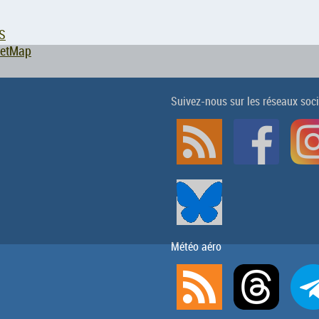
S
eetMap
Suivez-nous sur les réseaux soc
Météo aéro