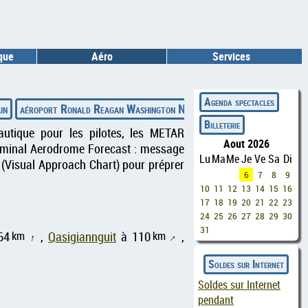
ique
Aéro
Services
◄
Agenda spectacles
in
aéroport Ronald Reagan Washington National
aéroport Mc tavis
Billeterie
autique pour les pilotes, les METAR
Aout 2026
erminal Aerodrome Forecast : message
Lu
Ma
Me
Je
Ve
Sa
Di
 (Visual Approach Chart) pour préprer
6
7
8
9
10
11
12
13
14
15
16
17
18
19
20
21
22
23
24
25
26
27
28
29
30
31
km
km
64
,
Qasigiannguit
à 110
,
↑
↑
Soldes sur Internet
Soldes sur Internet
pendant