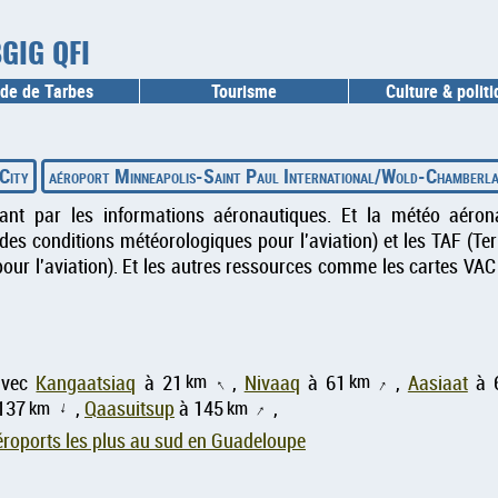
 BGIG QFI
de de Tarbes
Tourisme
Culture & polit
 City
aéroport Minneapolis-Saint Paul International/Wold-Chamberla
sant par les informations aéronautiques. Et la météo aéron
es conditions météorologiques pour l'aviation) et les TAF (T
our l'aviation). Et les autres ressources comme les cartes VAC
km
km
avec
Kangaatsiaq
à 21
,
Nivaaq
à 61
,
Aasiaat
à 
↑
↑
137
km
,
Qaasuitsup
à 145
km
,
↑
↑
roports les plus au sud en Guadeloupe