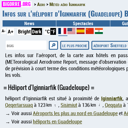
BIGORRE
.ORG
Aero
Météo aéro Iginniarfik
Infos sur l'héliport d'Iginniarfik (Guadeloupe)
News
Spectacles
Gui
A-
A+
Bright
Dark
°C
°F
le plus proche
aéroport Sheffield
Les infos sur l'aéroport, de la carte aux hôtels en pas
(METeorological Aerodrome Report, message d'observation d
de prévision à court terme des conditions météorologiques p
les vols.
Héliport d'Iginniarfik (Guadeloupe)
Iginniarfik
héliport d'Iginniarfik est situé à proximité de
, 
Qeqertarsuaq
à 123
km
,
Sisimiut
à 136
km
,
Qeqqata
à 
↑
↑
→ Voir aussi
Aéroports les plus au nord en Guadeloupe
et
Aé
→ Voir aussi
héliports en Guadeloupe