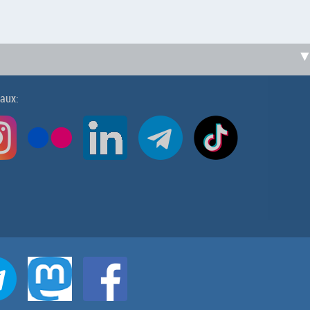
iaux: