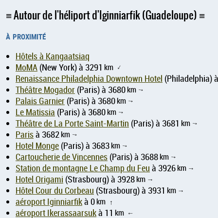
Autour de l'héliport d'Iginniarfik (Guadeloupe)
à proximité
Hôtels à Kangaatsiaq
MoMA
(New York) à 3291
km
↑
Renaissance Philadelphia Downtown Hotel
(Philadelphia) 
Théâtre Mogador
(Paris) à 3680
km
↑
Palais Garnier
(Paris) à 3680
km
↑
Le Matissia
(Paris) à 3680
km
↑
Théâtre de La Porte Saint-Martin
(Paris) à 3681
km
↑
Paris
à 3682
km
↑
Hotel Monge
(Paris) à 3683
km
↑
Cartoucherie de Vincennes
(Paris) à 3688
km
↑
Station de montagne Le Champ du Feu
à 3926
km
↑
Hotel Origami
(Strasbourg) à 3928
km
↑
Hôtel Cour du Corbeau
(Strasbourg) à 3931
km
↑
aéroport Iginniarfik
à 0
km
↑
aéroport Ikerassaarsuk
à 11
km
↑