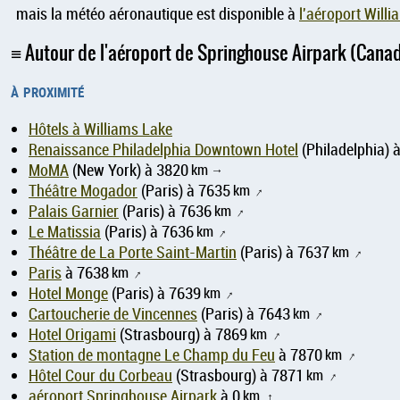
mais la météo aéronautique est disponible à
l'aéroport Will
Autour de l'aéroport de Springhouse Airpark (Cana
à proximité
Hôtels à Williams Lake
Renaissance Philadelphia Downtown Hotel
(Philadelphia) 
MoMA
(New York) à 3820
km
↑
Théâtre Mogador
(Paris) à 7635
km
↑
Palais Garnier
(Paris) à 7636
km
↑
Le Matissia
(Paris) à 7636
km
↑
Théâtre de La Porte Saint-Martin
(Paris) à 7637
km
↑
Paris
à 7638
km
↑
Hotel Monge
(Paris) à 7639
km
↑
Cartoucherie de Vincennes
(Paris) à 7643
km
↑
Hotel Origami
(Strasbourg) à 7869
km
↑
Station de montagne Le Champ du Feu
à 7870
km
↑
Hôtel Cour du Corbeau
(Strasbourg) à 7871
km
↑
aéroport Springhouse Airpark
à 0
km
↑