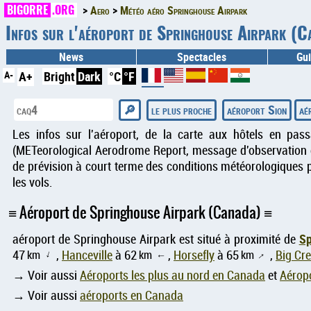
BIGORRE
.ORG
Aero
Météo aéro Springhouse Airpark
Infos sur l'aéroport de Springhouse Airpark 
News
Spectacles
Gui
A-
A+
Bright
Dark
°C
°F
le plus proche
aéroport Sion
aé
Les infos sur l'aéroport, de la carte aux hôtels en pas
(METeorological Aerodrome Report, message d'observation d
de prévision à court terme des conditions météorologiques p
les vols.
Aéroport de Springhouse Airpark (Canada)
Sp
aéroport de Springhouse Airpark est situé à proximité de
47
km
,
Hanceville
à 62
km
,
Horsefly
à 65
km
,
Big Cr
↑
↑
↑
→ Voir aussi
Aéroports les plus au nord en Canada
et
Aéropo
→ Voir aussi
aéroports en Canada