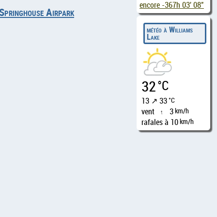
encore
-367h 03' 07"
 Springhouse Airpark
météo à Williams
Lake
32
°C
13 ↗ 33
°C
vent
3
km/h
↑
rafales à 10
km/h