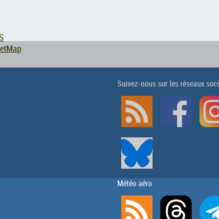
S
eetMap
Suivez-nous sur les réseaux soc
Météo aéro