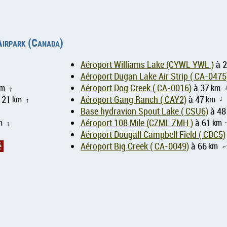
 Airpark (Canada)
Aéroport Williams Lake (CYWL YWL )
à 
Aéroport Dugan Lake Air Strip ( CA-04
km
Aéroport Dog Creek ( CA-0016)
à 37
km
↑
 21
km
Aéroport Gang Ranch ( CAY2)
à 47
km
↑
↑
Base hydravion Spout Lake ( CSU6)
à 48
m
Aéroport 108 Mile (CZML ZMH )
à 61
km
↑
Aéroport Dougall Campbell Field ( CDC5)
é
Aéroport Big Creek ( CA-0049)
à 66
km