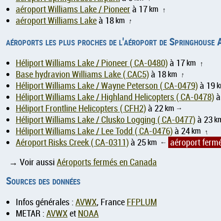
aéroport Williams Lake / Pioneer
à 17
km
↑
aéroport Williams Lake
à 18
km
↑
aéroports les plus proches de l'aéroport de Springhouse
Héliport Williams Lake / Pioneer ( CA-0480)
à 17
km
↑
Base hydravion Williams Lake ( CAC5)
à 18
km
↑
Héliport Williams Lake / Wayne Peterson ( CA-0479)
à 19
Héliport Williams Lake / Highland Helicopters ( CA-0478)
à
Héliport Frontline Helicopters ( CFH2)
à 22
km
↑
Héliport Williams Lake / Clusko Logging ( CA-0477)
à 23
k
Héliport Williams Lake / Lee Todd ( CA-0476)
à 24
km
↑
Aéroport Risks Creek ( CA-0311)
à 25
km
aéroport ferm
↑
→ Voir aussi
Aéroports fermés en Canada
Sources des données
Infos générales :
AVWX
, France
FFPLUM
METAR :
AVWX
et
NOAA