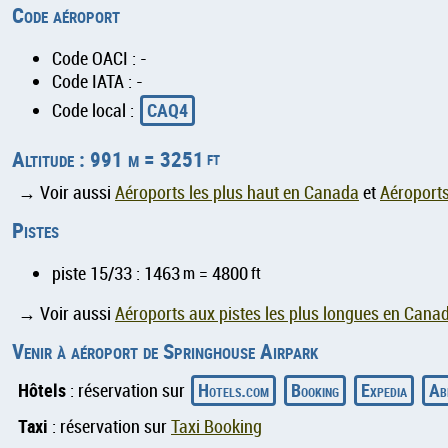
Code aéroport
Code OACI : -
Code IATA : -
CAQ4
Code local :
Altitude : 991 m = 3251
ft
→ Voir aussi
Aéroports les plus haut en Canada
et
Aéroports
Pistes
piste 15/33 : 1463
m
= 4800
ft
→ Voir aussi
Aéroports aux pistes les plus longues en Cana
Venir à aéroport de Springhouse Airpark
Hôtels
Hotels.com
Booking
Expedia
Ab
: réservation sur
Taxi
: réservation sur
Taxi Booking