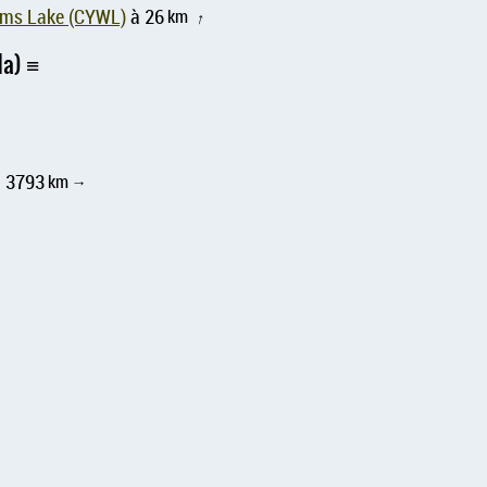
iams Lake (CYWL)
à 26
km
↑
da)
à 3793
km
↑