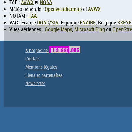
TAF :
AVWX
et
NOAA
Météo générale :
Openweathermap
et
AVWX
NOTAM :
FAA
VAC : France
DGAC/SIA
, Espagne
ENAIRE
, Belgique
SKEYE
Vues aériennes :
Google Maps
,
Microsoft Bing
ou
OpenStr
A propos de
BIGORRE
.ORG
Contact
Mentions légales
Liens et partenaires
Newsletter