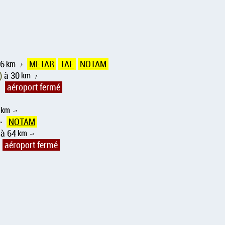
26
km
METAR
TAF
NOTAM
↑
75)
à 30
km
↑
aéroport fermé
↑
km
↑
NOTAM
↑
à 64
km
↑
aéroport fermé
↑