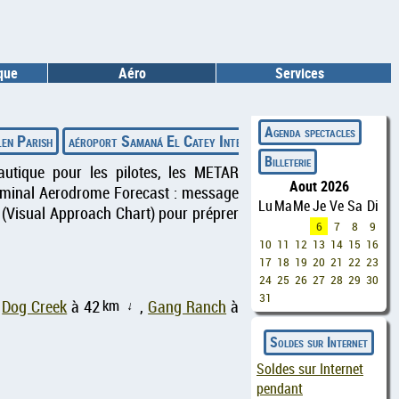
ique
Aéro
Services
◄
Agenda spectacles
en Parish
aéroport Samaná El Catey International
aéroport Living
Billeterie
autique pour les pilotes, les METAR
Aout 2026
erminal Aerodrome Forecast : message
Lu
Ma
Me
Je
Ve
Sa
Di
 (Visual Approach Chart) pour préprer
6
7
8
9
10
11
12
13
14
15
16
17
18
19
20
21
22
23
24
25
26
27
28
29
30
31
km
,
Dog Creek
à 42
,
Gang Ranch
à
↑
Soldes sur Internet
Soldes sur Internet
pendant