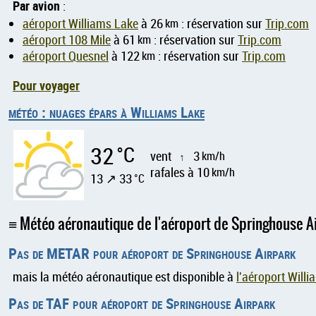
Par avion
:
aéroport Williams Lake
à 26
km
: réservation sur
Trip.com
aéroport 108 Mile
à 61
km
: réservation sur
Trip.com
aéroport Quesnel
à 122
km
: réservation sur
Trip.com
Pour voyager
météo : nuages épars à Williams Lake
32
°C
vent
3
km/h
↑
rafales à 10
km/h
13 ↗ 33
°C
Météo aéronautique de l'aéroport de Springhouse 
Pas de METAR pour aéroport de Springhouse Airpark
mais la météo aéronautique est disponible à
l'aéroport Will
Pas de TAF pour aéroport de Springhouse Airpark