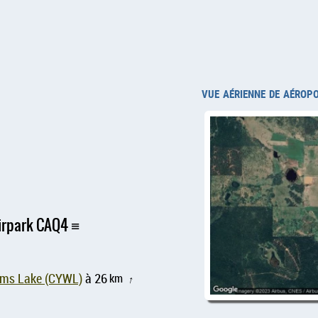
vue aérienne de aérop
Airpark CAQ4
iams Lake (CYWL)
à 26
km
↑