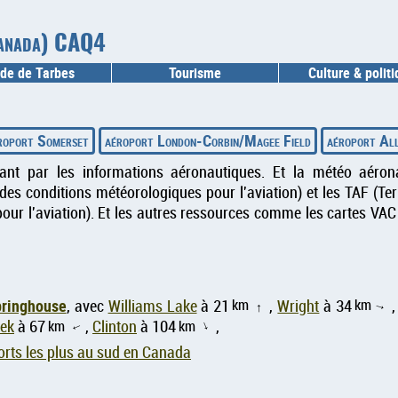
(Canada) CAQ4
de de Tarbes
Tourisme
Culture & polit
roport Somerset
aéroport London-Corbin/Magee Field
aéroport All
sant par les informations aéronautiques. Et la météo aéron
es conditions météorologiques pour l'aviation) et les TAF (T
our l'aviation). Et les autres ressources comme les cartes VAC
ringhouse
km
km
, avec
Williams Lake
à 21
,
Wright
à 34
↑
↑
eek
à 67
km
,
Clinton
à 104
km
,
↑
↑
rts les plus au sud en Canada