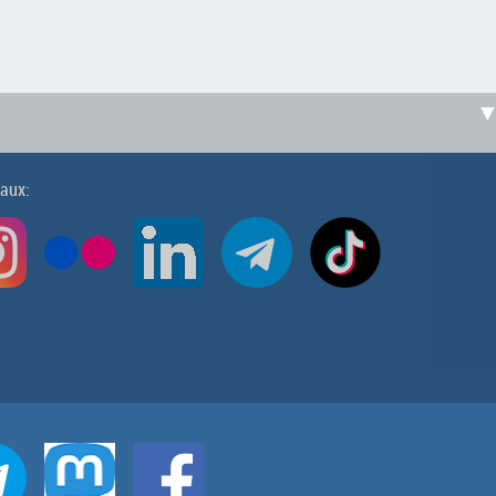
iaux: