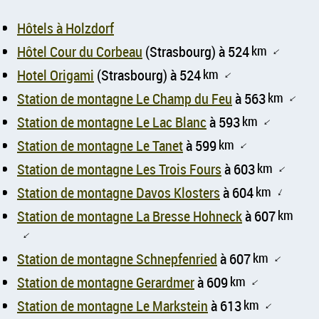
Hôtels à Holzdorf
Hôtel Cour du Corbeau
(Strasbourg) à 524
km
↑
Hotel Origami
(Strasbourg) à 524
km
↑
Station de montagne Le Champ du Feu
à 563
km
↑
Station de montagne Le Lac Blanc
à 593
km
↑
Station de montagne Le Tanet
à 599
km
↑
Station de montagne Les Trois Fours
à 603
km
↑
Station de montagne Davos Klosters
à 604
km
↑
Station de montagne La Bresse Hohneck
à 607
km
↑
Station de montagne Schnepfenried
à 607
km
↑
Station de montagne Gerardmer
à 609
km
↑
Station de montagne Le Markstein
à 613
km
↑