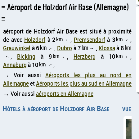
Aéroport de Holzdorf Air Base (Allemagne)
aéroport de Holzdorf Air Base est situé à proximité
de avec
Holzdorf
à 2
km
,
Premsendorf
à 3
km
,
↑
↑
Grauwinkel
à 6
km
,
Dubro
à 7
km
,
Klossa
à 8
km
↑
↑
,
Bicking
à 9
km
,
Herzberg
à 10
km
,
↑
↑
↑
Annaburg
à 10
km
,
↑
→ Voir aussi
Aéroports les plus au nord en
Allemagne
et
Aéroports les plus au sud en Allemagne
→ Voir aussi
aéroports en Allemagne
Hôtels à aéroport de Holzdorf Air Base
vue aé