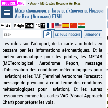
BIGORRE
.ORG
Aero
Météo aéro Holzdorf Air Base
◄
Météo aéronautique et Infos de l'aéroport de Holzdorf
Air Base (Allemagne) ETSH
A-
A+
Bright
Dark
°C
°F
le plus proche
aéroport Eur
Les infos sur l'aéroport, de la carte aux hôtels en
passant par les informations aéronautiques. Et la
météo aéronautique pour les pilotes, les METAR
(METeorological Aerodrome Report, message
d'observation des conditions météorologiques pour
l'aviation) et les TAF (Terminal Aerodrome Forecast :
message de prévision à court terme des conditions
météorologiques pour l'aviation). Et les autres
ressources comme les cartes VAC (Visual Approach
Chart) pour préprer les vols.