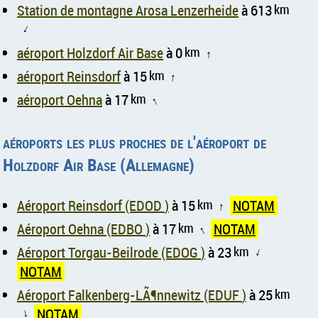
Station de montagne Arosa Lenzerheide
à 613
km
↑
aéroport Holzdorf Air Base
à 0
km
↑
aéroport Reinsdorf
à 15
km
↑
aéroport Oehna
à 17
km
↑
aéroports les plus proches de l'aéroport de
Holzdorf Air Base (Allemagne)
Aéroport Reinsdorf (EDOD )
à 15
km
NOTAM
↑
Aéroport Oehna (EDBO )
à 17
km
NOTAM
↑
Aéroport Torgau-Beilrode (EDOG )
à 23
km
↑
NOTAM
Aéroport Falkenberg-LÃ¶nnewitz (EDUF )
à 25
km
NOTAM
↑