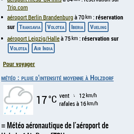
Trip.com
aéroport Berlin Brandenburg
à 70
km
:
réservation
sur
Transavia
Volotea
Iberia
Vueling
aéroport Leipzig/Halle
à 75
km
:
réservation sur
Volotea
Air India
Pour voyager
météo : pluie d'intensité moyenne à Holzdorf
vent
12
km/h
17
°C
↑
rafales à 16
km/h
Météo aéronautique de l'aéroport de