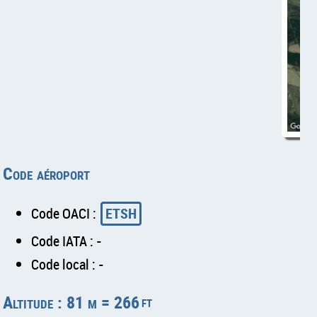
Code aéroport
Code OACI :
ETSH
Code IATA : -
Code local : -
Altitude : 81 m = 266
ft