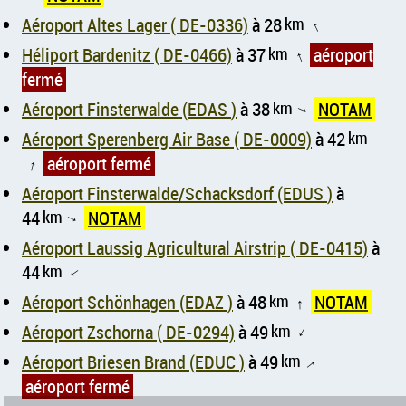
Aéroport Altes Lager ( DE-0336)
à 28
km
↑
Héliport Bardenitz ( DE-0466)
à 37
km
aéroport
↑
fermé
Aéroport Finsterwalde (EDAS )
à 38
km
NOTAM
↑
Aéroport Sperenberg Air Base ( DE-0009)
à 42
km
aéroport fermé
↑
Aéroport Finsterwalde/Schacksdorf (EDUS )
à
44
km
NOTAM
↑
Aéroport Laussig Agricultural Airstrip ( DE-0415)
à
44
km
↑
Aéroport Schönhagen (EDAZ )
à 48
km
NOTAM
↑
Aéroport Zschorna ( DE-0294)
à 49
km
↑
Aéroport Briesen Brand (EDUC )
à 49
km
↑
aéroport fermé