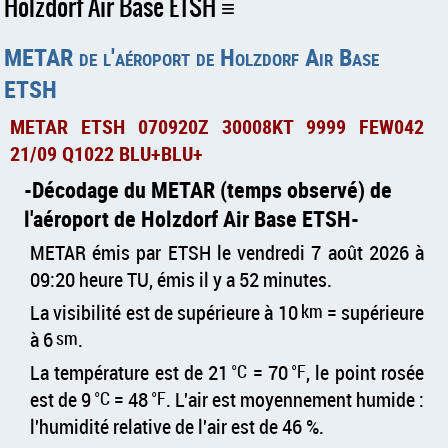
Holzdorf Air Base ETSH
METAR de l'aéroport de Holzdorf Air Base
ETSH
METAR ETSH 070920Z 30008KT 9999 FEW042
21/09 Q1022 BLU+BLU+
Décodage du METAR (temps observé) de
l'aéroport de Holzdorf Air Base ETSH
METAR émis par ETSH le vendredi 7 août 2026 à
09:20 heure TU, émis il y a 52 minutes.
La visibilité est de supérieure à 10
km
= supérieure
à 6
sm
.
La température est de 21
°C
= 70
°F
, le point rosée
est de 9
°C
= 48
°F
. L'air est moyennement humide :
l'humidité relative de l'air est de 46 %.