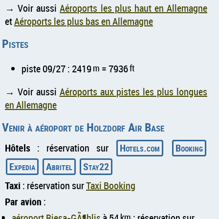
→ Voir aussi
Aéroports les plus haut en Allemagne
et
Aéroports les plus bas en Allemagne
Pistes
piste 09/27 : 2419
m
= 7936
ft
→ Voir aussi
Aéroports aux pistes les plus longues
en Allemagne
Venir à aéroport de Holzdorf Air Base
Hôtels
: réservation sur
Hotels.com
Booking
Expedia
Abritel
Stay22
Taxi
: réservation sur
Taxi Booking
Par avion
:
aéroport Riesa-GÃ¶hlis
à 54
km
: réservation sur