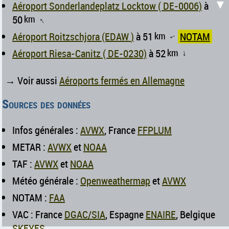
▼
Aéroport Sonderlandeplatz Locktow ( DE-0006)
à
50
km
↑
Aéroport Roitzschjora (EDAW )
à 51
km
NOTAM
↑
Aéroport Riesa-Canitz ( DE-0230)
à 52
km
↑
→ Voir aussi
Aéroports fermés en Allemagne
Sources des données
Infos générales :
AVWX
, France
FFPLUM
METAR :
AVWX
et
NOAA
TAF :
AVWX
et
NOAA
Météo générale :
Openweathermap
et
AVWX
NOTAM :
FAA
VAC : France
DGAC/SIA
, Espagne
ENAIRE
, Belgique
SKEYES