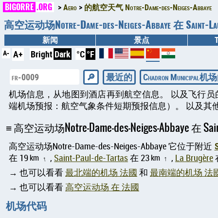
BIGORRE
.ORG
Aero
的航空天气 Notre-Dame-des-Neiges-Abbaye
高空运动场Notre-Dame-des-Neiges-Abbaye 在 Saint-La
新闻
景点
A-
A+
Bright
Dark
°C
°F
最近的
Chadron Municipal机
机场信息，从地图到酒店再到航空信息。 以及飞行员的航空天气，M
端机场预报：航空气象条件短期预报信息）。 以及其他资源，例如 
高空运动场Notre-Dame-des-Neiges-Abbaye 在 Saint-
高空运动场Notre-Dame-des-Neiges-Abbaye 它位于附近
在 19
km
,
Saint-Paul-de-Tartas
在 23
km
,
La Brugère
↑
↑
→ 也可以看看
最北端的机场 法國
和
最南端的机场 法
→ 也可以看看
高空运动场 在 法國
机场代码