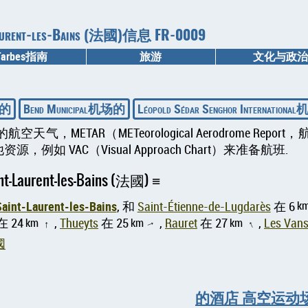
urent-les-Bains (法國)信息 FR-0009
Tarbes指南
旅游
文化与政治
场的
Bend Municipal机场的
Léopold Sédar Senghor Internation
ETAR（METeorological Aerodrome Repo
VAC（Visual Approach Chart）来准备航班.
Laurent-les-Bains (法國)
Saint-Laurent-les-Bains
k
, 和
Saint-Étienne-de-Lugdarès
在 6
在 24
km
,
Thueyts
在 25
km
,
Rauret
在 27
km
,
Les Van
↑
↑
↑
國
的酒店 高空运动场Notre