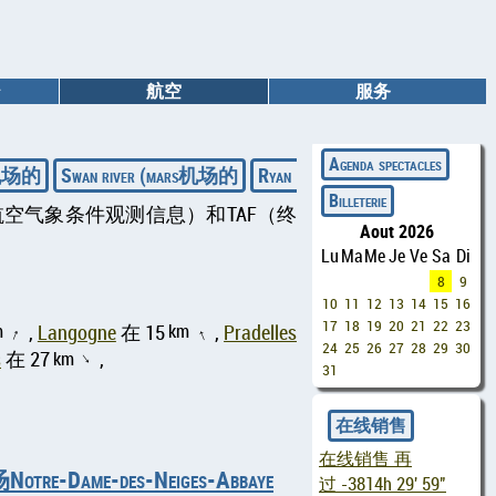
航空
服务
◄
Agenda spectacles
al机场的
Swan river (mars机场的
Ryan Field机场的
Meridian N
Billeterie
rt，航空气象条件观测信息）和TAF（终
Aout 2026
Lu
Ma
Me
Je
Ve
Sa
Di
8
9
10
11
12
13
14
15
16
17
18
19
20
21
22
23
m
km
,
Langogne
在 15
,
Pradelles
↑
↑
24
25
26
27
28
29
30
s
在 27
km
,
↑
31
在线销售
在线销售 再
-Dame-des-Neiges-Abbaye
过
-3814h 29' 58"