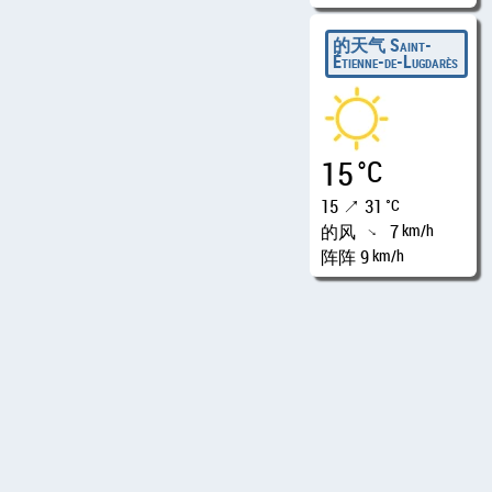
的天气 Saint-
Étienne-de-Lugdarès
15
°C
15 ↗ 31
°C
的风
7
km/h
↑
阵阵 9
km/h