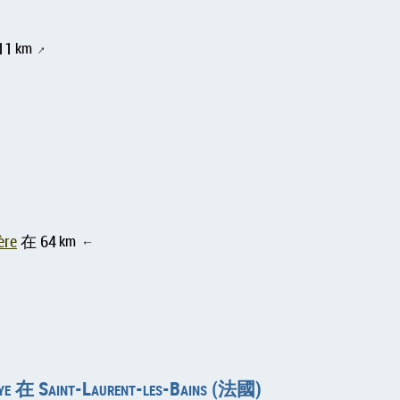
11
km
↑
↑
↑
↑
ère
在 64
km
↑
Saint-Laurent-les-Bains (法國)