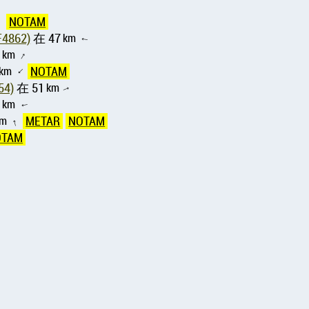
NOTAM
↑
La Cheminade乌尔姆机场 ( LF4862)
在 47
km
↑
0
km
↑
km
NOTAM
↑
姆机场 ( LF0754)
在 51
km
↑
3
km
↑
km
METAR
NOTAM
↑
OTAM