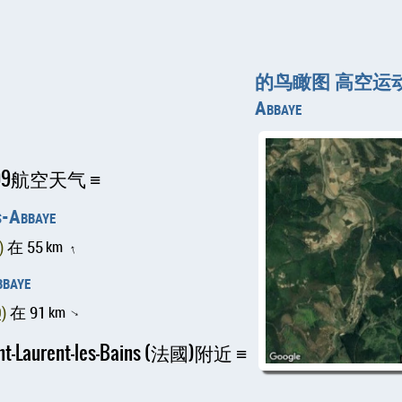
的鸟瞰图 高空运动场Not
Abbaye
-0009航空天气
Abbaye
)
在 55
km
↑
baye
)
在 91
km
↑
t-Laurent-les-Bains (法國)附近