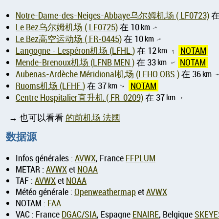
Notre-Dame-des-Neiges-Abbaye乌尔姆机场 ( LF0723)
在
Le Bez乌尔姆机场 ( LF0725)
在 10
km
↑
Le Bez高空运动场 ( FR-0445)
在 10
km
↑
Langogne - Lespéron机场 (LFHL )
在 12
km
NOTAM
↑
Mende-Brenoux机场 (LFNB MEN )
在 33
km
NOTAM
↑
Aubenas-Ardèche Méridional机场 (LFHO OBS )
在 36
km
Ruoms机场 (LFHF )
在 37
km
NOTAM
↑
Centre Hospitalier直升机 ( FR-0209)
在 37
km
↑
→ 也可以看看
的前机场 法國
数据源
Infos générales :
AVWX
, France
FFPLUM
METAR :
AVWX
et
NOAA
TAF :
AVWX
et
NOAA
Météo générale :
Openweathermap
et
AVWX
NOTAM :
FAA
VAC : France
DGAC/SIA
, Espagne
ENAIRE
, Belgique
SKEYE