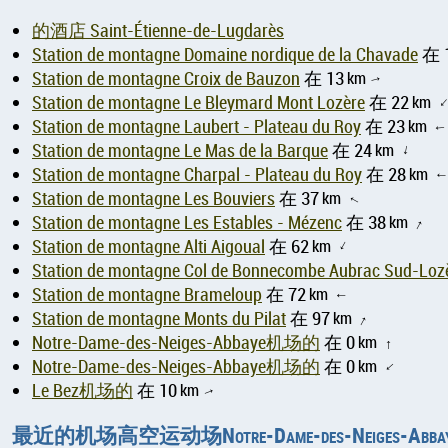
的酒店 Saint-Étienne-de-Lugdarès
Station de montagne Domaine nordique de la Chavade
在 
Station de montagne Croix de Bauzon
在 13
km
↑
Station de montagne Le Bleymard Mont Lozère
在 22
km
Station de montagne Laubert - Plateau du Roy
在 23
km
Station de montagne Le Mas de la Barque
在 24
km
↑
Station de montagne Charpal - Plateau du Roy
在 28
km
Station de montagne Les Bouviers
在 37
km
↑
Station de montagne Les Estables - Mézenc
在 38
km
↑
Station de montagne Alti Aigoual
在 62
km
↑
Station de montagne Col de Bonnecombe Aubrac Sud-Loz
Station de montagne Brameloup
在 72
km
↑
Station de montagne Monts du Pilat
在 97
km
↑
Notre-Dame-des-Neiges-Abbaye机场的
在 0
km
↑
Notre-Dame-des-Neiges-Abbaye机场的
在 0
km
↑
Le Bez机场的
在 10
km
↑
最近的机场高空运动场Notre-Dame-des-Neiges-Abbaye 在 