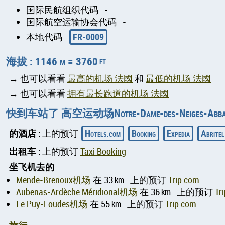
国际民航组织代码 : -
国际航空运输协会代码 : -
FR-0009
本地代码 :
海拔 : 1146 m = 3760
ft
→ 也可以看看
最高的机场 法國
和
最低的机场 法國
→ 也可以看看
拥有最长跑道的机场 法國
快到车站了 高空运动场Notre-Dame-des-Neiges-Abba
的酒店
Hotels.com
Booking
Expedia
Abritel
: 上的预订
出租车
: 上的预订
Taxi Booking
坐飞机去的
:
Mende-Brenoux机场
在 33
km
: 上的预订
Trip.com
Aubenas-Ardèche Méridional机场
在 36
km
: 上的预订
Tr
Le Puy-Loudes机场
在 55
km
: 上的预订
Trip.com