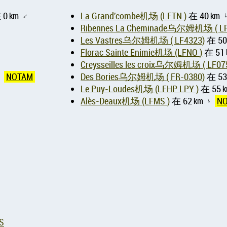
 0
km
La Grand'combe机场 (LFTN )
在 40
km
↑
Ribennes 
Les Vastres乌尔姆机场 ( LF4323)
在 5
Florac Sainte Enimie机场 (LFNO )
在 51
Creysseilles les croix乌尔
NOTAM
Des Bories乌尔姆机场 ( FR-0380)
在 5
↑
Le Puy-Loudes机场 (LFHP LPY )
在 55
Alès-Deaux机场 (LFMS )
在 62
km
N
↑
S