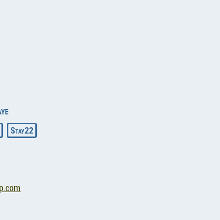
ye
Stay22
ip.com