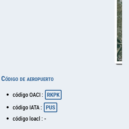
Código de aeropuerto
código OACI :
RKPK
código IATA :
PUS
código loacl : -