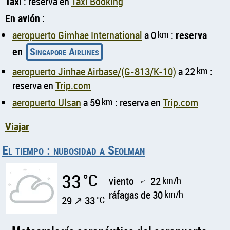
Taxi
: reserva en
Taxi Booking
En avión
:
aeropuerto Gimhae International
a 0
km
:
reserva
en
Singapore Airlines
aeropuerto Jinhae Airbase/(G-813/K-10)
a 22
km
:
reserva en
Trip.com
aeropuerto Ulsan
a 59
km
: reserva en
Trip.com
Viajar
El tiempo : nubosidad a Seolman
33
°C
viento
22
km/h
↑
ráfagas de 30
km/h
29 ↗ 33
°C