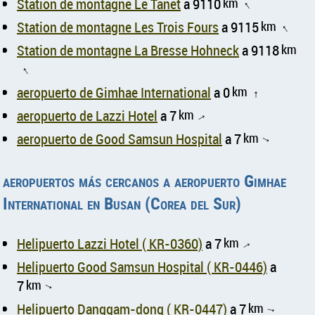
Station de montagne Le Tanet
a 9110
km
↑
Station de montagne Les Trois Fours
a 9115
km
↑
Station de montagne La Bresse Hohneck
a 9118
km
↑
aeropuerto de Gimhae International
a 0
km
↑
aeropuerto de Lazzi Hotel
a 7
km
↑
aeropuerto de Good Samsun Hospital
a 7
km
↑
aeropuertos más cercanos a aeropuerto Gimhae
International en Busan (Corea del Sur)
Helipuerto Lazzi Hotel ( KR-0360)
a 7
km
↑
Helipuerto Good Samsun Hospital ( KR-0446)
a
7
km
↑
Helipuerto Danggam-dong ( KR-0447)
a 7
km
↑