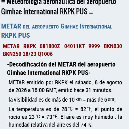
Meteorología aeronáutica del aeropuerto
Gimhae International RKPK PUS
METAR del aeropuerto Gimhae International
RKPK PUS
METAR RKPK 081800Z 04011KT 9999 BKN030
BKN250 28/23 Q1006
Decodificación del METAR del aeropuerto
Gimhae International RKPK PUS
METAR emitido por RKPK el sábado, 8 de agosto
de 2026 a 18:00 GMT, emitió hace 31 minutos.
la visibilidad es de más de 10
km
= más de 6
sm
.
La temperatura es de 28
°C
= 82
°F
, el punto de
rocío es 23
°C
= 73
°F
. El aire es muy húmedo : la
humedad relativa del aire es del 74 %.