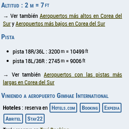
Altitud : 2 m = 7
ft
→ Ver también
Aeropuertos más altos en Corea del
Sur
y
Aeropuertos más bajos en Corea del Sur
Pista
pista 18R/36L : 3200
m
= 10499
ft
pista 18L/36R : 2745
m
= 9006
ft
→ Ver también
Aeropuertos con las pistas más
largas en Corea del Sur
Viniendo a aeropuerto Gimhae International
Hoteles
: reserva en
Hotels.com
Booking
Expedia
Abritel
Stay22