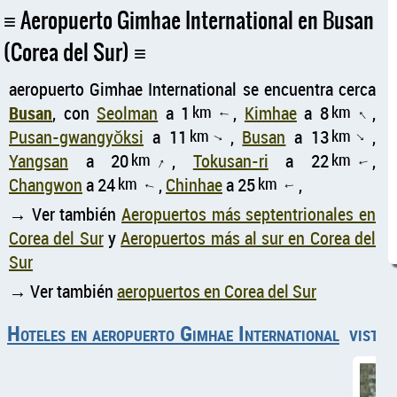
Aeropuerto Gimhae International en Busan
(Corea del Sur)
aeropuerto Gimhae International se encuentra cerca
Busan
, con
Seolman
a 1
km
,
Kimhae
a 8
km
,
↑
↑
Pusan-gwangyŏksi
a 11
km
,
Busan
a 13
km
,
↑
↑
Yangsan
a 20
km
,
Tokusan-ri
a 22
km
,
↑
↑
Changwon
a 24
km
,
Chinhae
a 25
km
,
↑
↑
→ Ver también
Aeropuertos más septentrionales en
Corea del Sur
y
Aeropuertos más al sur en Corea del
Sur
→ Ver también
aeropuertos en Corea del Sur
Hoteles en aeropuerto Gimhae International
vista 