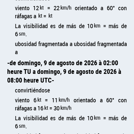
viento 12
kt
= 22
km/h
orientado a 60° con
ráfagas a
kt
=
kt
La visibilidad es de más de 10
km
= más de
6
sm
.
ubosidad fragmentada a ubosidad fragmentada
a
de domingo, 9 de agosto de 2026 à 02:00
heure TU a domingo, 9 de agosto de 2026 à
08:00 heure UTC
convirtiéndose
viento 6
kt
= 11
km/h
orientado a 60° con
ráfagas a 16
kt
= 30
km/h
La visibilidad es de más de 10
km
= más de
6
sm
.