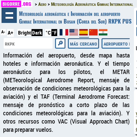
BIGORRE
.ORG
Aero
Meteorología Aeronáutica Gimhae International
◄
Meteorología aeronáutica e Información del aeropuerto
Gimhae International en Busan (Corea del Sur) RKPK PUS
A-
A+
Bright
Dark
°C
°F
más cercano
aeropuerto de 
Información del aeropuerto, desde mapa hasta
hoteles e información aeronáutica. Y el tiempo
aeronáutico para los pilotos, el METAR
(METeorological Aerodrome Report, mensaje de
observación de condiciones meteorológicas para la
aviación) y el TAF (Terminal Aerodrome Forecast:
mensaje de pronóstico a corto plazo de las
condiciones meteorológicas para la aviación). Y
otros recursos como VAC (Visual Approach Chart)
para preparar vuelos.