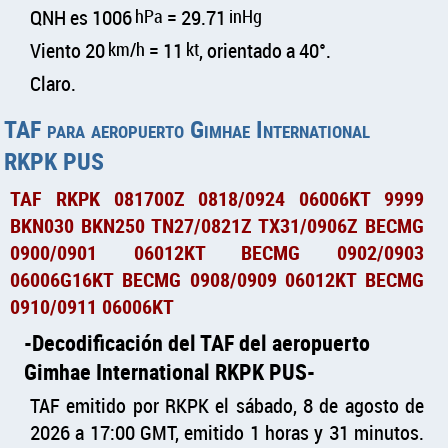
QNH es 1006
hPa
= 29.71
inHg
Viento 20
km/h
= 11
kt
, orientado a 40°.
Claro.
TAF para aeropuerto Gimhae International
RKPK PUS
TAF RKPK 081700Z 0818/0924 06006KT 9999
BKN030 BKN250 TN27/0821Z TX31/0906Z BECMG
0900/0901 06012KT BECMG 0902/0903
06006G16KT BECMG 0908/0909 06012KT BECMG
0910/0911 06006KT
Decodificación del TAF del aeropuerto
Gimhae International RKPK PUS
TAF emitido por RKPK el sábado, 8 de agosto de
2026 a 17:00 GMT, emitido 1 horas y 31 minutos.