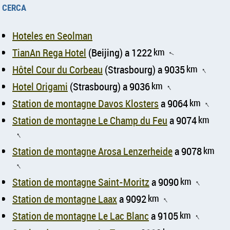
cerca
Hoteles en Seolman
TianAn Rega Hotel
(Beijing) a 1222
km
↑
Hôtel Cour du Corbeau
(Strasbourg) a 9035
km
↑
Hotel Origami
(Strasbourg) a 9036
km
↑
Station de montagne Davos Klosters
a 9064
km
↑
Station de montagne Le Champ du Feu
a 9074
km
↑
Station de montagne Arosa Lenzerheide
a 9078
km
↑
Station de montagne Saint-Moritz
a 9090
km
↑
Station de montagne Laax
a 9092
km
↑
Station de montagne Le Lac Blanc
a 9105
km
↑