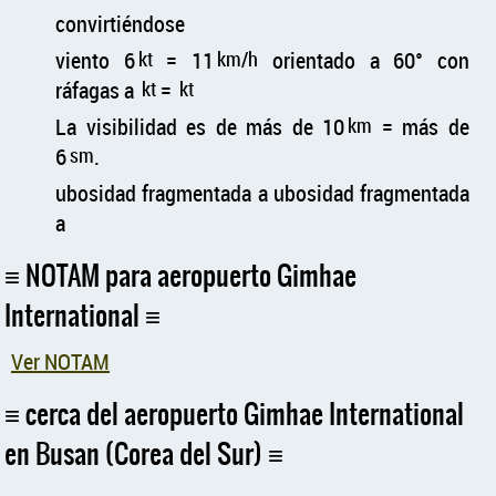
convirtiéndose
viento 6
kt
= 11
km/h
orientado a 60° con
ráfagas a
kt
=
kt
La visibilidad es de más de 10
km
= más de
6
sm
.
ubosidad fragmentada a ubosidad fragmentada
a
NOTAM para aeropuerto Gimhae
International
Ver NOTAM
cerca del aeropuerto Gimhae International
en Busan (Corea del Sur)