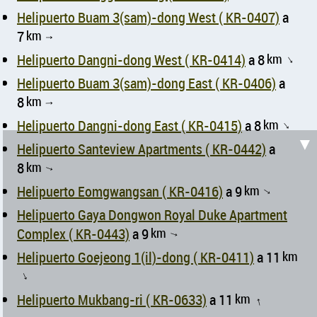
Helipuerto Buam 3(sam)-dong West ( KR-0407)
a
7
km
↑
Helipuerto Dangni-dong West ( KR-0414)
a 8
km
↑
Helipuerto Buam 3(sam)-dong East ( KR-0406)
a
8
km
↑
Helipuerto Dangni-dong East ( KR-0415)
a 8
km
↑
▼
Helipuerto Santeview Apartments ( KR-0442)
a
8
km
↑
Helipuerto Eomgwangsan ( KR-0416)
a 9
km
↑
Helipuerto Gaya Dongwon Royal Duke Apartment
Complex ( KR-0443)
a 9
km
↑
Helipuerto Goejeong 1(il)-dong ( KR-0411)
a 11
km
↑
Helipuerto Mukbang-ri ( KR-0633)
a 11
km
↑