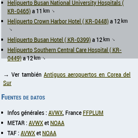
Helipuerto Busan National University Hospitals (
KR-0465)
a 11
km
↑
Helipuerto Crown Harbor Hotel ( KR-0448)
a 12
km
↑
Helipuerto Busan Hotel ( KR-0399)
a 12
km
↑
Helipuerto Southern Central Care Hospital ( KR-
0449)
a 12
km
↑
→ Ver también
Antiguos aeropuertos en Corea del
Sur
Fuentes de datos
Infos générales :
AVWX
, France
FFPLUM
METAR :
AVWX
et
NOAA
TAF :
AVWX
et
NOAA