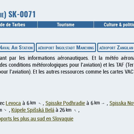
quie) SK-0071
de de Tarbes
Tourisme
Culture & polit
Naval Air Station
aéroport Ingolstadt Manching
aéroport Zangilan 
sant par les informations aéronautiques. Et la météo aéron
es conditions météorologiques pour l'aviation) et les TAF (T
our l'aviation). Et les autres ressources comme les cartes VAC
km
km
vec
Levoca
à 6
,
Spisske Podhradie
à 6
,
Spisska No
↑
↑
m
,
Kúpele Spišská Belá
à 26
km
,
↑
↑
ports les plus au sud en Slovaquie