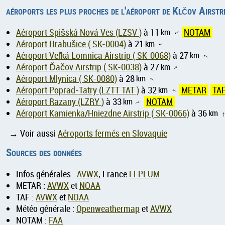
aéroports les plus proches de l'aéroport de Klčov Airstr
Aéroport Spišská Nová Ves (LZSV )
à 11
km
NOTAM
↑
Aéroport Hrabušice ( SK-0004)
à 21
km
↑
Aéroport Veľká Lomnica Airstrip ( SK-0068)
à 27
km
↑
Aéroport Ďačov Airstrip ( SK-0038)
à 27
km
↑
Aéroport Mlynica ( SK-0080)
à 28
km
↑
Aéroport Poprad-Tatry (LZTT TAT )
à 32
km
METAR
TA
↑
Aéroport Razany (LZRY )
à 33
km
NOTAM
↑
Aéroport Kamienka/Hniezdne Airstrip ( SK-0066)
à 36
km
→ Voir aussi
Aéroports fermés en Slovaquie
Sources des données
Infos générales :
AVWX
, France
FFPLUM
METAR :
AVWX
et
NOAA
TAF :
AVWX
et
NOAA
Météo générale :
Openweathermap
et
AVWX
NOTAM :
FAA