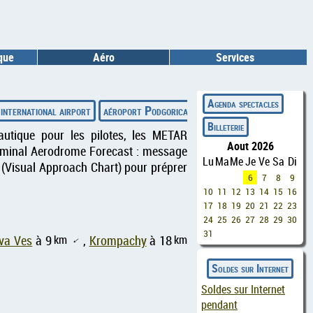
ique
Aéro
Services
◄
Agenda spectacles
international airport
aéroport Podgorica
aéroport Saint-Pierre Pi
Billeterie
autique pour les pilotes, les METAR
Aout 2026
erminal Aerodrome Forecast : message
Lu
Ma
Me
Je
Ve
Sa
Di
 (Visual Approach Chart) pour préprer
6
7
8
9
10
11
12
13
14
15
16
17
18
19
20
21
22
23
24
25
26
27
28
29
30
31
km
km
va Ves
à 9
,
Krompachy
à 18
↑
Soldes sur Internet
Soldes sur Internet
pendant