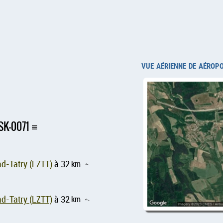
vue aérienne de aérop
 SK-0071
ad-Tatry (LZTT)
à 32
km
↑
ad-Tatry (LZTT)
à 32
km
↑