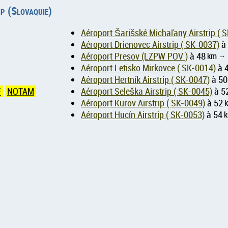
ip (Slovaquie)
Aéroport
Aéroport Drienovec Airstrip ( SK-0037)
à
Aéroport Presov (LZPW POV )
à 48
km
↑
Aéroport Letisko Mirkovce ( SK-0014)
à 
Aéroport Hertník Airstrip ( SK-0047)
à 50
F
NOTAM
Aéroport Seleška Airstrip ( SK-0045)
à 5
Aéroport Kurov Airstrip ( SK-0049)
à 52
Aéroport Hucín Airstrip ( SK-0053)
à 54
↑