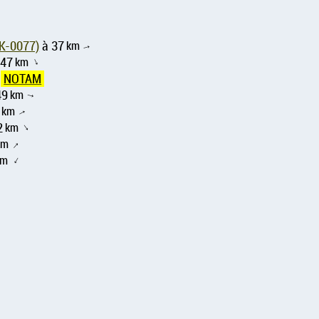
 Šarišské Michaľany Airstrip ( SK-0077)
à 37
km
↑
 47
km
↑
NOTAM
49
km
↑
km
↑
2
km
↑
km
↑
km
↑