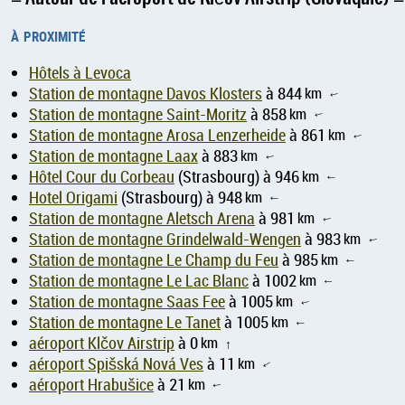
à proximité
Hôtels à Levoca
Station de montagne Davos Klosters
à 844
km
↑
Station de montagne Saint-Moritz
à 858
km
↑
Station de montagne Arosa Lenzerheide
à 861
km
↑
Station de montagne Laax
à 883
km
↑
Hôtel Cour du Corbeau
(Strasbourg) à 946
km
↑
Hotel Origami
(Strasbourg) à 948
km
↑
Station de montagne Aletsch Arena
à 981
km
↑
Station de montagne Grindelwald-Wengen
à 983
km
↑
Station de montagne Le Champ du Feu
à 985
km
↑
Station de montagne Le Lac Blanc
à 1002
km
↑
Station de montagne Saas Fee
à 1005
km
↑
Station de montagne Le Tanet
à 1005
km
↑
aéroport Klčov Airstrip
à 0
km
↑
aéroport Spišská Nová Ves
à 11
km
↑
aéroport Hrabušice
à 21
km
↑