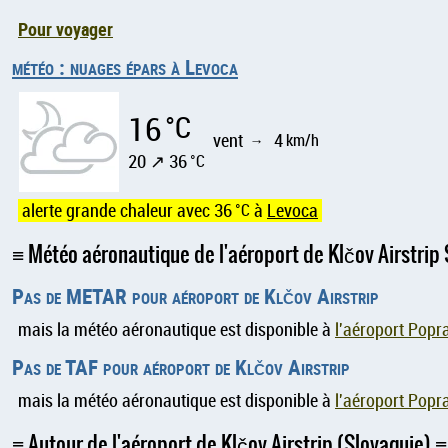
Pour voyager
météo : nuages épars à Levoca
16
°C
vent
4
km/h
↑
20 ↗ 36
°C
alerte grande chaleur avec 36
°C
à
Levoca
Météo aéronautique de l'aéroport de Klčov Airstrip
Pas de METAR pour aéroport de Klčov Airstrip
mais la météo aéronautique est disponible à
l'aéroport Popr
Pas de TAF pour aéroport de Klčov Airstrip
mais la météo aéronautique est disponible à
l'aéroport Popr
Autour de l'aéroport de Klčov Airstrip (Slovaquie)