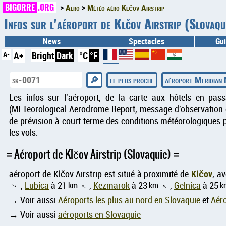
BIGORRE
.ORG
Aero
Météo aéro Klčov Airstrip
Infos sur l'aéroport de Klčov Airstrip (Slova
News
Spectacles
Gui
A-
A+
Bright
Dark
°C
°F
le plus proche
aéroport Meridian 
Les infos sur l'aéroport, de la carte aux hôtels en pas
(METeorological Aerodrome Report, message d'observation d
de prévision à court terme des conditions météorologiques p
les vols.
Aéroport de Klčov Airstrip (Slovaquie)
Klčov
aéroport de Klčov Airstrip est situé à proximité de
, a
,
Lubica
à 21
km
,
Kezmarok
à 23
km
,
Gelnica
à 25
k
↑
↑
↑
→ Voir aussi
Aéroports les plus au nord en Slovaquie
et
Aéro
→ Voir aussi
aéroports en Slovaquie