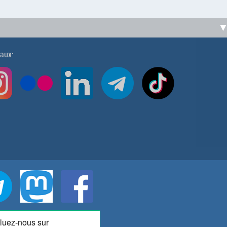
iaux: