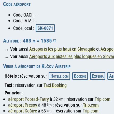
Code aéroport
Code OACI : -
Code IATA : -
SK-0071
Code local :
Altitude : 483 m = 1585
ft
→ Voir aussi
Aéroports les plus haut en Slovaquie
et
Aéropor
→ Voir aussi
Aéroports aux pistes les plus longues en Slova
Venir à aéroport de Klčov Airstrip
Hôtels
Hotels.com
Booking
Expedia
Ab
: réservation sur
Taxi
: réservation sur
Taxi Booking
Par avion
:
aéroport Poprad-Tatry
à 32
km
: réservation sur
Trip.com
aéroport Presov
à 48
km
: réservation sur
Trip.com
aéroport Košice
à 56
km
: réservation sur
Trip.com