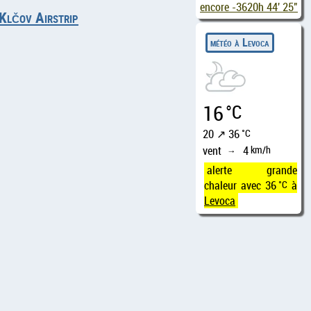
encore
-3620h 44' 24"
 Klčov Airstrip
météo à Levoca
16
°C
20 ↗ 36
°C
vent
4
km/h
↑
alerte grande
chaleur avec 36
°C
à
Levoca