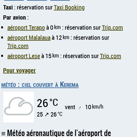
Taxi
: réservation sur
Taxi Booking
Par avion
:
aéroport Terapo
à 0
km
: réservation sur
Trip.com
aéroport Malalaua
à 12
km
: réservation sur
Trip.com
aéroport Lese
à 15
km
: réservation sur
Trip.com
Pour voyager
météo : ciel couvert à Kerema
26
°C
vent
10
km/h
↑
25 ↗ 26
°C
Météo aéronautique de l'aéroport de