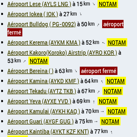
Aéroport Lese (AYLS LNG )
à 15
km
NOTAM
↑
Aéroport Iokea ( IOK )
à 27
km
↑
Aéroport Bulldog ( PG-0092)
à 50
km
aéroport
↑
fermé
Aéroport Kerema (AYKM KMA )
à 52
km
NOTAM
↑
Aéroport Kakoro(Koroko) Airstrip (AYRO KOR )
à
53
km
NOTAM
↑
Aéroport Bereina ( )
à 63
km
aéroport fermé
↑
Aéroport Kamina (AYKD KMF )
à 64
km
NOTAM
↑
Aéroport Tekadu (AYTZ TKB )
à 67
km
NOTAM
↑
Aéroport Yeva (AYXE YVD )
à 69
km
NOTAM
↑
Aéroport Kamulai (AYKH KAQ )
à 70
km
NOTAM
↑
Aéroport Guari (AYGF GUG )
à 75
km
NOTAM
↑
Aéroport Kaintiba (AYKT KZF KNT)
à 77
km
↑