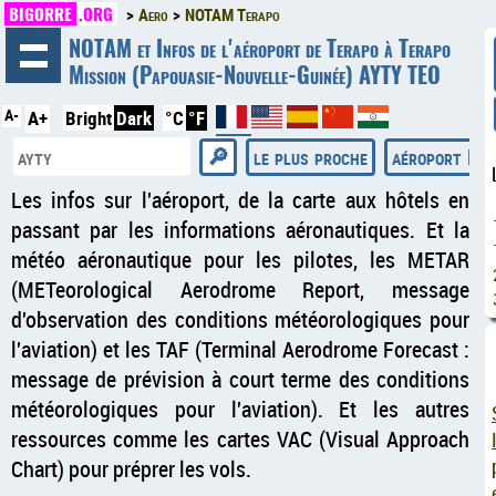
BIGORRE
.ORG
Aero
NOTAM Terapo
◄
NOTAM et Infos de l'aéroport de Terapo à Terapo
Mission (Papouasie-Nouvelle-Guinée) AYTY TEO
A-
A+
Bright
Dark
°C
°F
le plus proche
aéroport RA
Les infos sur l'aéroport, de la carte aux hôtels en
passant par les informations aéronautiques. Et la
météo aéronautique pour les pilotes, les METAR
(METeorological Aerodrome Report, message
d'observation des conditions météorologiques pour
l'aviation) et les TAF (Terminal Aerodrome Forecast :
message de prévision à court terme des conditions
météorologiques pour l'aviation). Et les autres
ressources comme les cartes VAC (Visual Approach
Chart) pour préprer les vols.