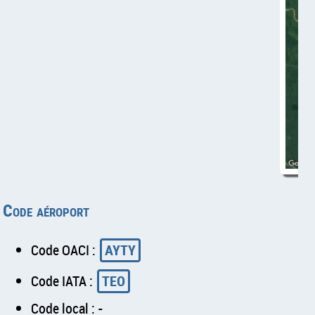
Code aéroport
Code OACI :
AYTY
Code IATA :
TEO
Code local : -