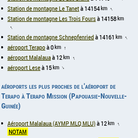
Station de montagne Le Tanet
à 14154
km
↑
Station de montagne Les Trois Fours
à 14158
km
↑
Station de montagne Schnepfenried
à 14161
km
↑
aéroport Terapo
à 0
km
↑
aéroport Malalaua
à 12
km
↑
aéroport Lese
à 15
km
↑
aéroports les plus proches de l'aéroport de
Terapo à Terapo Mission (Papouasie-Nouvelle-
Guinée)
Aéroport Malalaua (AYMP MLQ MLU)
à 12
km
↑
NOTAM