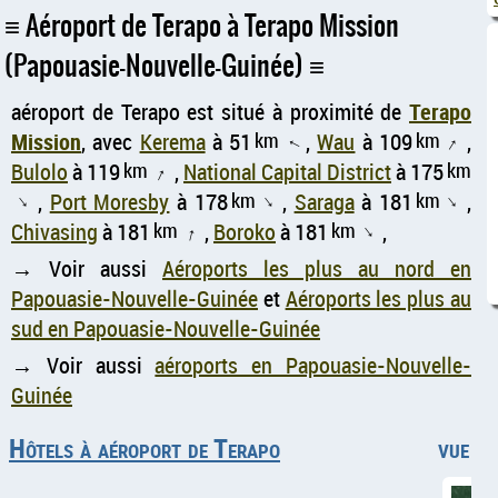
Aéroport de Terapo à Terapo Mission
(Papouasie-Nouvelle-Guinée)
aéroport de Terapo est situé à proximité de
Terapo
Mission
, avec
Kerema
à 51
km
,
Wau
à 109
km
,
↑
↑
Bulolo
à 119
km
,
National Capital District
à 175
km
↑
,
Port Moresby
à 178
km
,
Saraga
à 181
km
,
↑
↑
↑
Chivasing
à 181
km
,
Boroko
à 181
km
,
↑
↑
→ Voir aussi
Aéroports les plus au nord en
Papouasie-Nouvelle-Guinée
et
Aéroports les plus au
sud en Papouasie-Nouvelle-Guinée
→ Voir aussi
aéroports en Papouasie-Nouvelle-
Guinée
Hôtels à aéroport de Terapo
vue aé