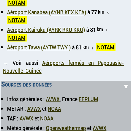
NOTAM
Aéroport Kanabea (AYNB KEX KEA)
à 77
km
↑
NOTAM
Aéroport Kairuku (AYRK RKU KKU)
à 81
km
↑
NOTAM
Aéroport Tawa (AYTW TWY )
à 81
km
NOTAM
↑
→ Voir aussi
Aéroports fermés en Papouasie-
Nouvelle-Guinée
Sources des données
▼
Infos générales :
AVWX
, France
FFPLUM
METAR :
AVWX
et
NOAA
TAF :
AVWX
et
NOAA
Météo générale :
Openweathermap
et
AVWX