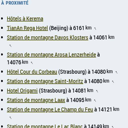
à proximité
Hôtels à Kerema
TianAn Rega Hotel
(Beijing) à 6161
km
↑
Station de montagne Davos Klosters
à 14061
km
↑
Station de montagne Arosa Lenzerheide
à
14076
km
↑
Hôtel Cour du Corbeau
(Strasbourg) à 14080
km
↑
Station de montagne Saint-Moritz
à 14080
km
↑
Hotel Origami
(Strasbourg) à 14081
km
↑
Station de montagne Laax
à 14095
km
↑
Station de montagne Le Champ du Feu
à 14121
km
↑
Station de montagne Le Lac Blanc
à 14149
km
↑