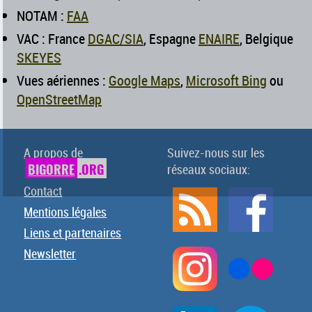
NOTAM :
FAA
VAC : France
DGAC/SIA
, Espagne
ENAIRE
, Belgique
SKEYES
Vues aériennes :
Google Maps
,
Microsoft Bing
ou
OpenStreetMap
A propos de
Suivez-nous sur les
BIGORRE
.ORG
réseaux sociaux:
Contact
Mentions légales
Liens et partenaires
Newsletter