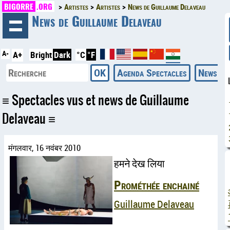
BIGORRE
.ORG
Artistes
Artistes
News de Guillaume Delaveau
◄
News de Guillaume Delaveau
A-
A+
Bright
Dark
°C
°F
Agenda Spectacles
News
Spectacles vus et news de Guillaume
Delaveau
मंगलवार, 16 नवंबर 2010
हमने देख लिया
Prométhée enchainé
Guillaume Delaveau