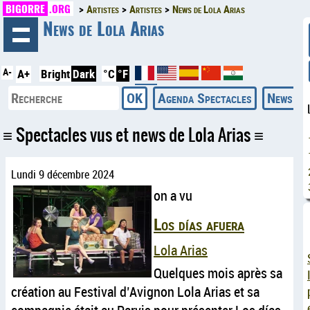
BIGORRE
.ORG
Artistes
Artistes
News de Lola Arias
◄
News de Lola Arias
A-
A+
Bright
Dark
°C
°F
Agenda Spectacles
News
Spectacles vus et news de Lola Arias
Lundi 9 décembre 2024
on a vu
Los días afuera
Lola Arias
Quelques mois après sa
création au Festival d’Avignon Lola Arias et sa