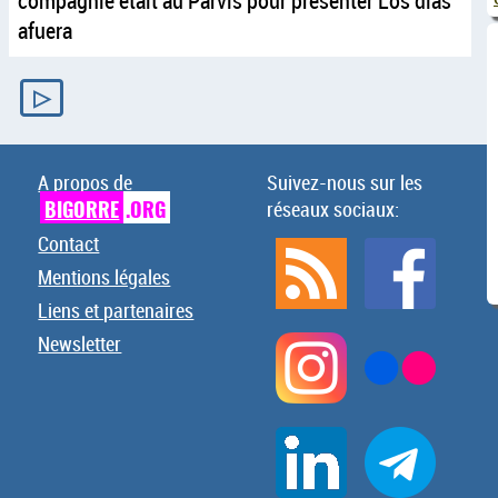
compagnie était au Parvis pour présenter Los días
afuera
▷
A propos de
Suivez-nous sur les
BIGORRE
.ORG
réseaux sociaux:
Contact
Mentions légales
Liens et partenaires
Newsletter