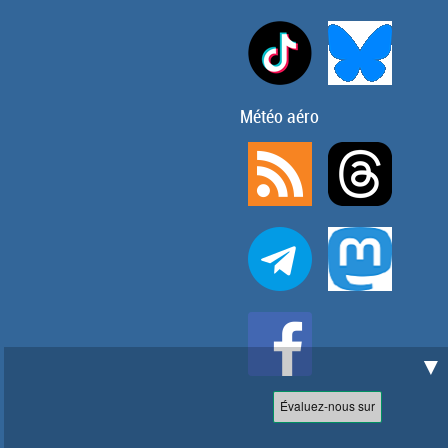
Météo aéro
▼