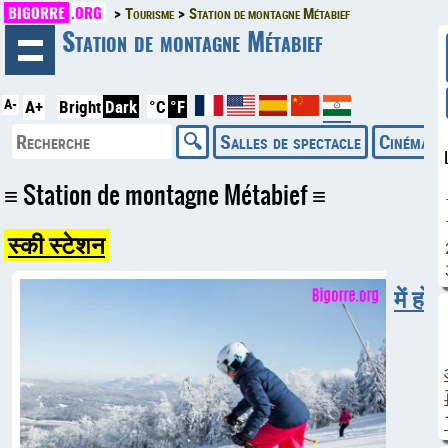
BIGORRE
.ORG
Tourisme
Station de montagne Métabief
◄
Station de montagne Métabief
A-
A+
Bright
Dark
°C
°F
Salles de spectacle
Cinémas
Station de montagne Métabief
स्की स्टेशन
में हो