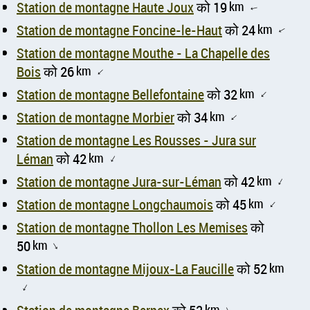
Station de montagne Haute Joux
को 19
km
↑
Station de montagne Foncine-le-Haut
को 24
km
↑
Station de montagne Mouthe - La Chapelle des
Bois
को 26
km
↑
Station de montagne Bellefontaine
को 32
km
↑
Station de montagne Morbier
को 34
km
↑
Station de montagne Les Rousses - Jura sur
Léman
को 42
km
↑
Station de montagne Jura-sur-Léman
को 42
km
↑
Station de montagne Longchaumois
को 45
km
↑
Station de montagne Thollon Les Memises
को
50
km
↑
Station de montagne Mijoux-La Faucille
को 52
km
↑
km