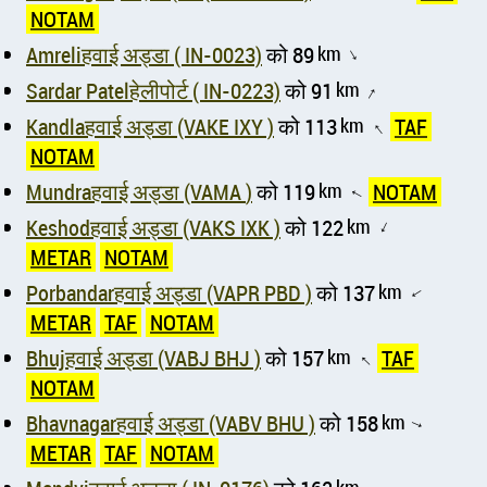
NOTAM
Amreliहवाई अड्डा ( IN-0023)
को 89
km
↑
Sardar Patelहेलीपोर्ट ( IN-0223)
को 91
km
↑
Kandlaहवाई अड्डा (VAKE IXY )
को 113
km
TAF
↑
NOTAM
Mundraहवाई अड्डा (VAMA )
को 119
km
NOTAM
↑
Keshodहवाई अड्डा (VAKS IXK )
को 122
km
↑
METAR
NOTAM
Porbandarहवाई अड्डा (VAPR PBD )
को 137
km
↑
METAR
TAF
NOTAM
Bhujहवाई अड्डा (VABJ BHJ )
को 157
km
TAF
↑
NOTAM
Bhavnagarहवाई अड्डा (VABV BHU )
को 158
km
↑
METAR
TAF
NOTAM