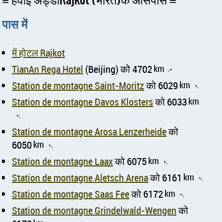
पास में
में होटल Rajkot
TianAn Rega Hotel
(Beijing) को 4702
km
↑
Station de montagne Saint-Moritz
को 6029
km
↑
Station de montagne Davos Klosters
को 6033
km
↑
Station de montagne Arosa Lenzerheide
को
6050
km
↑
Station de montagne Laax
को 6075
km
↑
Station de montagne Aletsch Arena
को 6161
km
↑
Station de montagne Saas Fee
को 6172
km
↑
Station de montagne Grindelwald-Wengen
को