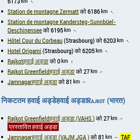
6173
km
↑
Station de montagne Zermatt
को 6186
km
↑
Station de montagne Kandersteg-Sunnbüel-
Oeschinensee
को 6195
km
↑
Hôtel Cour du Corbeau
(Strasbourg) को 6203
km
↑
Hotel Origami
(Strasbourg) को 6205
km
↑
Rajkotहवाई अड्डा
को 0
km
↑
Rajkot Greenfieldहवाई अड्डा
को 27
km
↑
Jamnagarहवाई अड्डा
को 81
km
↑
निकटतम हवाई अड्डेहवाई अड्डाRajkot (भारत)
Rajkot Greenfieldहवाई अड्डा (VAHS )
को 27
km
↑
प्रस्तावित हवाई अड्डा
Jamnagarहवाई अड्डा (VAJM JGA )
को 81
km
TAF
↑