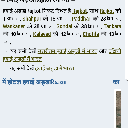
हवाई अड्डाRajkot निकट स्थित है
Rajkot
, साथ
Rajkot
को
1
km
,
Shahpur
को 18
km
,
Paddhari
को 23
km
,
↑
↑
↑
Wankaner
को 38
km
,
Gondal
को 38
km
,
Tankara
↑
↑
को 40
km
,
Kalavad
को 42
km
,
Chotila
को 43
km
↑
↑
,
↑
→ यह सभी देखें
उत्तरीतम हवाई अड्डों में भारत
और
दक्षिणी
हवाई अड्डों में भारत
→ यह सभी देखें
हवाई अड्डा में भारत
में होटल हवाई अड्डाRajkot
का हव