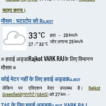
यात्रा करना।
मौसम : घटाटोप को Rajkot
33
°C
हवा
20
km/h
↑
जोर लगाना 25
km/h
27 ↗ 33
°C
हवाई अड्डाRajkot VARK RAJके लिए विमानन
मौसम
कोई मेटर नहीं के लिए हवाई अड्डाRajkot
लेकिन पर एविएशन वेदर उपलब्ध है।
Rajkot
Greenfieldएयरपोर्ट (VAHS)
को 27
km
↑
TAF के लिए हवाई अड्डाRajkot VARK RAJ