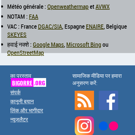
Météo générale :
Openweathermap
et
AVWX
NOTAM :
FAA
VAC : France
DGAC/SIA
, Espagne
ENAIRE
, Belgique
SKEYES
हवाई नक्शे :
Google Maps
,
Microsoft Bing
ou
OpenStreetMap
का प्रस्ताव
सामाजिक मीडिया पर हमारा
BIGORRE
.ORG
अनुसरण करें:
संपर्क
कानूनी बयान
लिंक और भागीदार
न्यूजलैटर