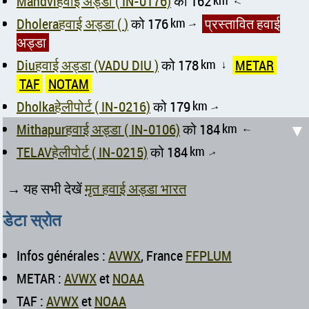
Mandviहवाई अड्डा ( IN-0176)
को 162
km
↑
Dholeraहवाई अड्डा ( )
को 176
km
प्रस्तावित हवाई
↑
अड्डा
Diuहवाई अड्डा (VADU DIU )
को 178
km
METAR
↑
TAF
NOTAM
Dholkaहेलीपोर्ट ( IN-0216)
को 179
km
↑
▼
Mithapurहवाई अड्डा ( IN-0106)
को 184
km
↑
TELAVहेलीपोर्ट ( IN-0215)
को 184
km
↑
→ यह सभी देखें
मृत हवाई अड्डा भारत
डेटा स्रोत
Infos générales :
AVWX
, France
FFPLUM
METAR :
AVWX
et
NOAA
TAF :
AVWX
et
NOAA