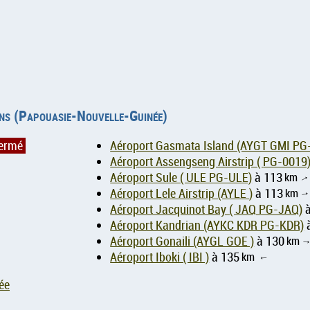
kins (Papouasie-Nouvelle-Guinée)
fermé
Aéroport Gasmata Island (AYGT GMI PG
Aéroport Assengseng Airstrip ( PG-0019
Aéroport Sule ( ULE PG-ULE)
à 113
km
Aéroport Lele Airstrip (AYLE )
à 113
km
Aéroport Jacquinot Bay ( JAQ PG-JAQ)
à
Aéroport Kandrian (AYKC KDR PG-KDR)
Aéroport Gonaili (AYGL GOE )
à 130
km
Aéroport Iboki ( IBI )
à 135
km
↑
ée