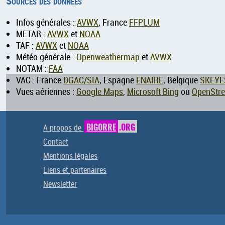
Sources des données
Infos générales :
AVWX
, France
FFPLUM
METAR :
AVWX
et
NOAA
TAF :
AVWX
et
NOAA
Météo générale :
Openweathermap
et
AVWX
NOTAM :
FAA
VAC : France
DGAC/SIA
, Espagne
ENAIRE
, Belgique
SKEYE
Vues aériennes :
Google Maps
,
Microsoft Bing
ou
OpenStr
A propos de
BIGORRE
.ORG
Contact
Mentions légales
Liens et partenaires
Newsletter