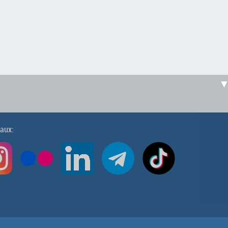
iaux: