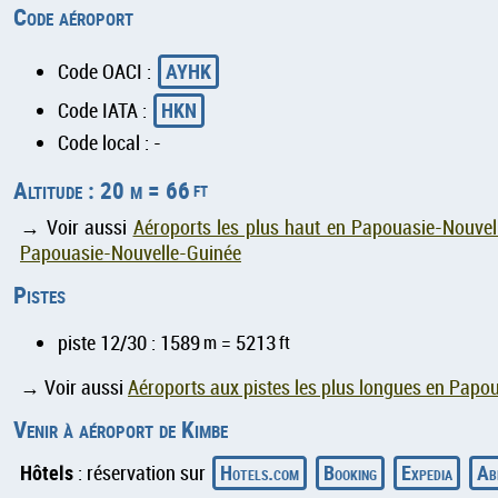
Code aéroport
AYHK
Code OACI :
HKN
Code IATA :
Code local : -
Altitude : 20 m = 66
ft
→ Voir aussi
Aéroports les plus haut en Papouasie-Nouvel
Papouasie-Nouvelle-Guinée
Pistes
piste 12/30 : 1589
m
= 5213
ft
→ Voir aussi
Aéroports aux pistes les plus longues en Papo
Venir à aéroport de Kimbe
Hôtels
Hotels.com
Booking
Expedia
Ab
: réservation sur