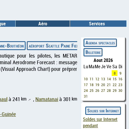
ique
Aéro
Services
◄
Agenda spectacles
enne-Bouthéon
aéroport Seattle Paine Field International
aéroport 
Billeterie
autique pour les pilotes, les METAR
Aout 2026
erminal Aerodrome Forecast : message
Lu
Ma
Me
Je
Ve
Sa
Di
 (Visual Approach Chart) pour préprer
8
9
10
11
12
13
14
15
16
17
18
19
20
21
22
23
24
25
26
27
28
29
30
31
km
km
baul
à 241
,
Namatanai
à 301
↑
Soldes sur Internet
e-Guinée
Soldes sur Internet
pendant