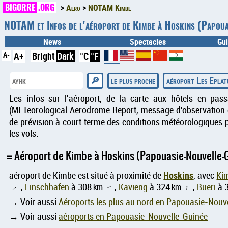
BIGORRE
.ORG
Aero
NOTAM Kimbe
NOTAM et Infos de l'aéroport de Kimbe à Hoskins (Papo
News
Spectacles
Gui
A-
A+
Bright
Dark
°C
°F
le plus proche
aéroport Les Eplat
Les infos sur l'aéroport, de la carte aux hôtels en pas
(METeorological Aerodrome Report, message d'observation d
de prévision à court terme des conditions météorologiques p
les vols.
Aéroport de Kimbe à Hoskins (Papouasie-Nouvelle-
Hoskins
aéroport de Kimbe est situé à proximité de
, avec
Ki
,
Finschhafen
à 308
km
,
Kavieng
à 324
km
,
Bueri
à 
↑
↑
↑
→ Voir aussi
Aéroports les plus au nord en Papouasie-Nouv
→ Voir aussi
aéroports en Papouasie-Nouvelle-Guinée