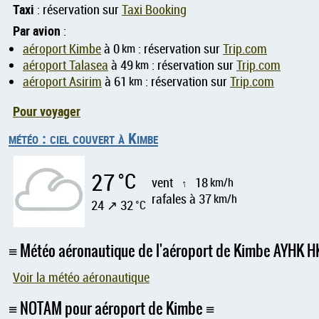
Taxi
: réservation sur
Taxi Booking
Par avion
:
aéroport Kimbe
à 0
km
: réservation sur
Trip.com
aéroport Talasea
à 49
km
: réservation sur
Trip.com
aéroport Asirim
à 61
km
: réservation sur
Trip.com
Pour voyager
météo : ciel couvert à Kimbe
27
°C
vent
18
km/h
↑
rafales à 37
km/h
24 ↗ 32
°C
Météo aéronautique de l'aéroport de Kimbe AYHK 
Voir la météo aéronautique
NOTAM pour aéroport de Kimbe