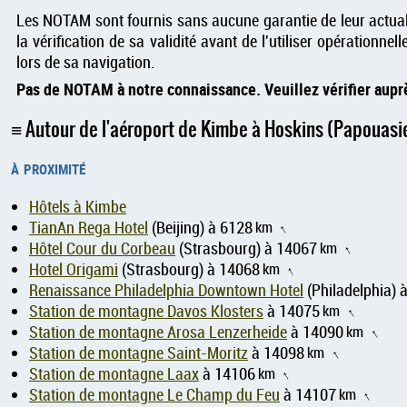
Les NOTAM sont fournis sans aucune garantie de leur actualit
la vérification de sa validité avant de l'utiliser opérationnel
lors de sa navigation.
Pas de NOTAM à notre connaissance. Veuillez vérifier auprè
Autour de l'aéroport de Kimbe à Hoskins (Papouasi
à proximité
Hôtels à Kimbe
TianAn Rega Hotel
(Beijing) à 6128
km
↑
Hôtel Cour du Corbeau
(Strasbourg) à 14067
km
↑
Hotel Origami
(Strasbourg) à 14068
km
↑
Renaissance Philadelphia Downtown Hotel
(Philadelphia) 
Station de montagne Davos Klosters
à 14075
km
↑
Station de montagne Arosa Lenzerheide
à 14090
km
↑
Station de montagne Saint-Moritz
à 14098
km
↑
Station de montagne Laax
à 14106
km
↑
Station de montagne Le Champ du Feu
à 14107
km
↑