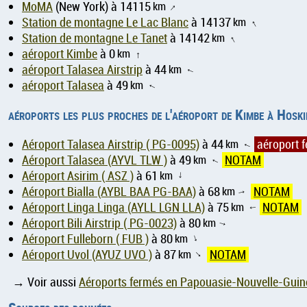
MoMA
(New York) à 14115
km
↑
Station de montagne Le Lac Blanc
à 14137
km
↑
Station de montagne Le Tanet
à 14142
km
↑
aéroport Kimbe
à 0
km
↑
aéroport Talasea Airstrip
à 44
km
↑
aéroport Talasea
à 49
km
↑
aéroports les plus proches de l'aéroport de Kimbe à Hos
Aéroport Talasea Airstrip ( PG-0095)
à 44
km
aéroport 
↑
Aéroport Talasea (AYVL TLW )
à 49
km
NOTAM
↑
Aéroport Asirim ( ASZ )
à 61
km
↑
Aéroport Bialla (AYBL BAA PG-BAA)
à 68
km
NOTAM
↑
Aéroport Linga Linga (AYLL LGN LLA)
à 75
km
NOTAM
↑
Aéroport Bili Airstrip ( PG-0023)
à 80
km
↑
Aéroport Fulleborn ( FUB )
à 80
km
↑
Aéroport Uvol (AYUZ UVO )
à 87
km
NOTAM
↑
→ Voir aussi
Aéroports fermés en Papouasie-Nouvelle-Guin