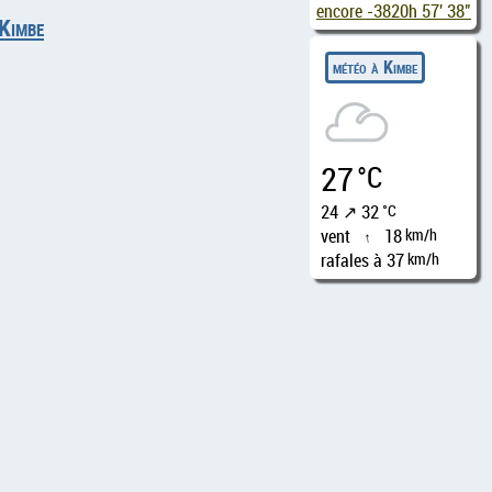
encore
-3820h 57' 37"
 Kimbe
météo à Kimbe
27
°C
24 ↗ 32
°C
vent
18
km/h
↑
rafales à 37
km/h