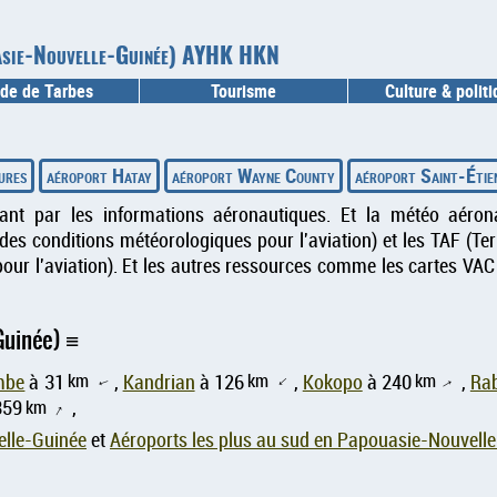
uasie-Nouvelle-Guinée) AYHK HKN
de de Tarbes
Tourisme
Culture & polit
ures
aéroport Hatay
aéroport Wayne County
aéroport Saint-Éti
sant par les informations aéronautiques. Et la météo aéron
es conditions météorologiques pour l'aviation) et les TAF (T
our l'aviation). Et les autres ressources comme les cartes VAC
Guinée)
km
km
km
mbe
à 31
,
Kandrian
à 126
,
Kokopo
à 240
,
Ra
↑
↑
↑
359
km
,
↑
elle-Guinée
et
Aéroports les plus au sud en Papouasie-Nouvell