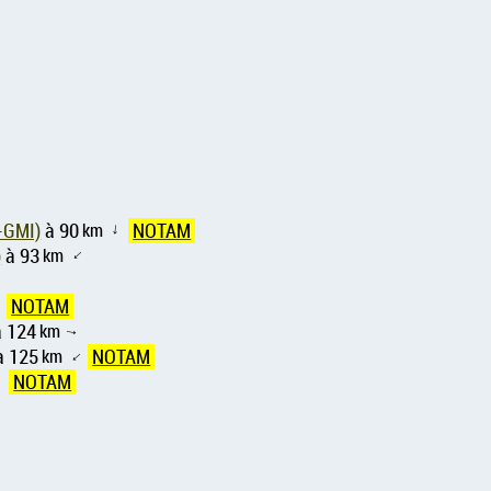
-GMI)
à 90
km
NOTAM
↑
)
à 93
km
↑
↑
NOTAM
↑
 124
km
↑
à 125
km
NOTAM
↑
NOTAM
↑