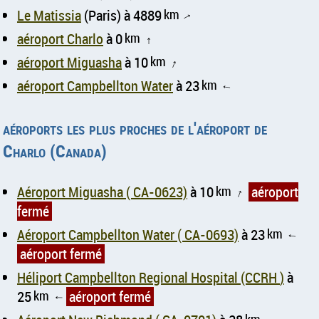
Le Matissia
(Paris) à 4889
km
↑
aéroport Charlo
à 0
km
↑
aéroport Miguasha
à 10
km
↑
aéroport Campbellton Water
à 23
km
↑
aéroports les plus proches de l'aéroport de
Charlo (Canada)
Aéroport Miguasha ( CA-0623)
à 10
km
aéroport
↑
fermé
Aéroport Campbellton Water ( CA-0693)
à 23
km
↑
aéroport fermé
Héliport Campbellton Regional Hospital (CCRH )
à
25
km
aéroport fermé
↑