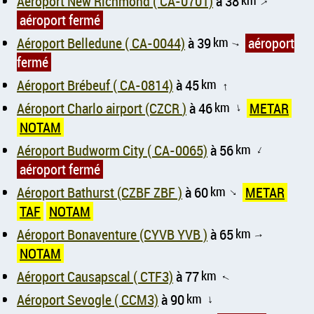
Aéroport New Richmond ( CA-0701)
à 38
km
↑
aéroport fermé
Aéroport Belledune ( CA-0044)
à 39
km
aéroport
↑
fermé
Aéroport Brébeuf ( CA-0814)
à 45
km
↑
Aéroport Charlo airport (CZCR )
à 46
km
METAR
↑
NOTAM
Aéroport Budworm City ( CA-0065)
à 56
km
↑
aéroport fermé
Aéroport Bathurst (CZBF ZBF )
à 60
km
METAR
↑
TAF
NOTAM
Aéroport Bonaventure (CYVB YVB )
à 65
km
↑
NOTAM
Aéroport Causapscal ( CTF3)
à 77
km
↑
Aéroport Sevogle ( CCM3)
à 90
km
↑