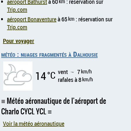
aéroport Bathurst
à 60
km
: réservation sur
Trip.com
aéroport Bonaventure
à 65
km
: réservation sur
Trip.com
Pour voyager
météo : nuages fragmentés à Dalhousie
vent
7
km/h
14
°C
↑
rafales à 8
km/h
Météo aéronautique de l'aéroport de
Charlo CYCL YCL
Voir la météo aéronautique