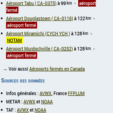
Aéroport Tabu ( CA-0375)
à 99
km
aéroport
↑
fermé
Aéroport Douglastown ( CA-0116)
à 122
km
↑
aéroport fermé
Aéroport Miramichi (CYCH YCH )
à 128
km
↑
NOTAM
Aéroport Murdochville ( CA-0252)
à 128
km
↑
aéroport fermé
→ Voir aussi
Aéroports fermés en Canada
Sources des données
Infos générales :
AVWX
, France
FFPLUM
METAR :
AVWX
et
NOAA
TAF :
AVWX
et
NOAA