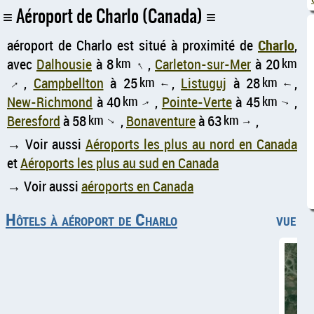
Aéroport de Charlo (Canada)
aéroport de Charlo est situé à proximité de
Charlo
,
avec
Dalhousie
à 8
km
,
Carleton-sur-Mer
à 20
km
↑
,
Campbellton
à 25
km
,
Listuguj
à 28
km
,
↑
↑
↑
New-Richmond
à 40
km
,
Pointe-Verte
à 45
km
,
↑
↑
Beresford
à 58
km
,
Bonaventure
à 63
km
,
↑
↑
→ Voir aussi
Aéroports les plus au nord en Canada
et
Aéroports les plus au sud en Canada
→ Voir aussi
aéroports en Canada
Hôtels à aéroport de Charlo
vue aé