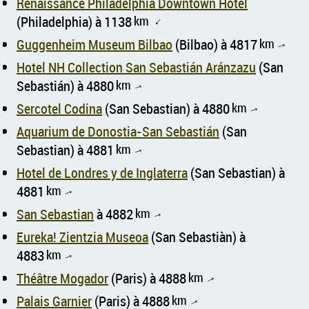
Renaissance Philadelphia Downtown Hotel
(Philadelphia) à 1138
km
↑
Guggenheim Museum Bilbao
(Bilbao) à 4817
km
↑
Hotel NH Collection San Sebastián Aránzazu
(San
Sebastián) à 4880
km
↑
Sercotel Codina
(San Sebastian) à 4880
km
↑
Aquarium de Donostia-San Sebastián
(San
Sebastian) à 4881
km
↑
Hotel de Londres y de Inglaterra
(San Sebastian) à
4881
km
↑
San Sebastian
à 4882
km
↑
Eureka! Zientzia Museoa
(San Sebastiàn) à
4883
km
↑
Théâtre Mogador
(Paris) à 4888
km
↑
Palais Garnier
(Paris) à 4888
km
↑