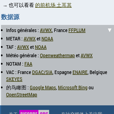
→ 也可以看看
的前机场 土耳其
数据源
▼
Infos générales :
AVWX
, France
FFPLUM
METAR :
AVWX
et
NOAA
TAF :
AVWX
et
NOAA
Météo générale :
Openweathermap
et
AVWX
NOTAM :
FAA
VAC : France
DGAC/SIA
, Espagne
ENAIRE
, Belgique
SKEYES
的鸟瞰图 :
Google Maps
,
Microsoft Bing
ou
OpenStreetMap