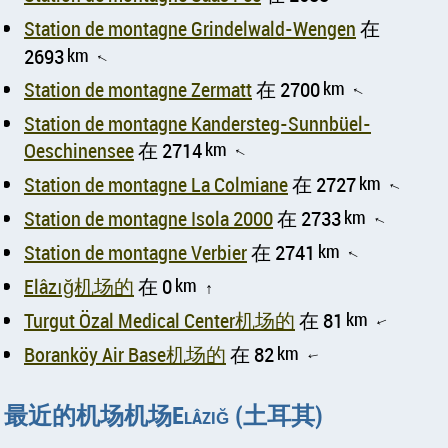
Station de montagne Grindelwald-Wengen
在
2693
km
↑
Station de montagne Zermatt
在 2700
km
↑
Station de montagne Kandersteg-Sunnbüel-
Oeschinensee
在 2714
km
↑
Station de montagne La Colmiane
在 2727
km
↑
Station de montagne Isola 2000
在 2733
km
↑
Station de montagne Verbier
在 2741
km
↑
Elâzığ机场的
在 0
km
↑
Turgut Özal Medical Center机场的
在 81
km
↑
Boranköy Air Base机场的
在 82
km
↑
最近的机场机场Elâzığ (土耳其)