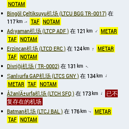
NOTAM
Bingöl Çeltiksuyu机场 (LTCU BGG TR-0017)
在
117
km
TAF
NOTAM
↑
Adıyaman机场 (LTCP ADF )
在 121
km
METAR
↑
TAF
NOTAM
Erzincan机场 (LTCD ERC )
在 124
km
METAR
↑
TAF
NOTAM
Divriği机场 ( TR-0002)
在 131
km
↑
Şanlıurfa GAP机场 (LTCS GNY )
在 134
km
↑
METAR
TAF
NOTAM
ÅžanlÄ±urfa机场 (LTCH SFQ )
在 173
km
已不
↑
复存在的机场
Batman机场 (LTCJ BAL )
在 176
km
METAR
↑
TAF
NOTAM