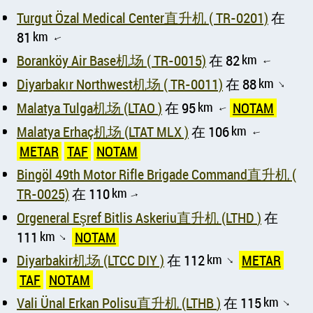
Turgut Özal Medical Center直升机 ( TR-0201)
在
81
km
↑
Boranköy Air Base机场 ( TR-0015)
在 82
km
↑
Diyarbakır Northwest机场 ( TR-0011)
在 88
km
↑
Malatya Tulga机场 (LTAO )
在 95
km
NOTAM
↑
Malatya Erhaç机场 (LTAT MLX )
在 106
km
↑
METAR
TAF
NOTAM
Bingöl 49th Motor Rifle Brigade Command直升机 (
TR-0025)
在 110
km
↑
Orgeneral Eşref Bitlis Askeriu直升机 (LTHD )
在
111
km
NOTAM
↑
Diyarbakir机场 (LTCC DIY )
在 112
km
METAR
↑
TAF
NOTAM
Vali Ünal Erkan Polisu直升机 (LTHB )
在 115
km
↑