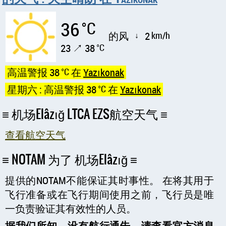
36
°C
的风
2
km/h
↑
23 ↗ 38
°C
高温警报 38
°C
在
Yazıkonak
星期六 : 高温警报 38
°C
在
Yazıkonak
机场Elâzığ LTCA EZS航空天气
查看航空天气
NOTAM 为了 机场Elâzığ
提供的NOTAM不能保证其时事性。 在将其用于
飞行准备或在飞行期间使用之前，飞行员是唯
一负责验证其有效性的人员。
据我们所知，没有航行通告。请查看官方消息