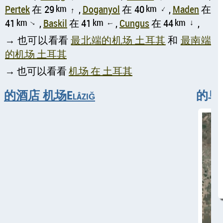
Pertek
在 29
km
,
Doganyol
在 40
km
,
Maden
在
↑
↑
41
km
,
Baskil
在 41
km
,
Cungus
在 44
km
,
↑
↑
↑
→ 也可以看看
最北端的机场 土耳其
和
最南端
的机场 土耳其
→ 也可以看看
机场 在 土耳其
的酒店 机场Elâzığ
的鸟瞰