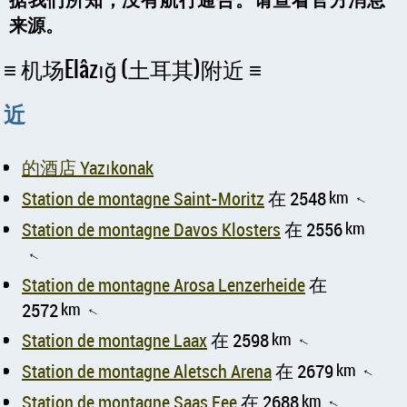
来源。
机场Elâzığ (土耳其)附近
近
的酒店 Yazıkonak
Station de montagne Saint-Moritz
在 2548
km
↑
Station de montagne Davos Klosters
在 2556
km
↑
Station de montagne Arosa Lenzerheide
在
2572
km
↑
Station de montagne Laax
在 2598
km
↑
Station de montagne Aletsch Arena
在 2679
km
↑
Station de montagne Saas Fee
在 2688
km
↑