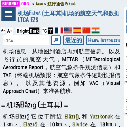
BIGORRE
.ORG
Aero
航行通告 Elâzığ
◄
机场Elâzığ (土耳其)机场的航空天气和数据
LTCA EZS
A-
A+
Bright
Dark
°C
°F
最近的
Haifa Internati
机场信息，从地图到酒店再到航空信息。 以及
飞行员的航空天气，METAR（METeorological
Aerodrome Report，航空气象条件观测信息）和
TAF（终端机场预报：航空气象条件短期预报信
息）。 以及其他资源，例如 VAC（Visual
Approach Chart）来准备航班.
机场Elâzığ (土耳其)
机场Elâzığ 它位于附近
Elâzığ
, 和
Yazıkonak
在
1
km
,
Elazığ
在 10
km
,
Sivrice
在 18
km
,
↑
↑
↑