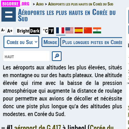
BIGORRE
.ORG
Aero
Aéroports les plus hauts en Corée du Sud
◄
Aéroports les plus hauts en Corée du
Sud
A-
A+
Bright
Dark
°C
°F
Monde
Plus longues pistes en Corée d
Les aéroports aux altitudes les plus élevées, situés
en montagne ou sur des hauts plateaux. Une altitude
élevée qui rime avec la baisse de la pression
atmosphérique qui augmente la distance de roulage
pour permettre aux avions de décoller et nécéssite
donc une piste plus longue qu'a des altitudes plus
modestes. en Corée du Sud.
#1
aéroport de G 417
à Jinbeol (
Corée du