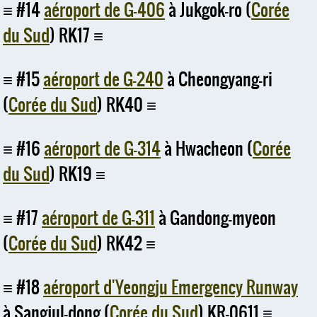
#14
aéroport de G-406
à Jukgok-ro (
Corée
du Sud
) RK17
#15
aéroport de G-240
à Cheongyang-ri
(
Corée du Sud
) RK40
#16
aéroport de G-314
à Hwacheon (
Corée
du Sud
) RK19
#17
aéroport de G-311
à Gandong-myeon
(
Corée du Sud
) RK42
#18
aéroport d'Yeongju Emergency Runway
à Sangjul-dong (
Corée du Sud
) KR-0611