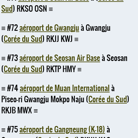
Sud
) RKSO OSN
#72
aéroport de Gwangju
à Gwangju
(
Corée du Sud
) RKJJ KWJ
#73
aéroport de Seosan Air Base
à Seosan
(
Corée du Sud
) RKTP HMY
#74
aéroport de Muan International
à
Piseo-ri Gwangju Mokpo Naju (
Corée du Sud
)
RKJB MWX
#75
aéroport de Gangneung (K-18)
à