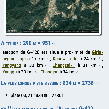
Altitude : 290 m = 951
ft
aéroport de G-420 est situé à proximité de
Girin-
myeon
,
Inje
à 17 km
,
Kangwŏn-do
à 24 km
,
↑
↑
Yangyang
à 30 km
,
Changsal-li
à 31 km
,
↑
↑
Yanggu
à 33 km
,
Changjon
à 34 km
,
↑
↑
La plus longue piste mesure : 834 m = 2736
ft
piste 03/21 : 834
m
= 2736
ft
->
Météo aéronautique de l'Aéroport G-420