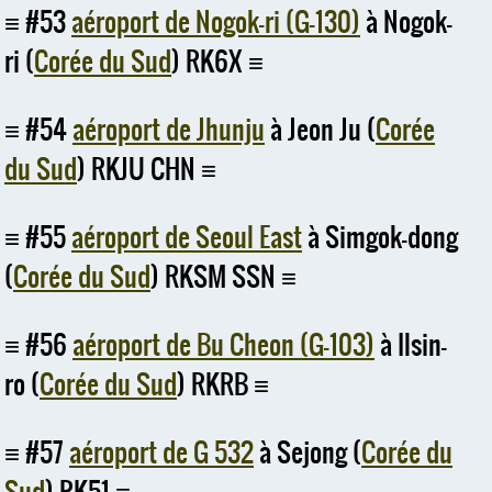
#53
aéroport de Nogok-ri (G-130)
à Nogok-
ri (
Corée du Sud
) RK6X
#54
aéroport de Jhunju
à Jeon Ju (
Corée
du Sud
) RKJU CHN
#55
aéroport de Seoul East
à Simgok-dong
(
Corée du Sud
) RKSM SSN
#56
aéroport de Bu Cheon (G-103)
à Ilsin-
ro (
Corée du Sud
) RKRB
#57
aéroport de G 532
à Sejong (
Corée du