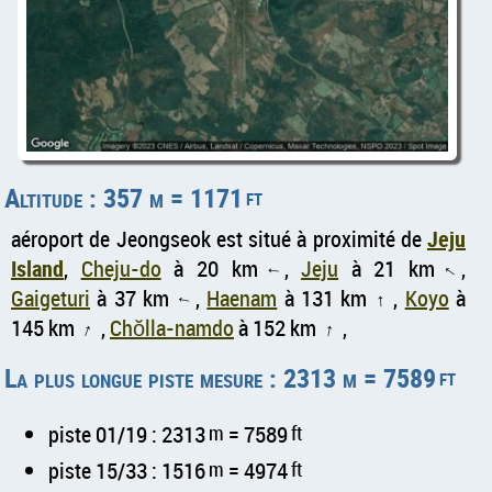
Altitude : 357 m = 1171
ft
aéroport de Jeongseok est situé à proximité de
Jeju
Island
,
Cheju-do
à 20 km
,
Jeju
à 21 km
,
↑
↑
Gaigeturi
à 37 km
,
Haenam
à 131 km
,
Koyo
à
↑
↑
145 km
,
Chŏlla-namdo
à 152 km
,
↑
↑
La plus longue piste mesure : 2313 m = 7589
ft
piste 01/19 : 2313
m
= 7589
ft
piste 15/33 : 1516
m
= 4974
ft