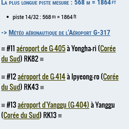
La plus longue piste mesure : 568 m = 1864
ft
piste 14/32 : 568
m
= 1864
ft
->
Météo aéronautique de l'Aéroport G-317
#11
aéroport de G-405
à Yongha-ri (
Corée
du Sud
) RK82
#12
aéroport de G-414
à Ipyeong-ro (
Corée
du Sud
) RK43
#13
aéroport d'Yanggu (G-404)
à Yanggu
(
Corée du Sud
) RK13