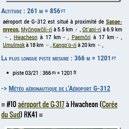
Altitude : 261 m = 856
ft
aéroport de G-312 est situé à proximité de
Sanae-
myeon
,
Myŏngwŏli-ri
à 5.5 km
,
Ot’ani-ri
à 6.9 km
↑
,
Hwacheon
à 17 km
,
Paemŏri
à 17 km
,
↑
↑
↑
Umulmok
à 18 km
,
Kangp’o-ri
à 20 km
,
↑
↑
La plus longue piste mesure : 366 m = 1201
ft
piste 03/21 : 366
m
= 1201
ft
->
Météo aéronautique de l'Aéroport G-312
#10
aéroport de G-317
à Hwacheon (
Corée
du Sud
) RK41