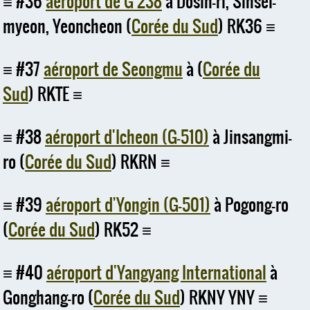
#36
aéroport de G 238
à Dosin-ri, Sinsei-
myeon, Yeoncheon (
Corée du Sud
) RK36
#37
aéroport de Seongmu
à (
Corée du
Sud
) RKTE
#38
aéroport d'Icheon (G-510)
à Jinsangmi-
ro (
Corée du Sud
) RKRN
#39
aéroport d'Yongin (G-501)
à Pogong-ro
(
Corée du Sud
) RK52
#40
aéroport d'Yangyang International
à
Gonghang-ro (
Corée du Sud
) RKNY YNY