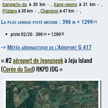
Kangwŏn-do
à 30 km
,
Kang-neung
à 31 km
,
↑
↑
Pŏdang
à 35 km
,
Changjon
à 47 km
,
↑
↑
La plus longue piste mesure : 396 m = 1299
ft
piste 02/20 : 396
m
= 1299
ft
->
Météo aéronautique de l'Aéroport G 417
#2
aéroport de Jeongseok
à Jeju Island
(
Corée du Sud
) RKPD JDG