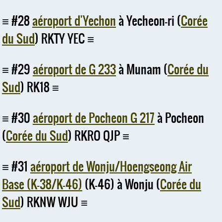
#28
aéroport d'Yechon
à Yecheon-ri (
Corée
du Sud
) RKTY YEC
#29
aéroport de G 233
à Munam (
Corée du
Sud
) RK18
#30
aéroport de Pocheon G 217
à Pocheon
(
Corée du Sud
) RKRO QJP
#31
aéroport de Wonju/Hoengseong Air
Base (K-38/K-46)
(K-46) à Wonju (
Corée du
Sud
) RKNW WJU