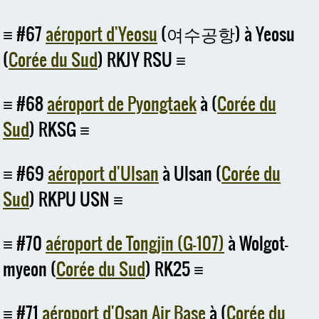
#67
aéroport d'Yeosu
(여수공항) à Yeosu
(
Corée du Sud
) RKJY RSU
#68
aéroport de Pyongtaek
à (
Corée du
Sud
) RKSG
#69
aéroport d'Ulsan
à Ulsan (
Corée du
Sud
) RKPU USN
#70
aéroport de Tongjin (G-107)
à Wolgot-
myeon (
Corée du Sud
) RK25
#71
aéroport d'Osan Air Base
à (
Corée du