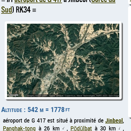
Sud
) RK34
Altitude : 542 m = 1778
ft
aéroport de G 417 est situé à proximité de
Jinbeol
,
Panghak-tong
à 26 km
,
Pŏdŭlbat
à 30 km
,
↑
↑