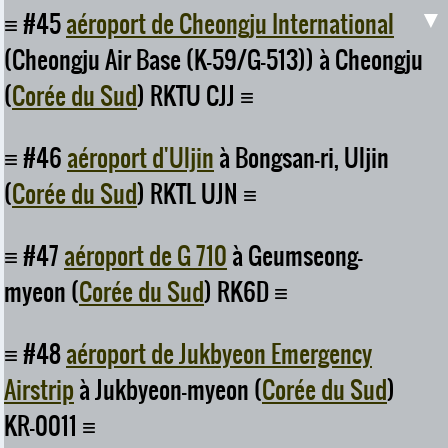
▼
#45
aéroport de Cheongju International
(Cheongju Air Base (K-59/G-513)) à Cheongju
(
Corée du Sud
) RKTU CJJ
#46
aéroport d'Uljin
à Bongsan-ri, Uljin
(
Corée du Sud
) RKTL UJN
#47
aéroport de G 710
à Geumseong-
myeon (
Corée du Sud
) RK6D
#48
aéroport de Jukbyeon Emergency
Airstrip
à Jukbyeon-myeon (
Corée du Sud
)
KR-0011