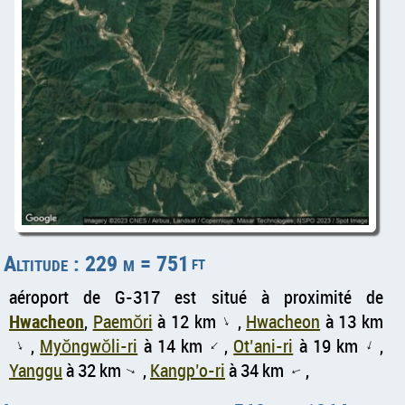
Altitude : 229 m = 751
ft
aéroport de G-317 est situé à proximité de
Hwacheon
,
Paemŏri
à 12 km
,
Hwacheon
à 13 km
↑
,
Myŏngwŏli-ri
à 14 km
,
Ot’ani-ri
à 19 km
,
↑
↑
↑
Yanggu
à 32 km
,
Kangp’o-ri
à 34 km
,
↑
↑