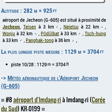
Altitude : 282 m = 925
ft
aéroport de Jecheon (G-605) est situé à proximité de
Jecheon
,
Teisen
à 3 km
,
Neietsu
à 22 km
,
↑
↑
Wonju
à 32 km
,
Pŏdŭlbat
à 33 km
,
Tsch-hung
↑
↑
à 33 km
,
Panghak-tong
à 36 km
,
↑
↑
La plus longue piste mesure : 1129 m = 3704
ft
piste 10/28 : 1129
m
= 3704
ft
->
Météo aéronautique de l'Aéroport Jecheon
(G-605)
#8
aéroport d'Imdang-ri
à Imdang-ri (
Corée
du Sud
) KR-0199