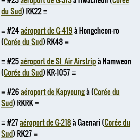
#23
aéroport de G-313
à Hwacheon (
Corée
du Sud
) RK22
#24
aéroport de G-419
à Hongcheon-ro
(
Corée du Sud
) RK48
#25
aéroport de SL Air Airstrip
à Namweon
(
Corée du Sud
) KR-1057
#26
aéroport de Kapyoung
à (
Corée du
Sud
) RKRK
#27
aéroport de G-218
à Gaenari (
Corée du
Sud
) RK27