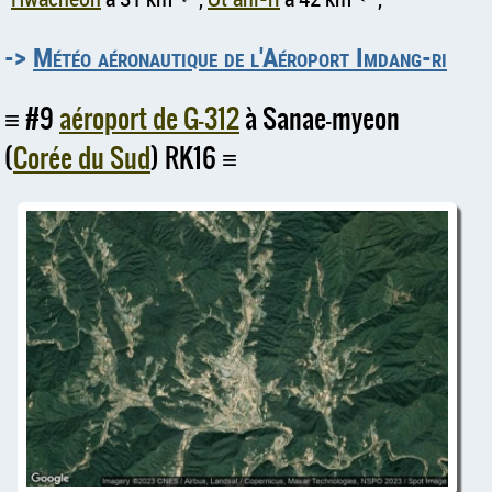
↑
↑
->
Météo aéronautique de l'Aéroport Imdang-ri
#9
aéroport de G-312
à Sanae-myeon
(
Corée du Sud
) RK16