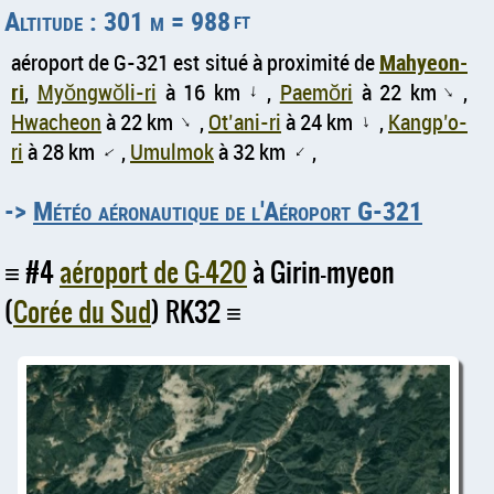
Altitude : 301 m = 988
ft
aéroport de G-321 est situé à proximité de
Mahyeon-
ri
,
Myŏngwŏli-ri
à 16 km
,
Paemŏri
à 22 km
,
↑
↑
Hwacheon
à 22 km
,
Ot’ani-ri
à 24 km
,
Kangp’o-
↑
↑
ri
à 28 km
,
Umulmok
à 32 km
,
↑
↑
->
Météo aéronautique de l'Aéroport G-321
#4
aéroport de G-420
à Girin-myeon
(
Corée du Sud
) RK32