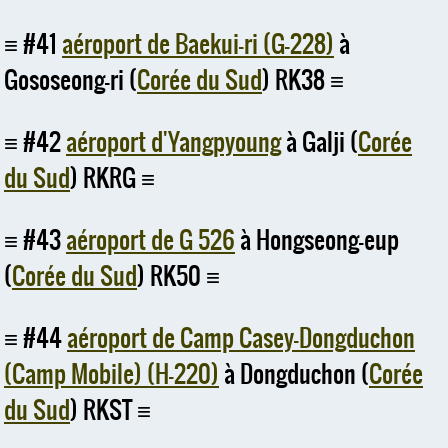
#41
aéroport de Baekui-ri (G-228)
à
Gososeong-ri (
Corée du Sud
) RK38
#42
aéroport d'Yangpyoung
à Galji (
Corée
du Sud
) RKRG
#43
aéroport de G 526
à Hongseong-eup
(
Corée du Sud
) RK50
#44
aéroport de Camp Casey-Dongduchon
(Camp Mobile) (H-220)
à Dongduchon (
Corée
du Sud
) RKST