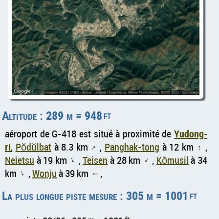
Altitude : 289 m = 948
ft
aéroport de G-418 est situé à proximité de
Yudong-
ri
,
Pŏdŭlbat
à 8.3 km
,
Panghak-tong
à 12 km
,
↑
↑
Neietsu
à 19 km
,
Teisen
à 28 km
,
Kŏmusil
à 34
↑
↑
km
,
Wonju
à 39 km
,
↑
↑
La plus longue piste mesure : 305 m = 1001
ft