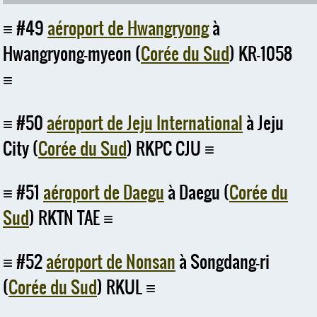
#49
aéroport de Hwangryong
à
Hwangryong-myeon (
Corée du Sud
) KR-1058
#50
aéroport de Jeju International
à Jeju
City (
Corée du Sud
) RKPC CJU
#51
aéroport de Daegu
à Daegu (
Corée du
Sud
) RKTN TAE
#52
aéroport de Nonsan
à Songdang-ri
(
Corée du Sud
) RKUL