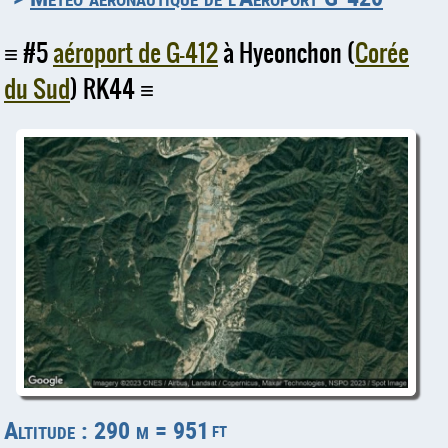
#5
aéroport de G-412
à Hyeonchon (
Corée
du Sud
) RK44
Altitude : 290 m = 951
ft