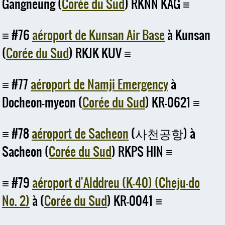
Gangneung (
Corée du Sud
) RKNN KAG
#76
aéroport de Kunsan Air Base
à Kunsan
(
Corée du Sud
) RKJK KUV
#77
aéroport de Namji Emergency
à
Docheon-myeon (
Corée du Sud
) KR-0621
#78
aéroport de Sacheon
(사천공항) à
Sacheon (
Corée du Sud
) RKPS HIN
#79
aéroport d'Alddreu (K-40) (Cheju-do
No. 2)
à (
Corée du Sud
) KR-0041