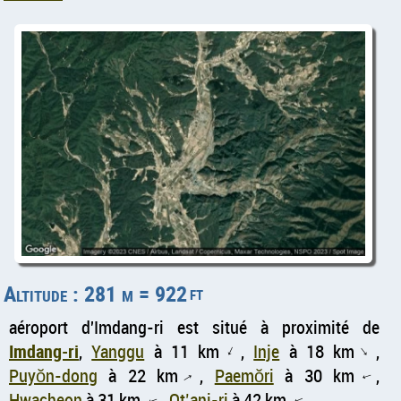
Altitude : 281 m = 922
ft
aéroport d'Imdang-ri est situé à proximité de
Imdang-ri
,
Yanggu
à 11 km
,
Inje
à 18 km
,
↑
↑
Puyŏn-dong
à 22 km
,
Paemŏri
à 30 km
,
↑
↑
Hwacheon
à 31 km
,
Ot’ani-ri
à 42 km
,