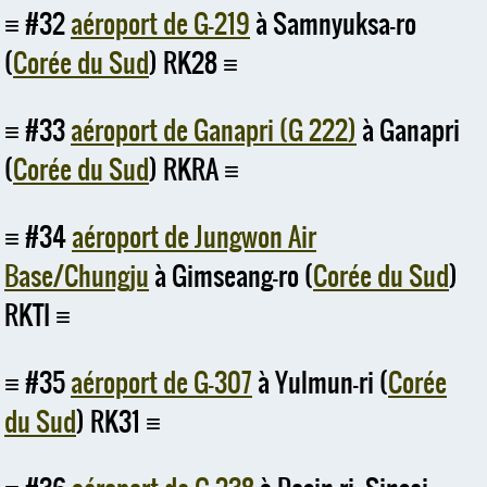
#32
aéroport de G-219
à Samnyuksa-ro
(
Corée du Sud
) RK28
#33
aéroport de Ganapri (G 222)
à Ganapri
(
Corée du Sud
) RKRA
#34
aéroport de Jungwon Air
Base/Chungju
à Gimseang-ro (
Corée du Sud
)
RKTI
#35
aéroport de G-307
à Yulmun-ri (
Corée
du Sud
) RK31