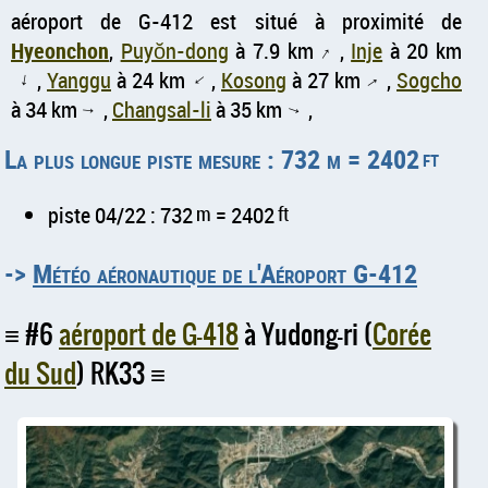
aéroport de G-412 est situé à proximité de
Hyeonchon
,
Puyŏn-dong
à 7.9 km
,
Inje
à 20 km
↑
,
Yanggu
à 24 km
,
Kosong
à 27 km
,
Sogcho
↑
↑
↑
à 34 km
,
Changsal-li
à 35 km
,
↑
↑
La plus longue piste mesure : 732 m = 2402
ft
piste 04/22 : 732
m
= 2402
ft
->
Météo aéronautique de l'Aéroport G-412
#6
aéroport de G-418
à Yudong-ri (
Corée
du Sud
) RK33