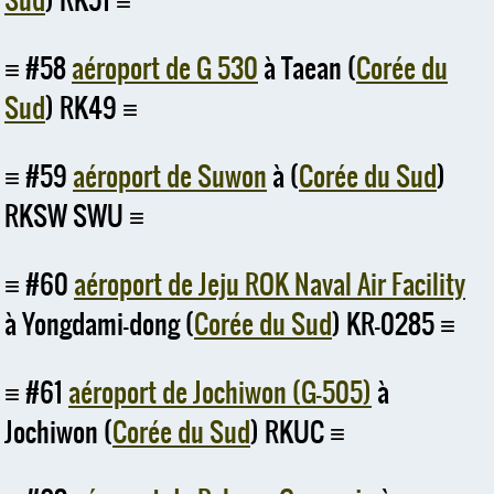
Sud
) RK51
#58
aéroport de G 530
à Taean (
Corée du
Sud
) RK49
#59
aéroport de Suwon
à (
Corée du Sud
)
RKSW SWU
#60
aéroport de Jeju ROK Naval Air Facility
à Yongdami-dong (
Corée du Sud
) KR-0285
#61
aéroport de Jochiwon (G-505)
à
Jochiwon (
Corée du Sud
) RKUC