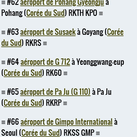
#62
aéroport de Pohang Gyeongju
à
Pohang (
Corée du Sud
) RKTH KPO
#63
aéroport de Susaek
à Goyang (
Corée
du Sud
) RKRS
#64
aéroport de G 712
à Yeonggwang-eup
(
Corée du Sud
) RK60
#65
aéroport de Pa Ju (G 110)
à Pa Ju
(
Corée du Sud
) RKRP
#66
aéroport de Gimpo International
à
Seoul (
Corée du Sud
) RKSS GMP