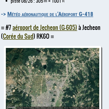
piste 08/26 : 305
m
= 1001
ft
->
Météo aéronautique de l'Aéroport G-418
#7
aéroport de Jecheon (G-605)
à Jecheon
(
Corée du Sud
) RK6O