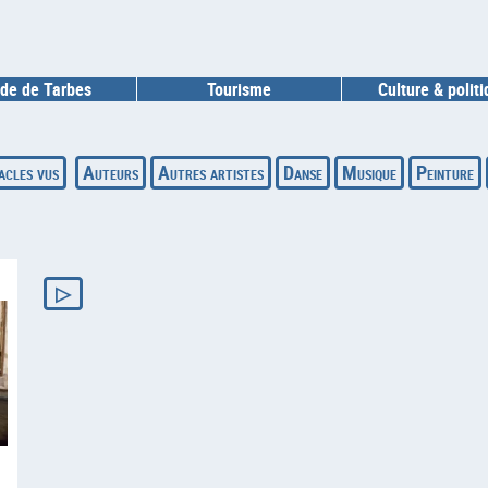
de de Tarbes
Tourisme
Culture & polit
acles vus
Auteurs
Autres artistes
Danse
Musique
Peinture
▷