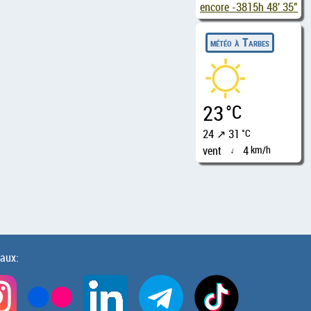
encore
-3815h 48' 35"
météo à Tarbes
23
°C
24 ↗ 31
°C
vent
4
km/h
↑
iaux: