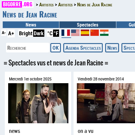
BIGORRE
.ORG
Artistes
Artistes
News de Jean Racine
News de Jean Racine
News
Spectacles
Gui
A-
A+
Bright
Dark
°C
°F
Agenda Spectacles
News
Spect
Spectacles vus et news de Jean Racine
Mercredi 1er octobre 2025
Vendredi 28 novembre 2014
news
on a vu