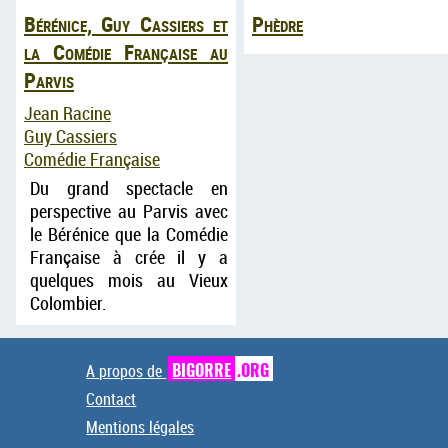
Bérénice, Guy Cassiers et
Phèdre
la Comédie Française au
Parvis
Jean Racine
Guy Cassiers
Comédie Française
Du grand spectacle en
perspective au Parvis avec
le Bérénice que la Comédie
Française à crée il y a
quelques mois au Vieux
Colombier.
A propos de
BIGORRE
.ORG
Contact
Mentions légales