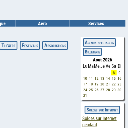
ique
Aéro
Services
◄
Agenda spectacles
Théâtre
Festivals
Associations
Billeterie
Aout 2026
Lu
Ma
Me
Je
Ve
Sa
Di
8
9
10
11
12
13
14
15
16
17
18
19
20
21
22
23
24
25
26
27
28
29
30
31
Soldes sur Internet
Soldes sur Internet
pendant