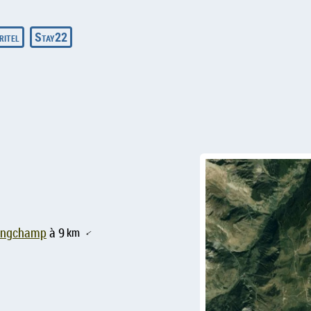
ritel
Stay22
Longchamp
à 9
km
↑