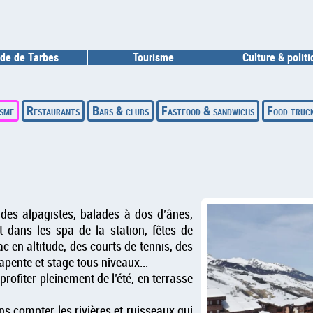
de de Tarbes
Tourisme
Culture & polit
sme
Restaurants
Bars & clubs
Fastfood & sandwichs
Food truc
 des alpagistes, balades à dos d’ânes,
t dans les spa de la station, fêtes de
c en altitude, des courts de tennis, des
apente et stage tous niveaux...
profiter pleinement de l’été, en terrasse
ns compter les rivières et ruisseaux qui