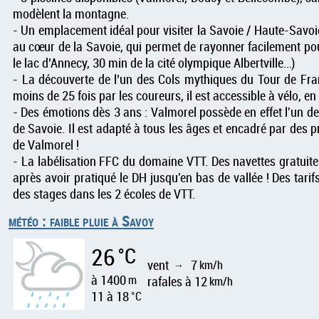
modèlent la montagne.
- Un emplacement idéal pour visiter la Savoie / Haute-Savoi
au cœur de la Savoie, qui permet de rayonner facilement pou
le lac d’Annecy, 30 min de la cité olympique Albertville…)
- La découverte de l’un des Cols mythiques du Tour de Fran
moins de 25 fois par les coureurs, il est accessible à vélo, en
- Des émotions dès 3 ans : Valmorel possède en effet l'un d
de Savoie. Il est adapté à tous les âges et encadré par des p
de Valmorel !
- La labélisation FFC du domaine VTT. Des navettes gratuit
après avoir pratiqué le DH jusqu'en bas de vallée ! Des tari
des stages dans les 2 écoles de VTT.
météo : faible pluie à Savoy
26
°C
vent
7
km/h
↑
à 1400
m
rafales à 12
km/h
11 à 18
°C