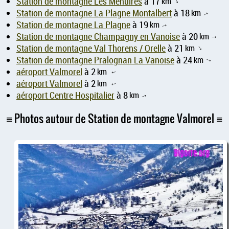
Station de montagne Les Menuires
à 17
km
↑
Station de montagne La Plagne Montalbert
à 18
km
↑
Station de montagne La Plagne
à 19
km
↑
Station de montagne Champagny en Vanoise
à 20
km
↑
Station de montagne Val Thorens / Orelle
à 21
km
↑
Station de montagne Pralognan La Vanoise
à 24
km
↑
aéroport Valmorel
à 2
km
↑
aéroport Valmorel
à 2
km
↑
aéroport Centre Hospitalier
à 8
km
↑
Photos autour de Station de montagne Valmorel