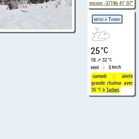
encore
-3719h 41' 05"
météo à Tarbes
25
°C
18 ↗ 32
°C
vent
5
km/h
↑
samedi : alerte
grande chaleur avec
35
°C
à
Tarbes