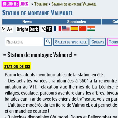
BIGORRE
.ORG
Tourisme
Station de montagne Valmorel
Station de montagne Valmorel
News
Spectacles
Gui
A-
A+
Bright
Dark
°C
°F
Salles de spectacle
Cinémas
Touri
Station de montagne Valmorel
station de ski
Parmi les atouts incontournables de la station en été :
- Des activités variées : randonnées à 360° à la rencontre
initiation au VTT, relaxation aux thermes de La Léchère e
villages, escalade, parcours aventure dans les arbres, bivoua
balades cani-rando avec les chiens de traîneaux, vols en par
- L’altitude modérée du territoire de Valmorel, qui permet de 
et en manches courtes !
- 3 piscines disponibles (Valmorel, Doucy et Bellecombe), sa