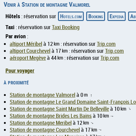
Venir à Station de montagne Valmorel
Hôtels
Hotels.com
Booking
Expedia
Ab
: réservation sur
Taxi
: réservation sur
Taxi Booking
Par avion
:
altiport Méribel
à 12
km
: réservation sur
Trip.com
altiport Courchevel
à 17
km
: réservation sur
Trip.com
aéroport Megève
à 44
km
: réservation sur
Trip.com
Pour voyager
à proximité
Station de montagne Valmorel
à 0
m
↑
Station de montagne Le Grand Domaine Saint-François 
Station de montagne Saint Martin De Belleville
à 10
km
↑
Station de montagne Brides Les Bains
à 10
km
↑
Station de montagne Meribel
à 12
km
↑
Station de montagne Courchevel
à 17
km
↑