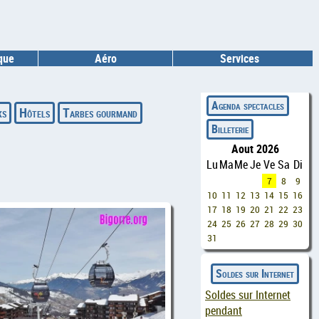
ique
Aéro
Services
◄
Agenda spectacles
ks
Hôtels
Tarbes gourmand
Billeterie
Aout 2026
Lu
Ma
Me
Je
Ve
Sa
Di
7
8
9
10
11
12
13
14
15
16
17
18
19
20
21
22
23
24
25
26
27
28
29
30
31
Soldes sur Internet
Soldes sur Internet
pendant