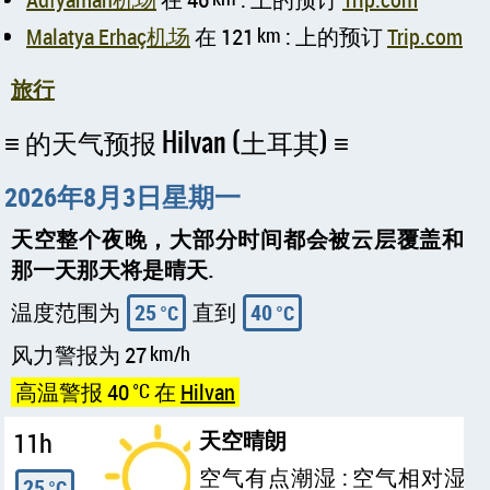
Malatya Erhaç机场
在 121
km
: 上的预订
Trip.com
旅行
的天气预报 Hilvan (土耳其)
2026年8月3日星期一
天空整个夜晚，大部分时间都会被云层覆盖和
那一天那天将是晴天.
温度范围为
25
直到
40
°C
°C
风力警报为 27
km/h
高温警报 40
°C
在
Hilvan
11h
天空晴朗
空气有点潮湿 : 空气相对湿
25
°C