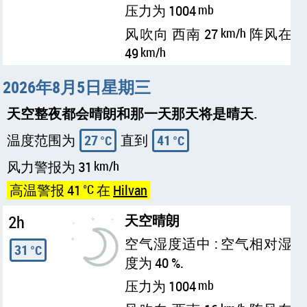
压力为 1004
mb
风吹向 西南 27
km/h
阵风在
49
km/h
2026年8月5日星期三
天空整夜都会晴朗和那一天那天将是晴天.
温度范围为
27
直到
41
°C
°C
风力警报为 31
km/h
高温警报 41
°C
在
Hilvan
2h
天空晴朗
空气湿度适中 : 空气相对湿
31
°C
度为 40 %.
压力为 1004
mb