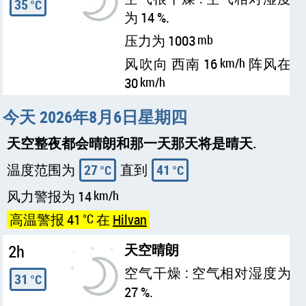
35
°C
为 14 %.
压力为 1003
mb
风吹向 西南 16
km/h
阵风在
30
km/h
今天 2026年8月6日星期四
天空整夜都会晴朗和那一天那天将是晴天.
温度范围为
27
直到
41
°C
°C
风力警报为 14
km/h
高温警报 41
°C
在
Hilvan
2h
天空晴朗
空气干燥 : 空气相对湿度为
31
°C
27 %.