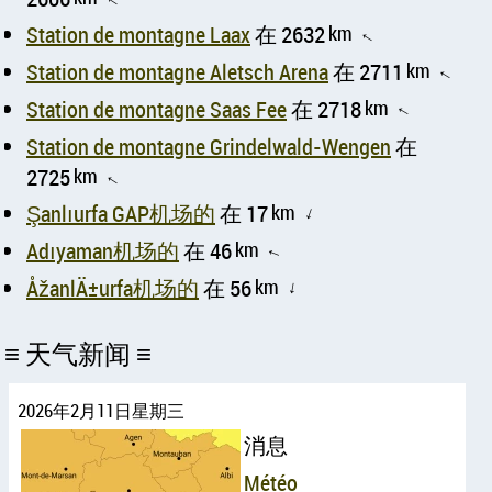
↑
Station de montagne Laax
在 2632
km
↑
Station de montagne Aletsch Arena
在 2711
km
↑
Station de montagne Saas Fee
在 2718
km
↑
Station de montagne Grindelwald-Wengen
在
2725
km
↑
Şanlıurfa GAP机场的
在 17
km
↑
Adıyaman机场的
在 46
km
↑
ÅžanlÄ±urfa机场的
在 56
km
↑
天气新闻
2026年2月11日星期三
消息
Météo