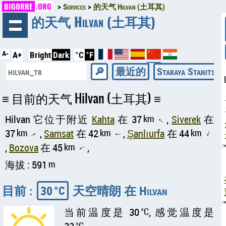
BIGORRE
.ORG
Services
的天气 Hilvan (土耳其)
◄
的天气 Hilvan (土耳其)
A-
A+
Bright
Dark
°C
°F
最近的
Staraya Stanitsa (
目前的天气 Hilvan (土耳其)
Hilvan 它位于附近
Kahta
在 37
km
,
Siverek
在
↑
37
km
,
Samsat
在 42
km
,
Şanlıurfa
在 44
km
↑
↑
↑
,
Bozova
在 45
km
,
↑
海拔 : 591
m
目前 :
30
天空晴朗 在 Hilvan
°C
当前温度是 30
°C
, 感觉温度是
°C