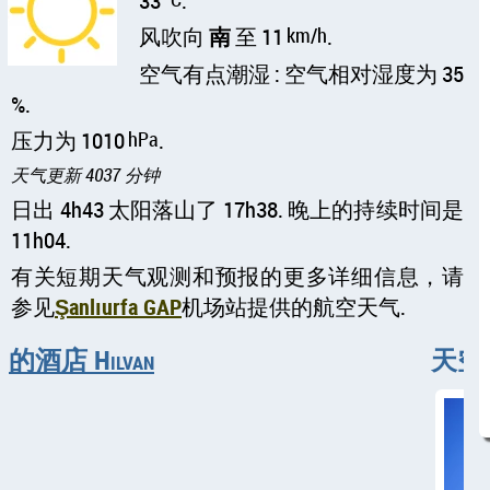
33
.
风吹向
南
至 11
km/h
.
空气有点潮湿 : 空气相对湿度为 35
%.
压力为 1010
hPa
.
天气更新 4037 分钟
日出 4h43 太阳落山了 17h38. 晚上的持续时间是
11h04.
有关短期天气观测和预报的更多详细信息，请
参见
Şanlıurfa GAP
机场站提供的航空天气.
的酒店 Hilvan
天空晴