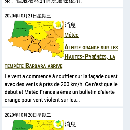
來。但最糟糕的情況還在後頭。
2020年10月21日星期三
消息
Météo
Alerte orange sur les
Hautes-Pyrénées, la
tempête Barbara arrive
Le vent a commencé à souffler sur la façade ouest
avec des vents à près de 200 km/h. Ce n'est que le
début et Météo France a émis un bulletin d'alerte
orange pour vent violent sur les…
2020年10月20日星期二
消息