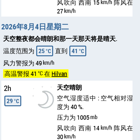
风吹向 西南 15
km/h
阵风在
27
km/h
2026年8月4日星期二
天空整夜都会晴朗和那一天那天将是晴天.
温度范围为
25
直到
41
°C
°C
风力警报为 49
km/h
高温警报 41
°C
在
Hilvan
2h
天空晴朗
空气湿度适中 : 空气相对湿
29
°C
度为 40 %.
压力为 1005
mb
风吹向 西南 14
km/h
阵风在
30
km/h