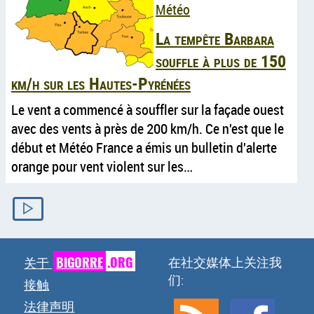
Météo
La tempête Barbara
souffle à plus de 150
km/h sur les Hautes-Pyrénées
Le vent a commencé à souffler sur la façade ouest
avec des vents à près de 200 km/h. Ce n'est que le
début et Météo France a émis un bulletin d'alerte
orange pour vent violent sur les…
▷
BIGORRE
.ORG
在社交媒体上关注我
关于
们:
接触
法律声明