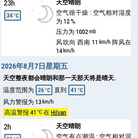
23h
天空晴朗
空气很干燥 : 空气相对湿度
34
°C
为 12 %.
压力为 1002
mb
风吹向 西南 11
km/h
阵风在
14
km/h
2026年8月7日星期五
天空整夜都会晴朗和那一天那天将是晴天.
温度范围为
26
直到
41
°C
°C
风力警报为 13
km/h
高温警报 41
°C
在
Hilvan
2h
天空晴朗
空气有点潮湿 : 空气相对湿