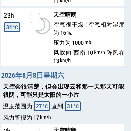
11
km/h
23h
天空晴朗
空气很干燥 : 空气相对湿度
34
°C
为 16 %.
压力为 1000
mb
风吹向 西南 10
km/h
阵风在
13
km/h
2026年8月8日星期六
天空会很清楚，但会出现云和那一天那天可能
很阴，可能只是太阳的一小片
温度范围为
27
直到
31
°C
°C
风力警报为 17
km/h
天空晴朗