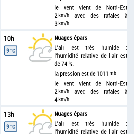
le vent vient de Nord-Est
2
km/h
avec des rafales à
3
km/h
10h
Nuages épars
L'air est très humide :
9
°C
l'humidité relative de l'air est
de 74 %.
la pression est de 1011
mb
le vent vient de Nord-Est
2
km/h
avec des rafales à
4
km/h
13h
Nuages épars
L'air est très humide :
9
°C
l'humidité relative de l'air est