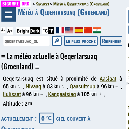
BIGORRE
.ORG
Services
Météo à Qeqertarsuaq (Groenland)
◄
Météo à Qeqertarsuaq (Groenland)
A-
A+
Bright
Dark
°C
°F
le plus proche
Reifenberg (d
La météo actuelle à Qeqertarsuaq
(Groenland)
Qeqertarsuaq est situé à proximité de
Aasiaat
à
65
km
,
Nivaaq
à 83
km
,
Qaasuitsup
à 96
km
,
↑
↑
↑
Ilulissat
à 96
km
,
Kangaatsiaq
à 105
km
,
↑
↑
Altitude : 2
m
actuellement :
6
ciel couvert à
°C
Qeqertarsuaq