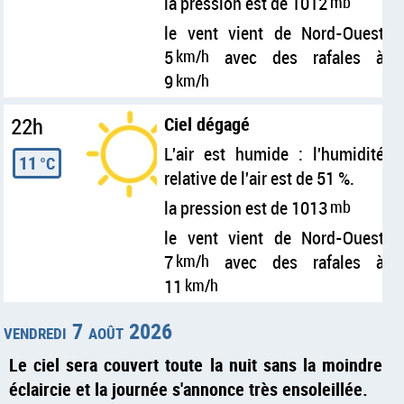
la pression est de 1012
mb
le vent vient de Nord-Ouest
5
km/h
avec des rafales à
9
km/h
22h
Ciel dégagé
L'air est humide : l'humidité
11
°C
relative de l'air est de 51 %.
la pression est de 1013
mb
le vent vient de Nord-Ouest
7
km/h
avec des rafales à
11
km/h
vendredi 7 août 2026
Le ciel sera couvert toute la nuit sans la moindre
éclaircie et la journée s'annonce très ensoleillée.