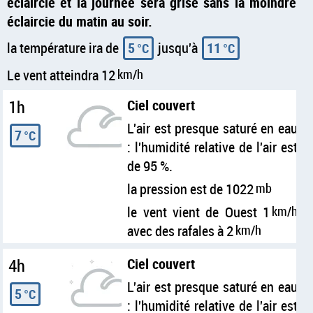
éclaircie et la journée sera grise sans la moindre
éclaircie du matin au soir.
la température ira de
5
jusqu'à
11
°C
°C
Le vent atteindra 12
km/h
1h
Ciel couvert
L'air est presque saturé en eau
7
°C
: l'humidité relative de l'air est
de 95 %.
la pression est de 1022
mb
le vent vient de Ouest 1
km/h
avec des rafales à 2
km/h
4h
Ciel couvert
L'air est presque saturé en eau
5
°C
: l'humidité relative de l'air est