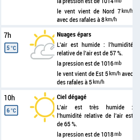
la pression est de 1014
mb
le vent vient de Nord 7
km/h
avec des rafales à 8
km/h
7h
Nuages épars
L'air est humide : l'humidité
5
°C
relative de l'air est de 57 %.
la pression est de 1016
mb
le vent vient de Est 5
km/h
avec
des rafales à 5
km/h
10h
Ciel dégagé
L'air est très humide :
6
°C
l'humidité relative de l'air est
de 65 %.
la pression est de 1018
mb