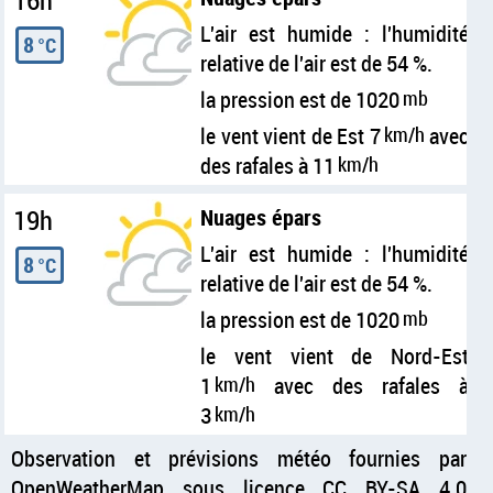
16h
L'air est humide : l'humidité
8
°C
relative de l'air est de 54 %.
la pression est de 1020
mb
le vent vient de Est 7
km/h
avec
des rafales à 11
km/h
19h
Nuages épars
L'air est humide : l'humidité
8
°C
relative de l'air est de 54 %.
la pression est de 1020
mb
le vent vient de Nord-Est
1
km/h
avec des rafales à
3
km/h
Observation et prévisions météo fournies par
OpenWeatherMap sous licence CC BY-SA 4.0