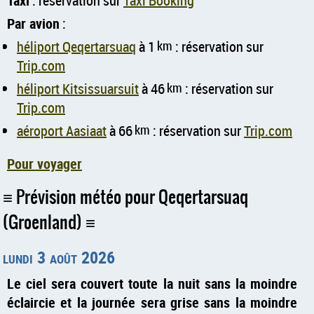
Taxi
: réservation sur
Taxi Booking
Par avion
:
héliport Qeqertarsuaq
à 1
km
: réservation sur
Trip.com
héliport Kitsissuarsuit
à 46
km
: réservation sur
Trip.com
aéroport Aasiaat
à 66
km
: réservation sur
Trip.com
Pour voyager
Prévision météo pour Qeqertarsuaq
(Groenland)
lundi 3 août 2026
Le ciel sera couvert toute la nuit sans la moindre
éclaircie et la journée sera grise sans la moindre