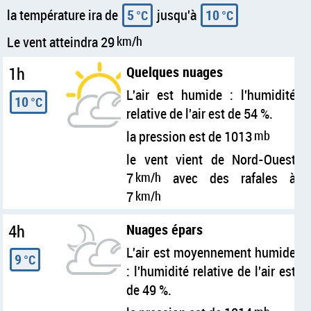
la température ira de
5
jusqu'à
10
°C
°C
Le vent atteindra 29
km/h
1h
Quelques nuages
L'air est humide : l'humidité
10
°C
relative de l'air est de 54 %.
la pression est de 1013
mb
le vent vient de Nord-Ouest
7
km/h
avec des rafales à
7
km/h
4h
Nuages épars
L'air est moyennement humide
9
°C
: l'humidité relative de l'air est
de 49 %.