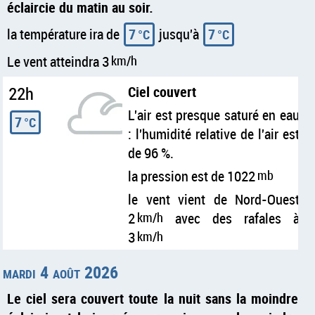
éclaircie du matin au soir.
la température ira de
7
jusqu'à
7
°C
°C
Le vent atteindra 3
km/h
22h
Ciel couvert
L'air est presque saturé en eau
7
°C
: l'humidité relative de l'air est
de 96 %.
la pression est de 1022
mb
le vent vient de Nord-Ouest
2
km/h
avec des rafales à
3
km/h
mardi 4 août 2026
Le ciel sera couvert toute la nuit sans la moindre