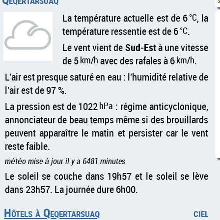
La température actuelle est de 6
°C
, la
température ressentie est de 6
°C
.
Le vent vient de
Sud-Est
à une vitesse
de 5
km/h
avec des rafales à 6
km/h
.
L'air est presque saturé en eau : l'humidité relative de
l'air est de 97 %.
La pression est de 1022
hPa
: régime anticyclonique,
annonciateur de beau temps même si des brouillards
peuvent apparaître le matin et persister car le vent
reste faible.
météo mise à jour il y a 6481 minutes
Le soleil se couche dans 19h57 et le soleil se lève
dans 23h57. La journée dure 6h00.
Hôtels à Qeqertarsuaq
ciel c