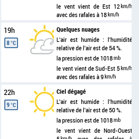
le vent vient de Est 12
km/h
avec des rafales à 18
km/h
19h
Quelques nuages
L'air est humide : l'humidité
8
°C
relative de l'air est de 54 %.
la pression est de 1018
mb
le vent vient de Sud-Est 5
km/h
avec des rafales à 9
km/h
22h
Ciel dégagé
L'air est humide : l'humidité
9
°C
relative de l'air est de 50 %.
la pression est de 1018
mb
le vent vient de Nord-Ouest
5
km/h
avec des rafales à