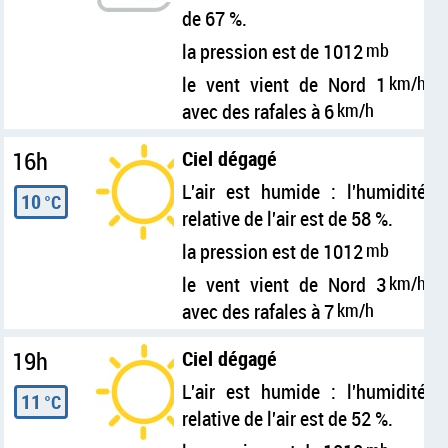
de 67 %.
la pression est de 1012
mb
le vent vient de Nord 1
km/h
avec des rafales à 6
km/h
16h
Ciel dégagé
L'air est humide : l'humidité
10
°C
relative de l'air est de 58 %.
la pression est de 1012
mb
le vent vient de Nord 3
km/h
avec des rafales à 7
km/h
19h
Ciel dégagé
L'air est humide : l'humidité
11
°C
relative de l'air est de 52 %.