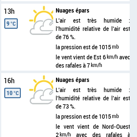
13h
Nuages épars
L'air est très humide :
9
°C
l'humidité relative de l'air est
de 76 %.
la pression est de 1015
mb
le vent vient de Est 6
km/h
avec
des rafales à 7
km/h
16h
Nuages épars
L'air est très humide :
10
°C
l'humidité relative de l'air est
de 73 %.
la pression est de 1015
mb
le vent vient de Nord-Ouest
2
km/h
avec des rafales à