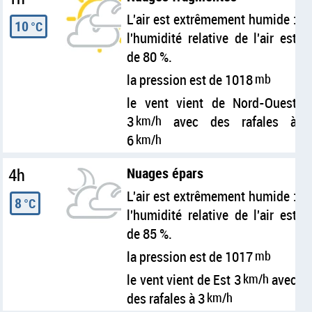
L'air est extrêmement humide :
10
°C
l'humidité relative de l'air est
de 80 %.
la pression est de 1018
mb
le vent vient de Nord-Ouest
3
km/h
avec des rafales à
6
km/h
4h
Nuages épars
L'air est extrêmement humide :
8
°C
l'humidité relative de l'air est
de 85 %.
la pression est de 1017
mb
le vent vient de Est 3
km/h
avec
des rafales à 3
km/h