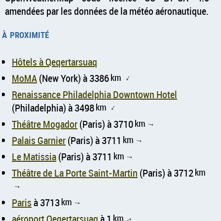
amendées par les données de la météo aéronautique.
à proximité
Hôtels à Qeqertarsuaq
MoMA
(New York) à 3386
km
↑
Renaissance Philadelphia Downtown Hotel
(Philadelphia) à 3498
km
↑
Théâtre Mogador
(Paris) à 3710
km
↑
Palais Garnier
(Paris) à 3711
km
↑
Le Matissia
(Paris) à 3711
km
↑
Théâtre de La Porte Saint-Martin
(Paris) à 3712
km
↑
Paris
à 3713
km
↑
aéroport Qeqertarsuaq
à 1
km
↑