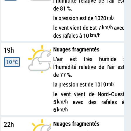
l'humidité relative de l'air est
de 81 %.
la pression est de 1020
mb
le vent vient de Est 7
km/h
avec
des rafales à 10
km/h
19h
Nuages fragmentés
L'air est très humide :
10
°C
l'humidité relative de l'air est
de 77 %.
la pression est de 1019
mb
le vent vient de Nord-Ouest
5
km/h
avec des rafales à
6
km/h
22h
Nuages fragmentés