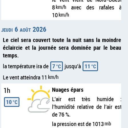
8
km/h
avec des rafales à
10
km/h
jeudi 6 août 2026
Le ciel sera couvert toute la nuit sans la moindre
éclaircie et la journée sera dominée par le beau
temps.
la température ira de
7
jusqu'à
11
°C
°C
Le vent atteindra 11
km/h
1h
Nuages épars
L'air est très humide :
10
°C
l'humidité relative de l'air est
de 76 %.
la pression est de 1013
mb