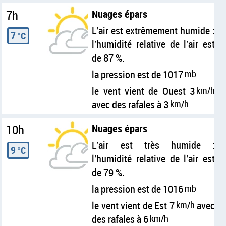
7h
Nuages épars
L'air est extrêmement humide :
7
°C
l'humidité relative de l'air est
de 87 %.
la pression est de 1017
mb
le vent vient de Ouest 3
km/h
avec des rafales à 3
km/h
10h
Nuages épars
L'air est très humide :
9
°C
l'humidité relative de l'air est
de 79 %.
la pression est de 1016
mb
le vent vient de Est 7
km/h
avec
des rafales à 6
km/h