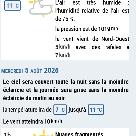
L'air est très humide :
11
°C
l'humidité relative de l'air est
de 75 %.
la pression est de 1019
mb
le vent vient de Nord-Ouest
5
km/h
avec des rafales à
7
km/h
mercredi 5 août 2026
Le ciel sera couvert toute la nuit sans la moindre
éclaircie et la journée sera grise sans la moindre
éclaircie du matin au soir.
la température ira de
7
jusqu'à
11
°C
°C
Le vent atteindra 10
km/h
1h
Nuages fragmentés