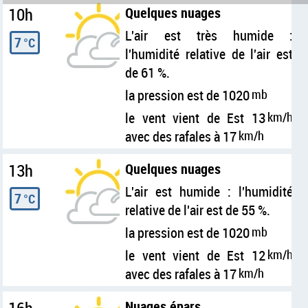
10h
Quelques nuages
L'air est très humide :
7
°C
l'humidité relative de l'air est
de 61 %.
la pression est de 1020
mb
le vent vient de Est 13
km/h
avec des rafales à 17
km/h
13h
Quelques nuages
L'air est humide : l'humidité
7
°C
relative de l'air est de 55 %.
la pression est de 1020
mb
le vent vient de Est 12
km/h
avec des rafales à 17
km/h
Nuages épars