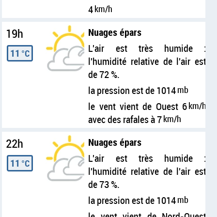
4
km/h
19h
Nuages épars
L'air est très humide :
11
°C
l'humidité relative de l'air est
de 72 %.
la pression est de 1014
mb
le vent vient de Ouest 6
km/h
avec des rafales à 7
km/h
22h
Nuages épars
L'air est très humide :
11
°C
l'humidité relative de l'air est
de 73 %.
la pression est de 1014
mb
le vent vient de Nord-Ouest