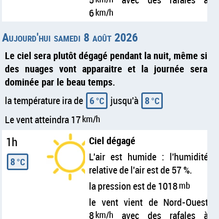
6
km/h
Aujourd'hui samedi 8 août 2026
Le ciel sera plutôt dégagé pendant la nuit, même si
des nuages vont apparaitre et la journée sera
dominée par le beau temps.
la température ira de
6
jusqu'à
8
°C
°C
Le vent atteindra 17
km/h
1h
Ciel dégagé
L'air est humide : l'humidité
8
°C
relative de l'air est de 57 %.
la pression est de 1018
mb
le vent vient de Nord-Ouest
8
km/h
avec des rafales à