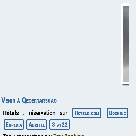
Venir à Qeqertarsuaq
Hôtels
: réservation sur
Hotels.com
Booking
Expedia
Abritel
Stay22