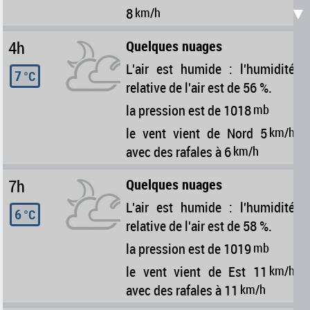
▼
8
km/h
4h
Quelques nuages
L'air est humide : l'humidité
7
°C
relative de l'air est de 56 %.
la pression est de 1018
mb
le vent vient de Nord 5
km/h
avec des rafales à 6
km/h
7h
Quelques nuages
L'air est humide : l'humidité
6
°C
relative de l'air est de 58 %.
la pression est de 1019
mb
le vent vient de Est 11
km/h
avec des rafales à 11
km/h