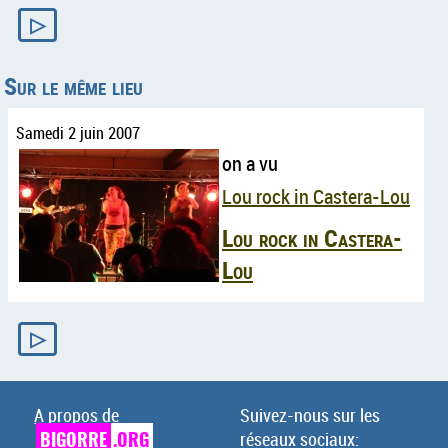
▷
Sur le même lieu
Samedi 2 juin 2007
on a vu
Lou rock in Castera-Lou
Lou rock in Castera-
Lou
▷
A propos de
Suivez-nous sur les
BIGORRE
.ORG
réseaux sociaux: