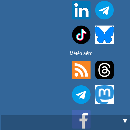
Météo aéro
▼