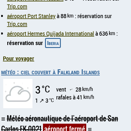
Trip.com
aéroport Port Stanley
à 88
km
: réservation sur
Trip.com
aéroport Hermes Quijada International
à 636
km
:
réservation sur
Iberia
Pour voyager
météo : ciel couvert à Falkland Islands
3
°C
vent
28
km/h
↑
rafales à 41
km/h
1 ↗ 3
°C
Météo aéronautique de l'aéroport de San
Carlos FK-0021
aéroport fermé