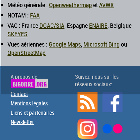
Météo générale :
Openweathermap
et
AVWX
NOTAM :
FAA
VAC : France
DGAC/SIA
, Espagne
ENAIRE
, Belgique
SKEYES
Vues aériennes :
Google Maps
,
Microsoft Bing
ou
OpenStreetMap
A propos de
Suivez-nous sur les
BIGORRE
.ORG
réseaux sociaux:
Contact
Mentions légales
Liens et partenaires
Newsletter