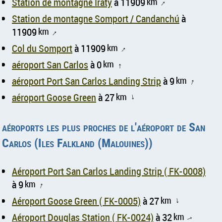
Station de montagne Iraty
à 11909
km
↑
Station de montagne Somport / Candanchú
à
11909
km
↑
Col du Somport
à 11909
km
↑
aéroport San Carlos
à 0
km
↑
aéroport Port San Carlos Landing Strip
à 9
km
↑
aéroport Goose Green
à 27
km
↑
aéroports les plus proches de l'aéroport de San
Carlos (Iles Falkland (Malouines))
Aéroport Port San Carlos Landing Strip ( FK-0008)
à 9
km
↑
Aéroport Goose Green ( FK-0005)
à 27
km
↑
Aéroport Douglas Station ( FK-0024)
à 32
km
↑