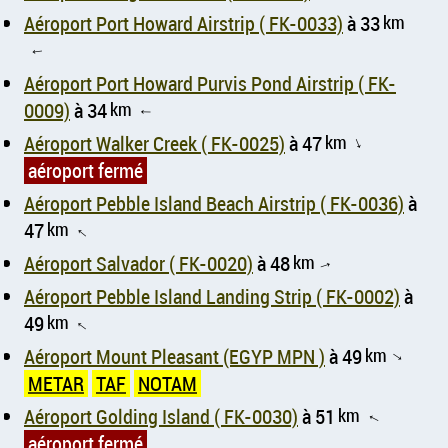
Aéroport Port Howard Airstrip ( FK-0033)
à 33
km
↑
Aéroport Port Howard Purvis Pond Airstrip ( FK-
0009)
à 34
km
↑
Aéroport Walker Creek ( FK-0025)
à 47
km
↑
aéroport fermé
Aéroport Pebble Island Beach Airstrip ( FK-0036)
à
47
km
↑
Aéroport Salvador ( FK-0020)
à 48
km
↑
Aéroport Pebble Island Landing Strip ( FK-0002)
à
49
km
↑
Aéroport Mount Pleasant (EGYP MPN )
à 49
km
↑
METAR
TAF
NOTAM
Aéroport Golding Island ( FK-0030)
à 51
km
↑
aéroport fermé