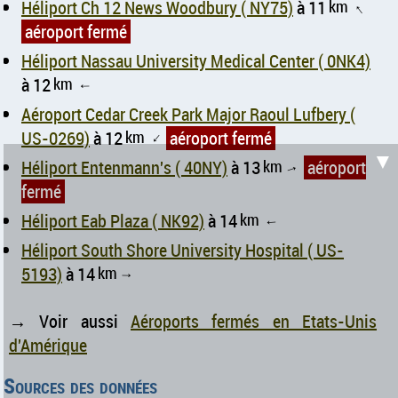
Héliport Ch 12 News Woodbury ( NY75)
à 11
km
↑
aéroport fermé
Héliport Nassau University Medical Center ( 0NK4)
à 12
km
↑
Aéroport Cedar Creek Park Major Raoul Lufbery (
US-0269)
à 12
km
aéroport fermé
↑
▼
Héliport Entenmann's ( 40NY)
à 13
km
aéroport
↑
fermé
Héliport Eab Plaza ( NK92)
à 14
km
↑
Héliport South Shore University Hospital ( US-
5193)
à 14
km
↑
→ Voir aussi
Aéroports fermés en Etats-Unis
d'Amérique
Sources des données