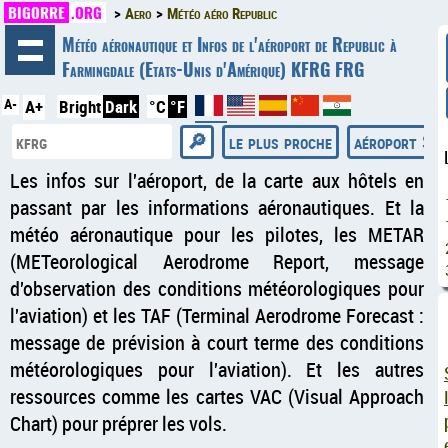
BIGORRE
.ORG
Aero
Météo aéro Republic
◄
Météo aéronautique et Infos de l'aéroport de Republic à
Farmingdale (Etats-Unis d'Amérique) KFRG FRG
A-
A+
Bright
Dark
°C
°F
le plus proche
aéroport Sy
Les infos sur l'aéroport, de la carte aux hôtels en
passant par les informations aéronautiques. Et la
météo aéronautique pour les pilotes, les METAR
(METeorological Aerodrome Report, message
d'observation des conditions météorologiques pour
l'aviation) et les TAF (Terminal Aerodrome Forecast :
message de prévision à court terme des conditions
météorologiques pour l'aviation). Et les autres
ressources comme les cartes VAC (Visual Approach
Chart) pour préprer les vols.