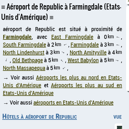
Aéroport de Republic à Farmingdale (Etats-
Unis d'Amérique)
aéroport de Republic est situé à proximité de
Farmingdale
, avec
East Farmingdale
à 0
km
,
↑
South Farmingdale
à 2
km
,
Farmingdale
à 3
km
,
↑
↑
North Lindenhurst
à 3
km
,
North Amityville
à 4
km
↑
,
Old Bethpage
à 5
km
,
West Babylon
à 5
km
,
↑
↑
↑
North Massapequa
à 5
km
,
↑
→ Voir aussi
Aéroports les plus au nord en Etats-
Unis d'Amérique
et
Aéroports les plus au sud en
Etats-Unis d'Amérique
→ Voir aussi
aéroports en Etats-Unis d'Amérique
Hôtels à aéroport de Republic
vue aé