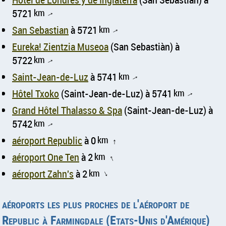
5721
km
↑
San Sebastian
à 5721
km
↑
Eureka! Zientzia Museoa
(San Sebastiàn) à
5722
km
↑
Saint-Jean-de-Luz
à 5741
km
↑
Hôtel Txoko
(Saint-Jean-de-Luz) à 5741
km
↑
Grand Hôtel Thalasso & Spa
(Saint-Jean-de-Luz) à
5742
km
↑
aéroport Republic
à 0
km
↑
aéroport One Ten
à 2
km
↑
aéroport Zahn's
à 2
km
↑
aéroports les plus proches de l'aéroport de
Republic à Farmingdale (Etats-Unis d'Amérique)