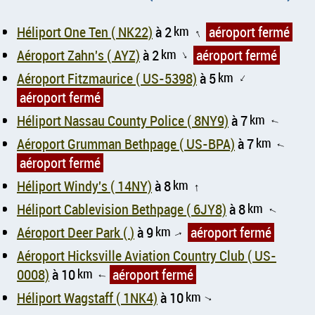
Héliport One Ten ( NK22)
à 2
km
aéroport fermé
↑
Aéroport Zahn's ( AYZ)
à 2
km
aéroport fermé
↑
Aéroport Fitzmaurice ( US-5398)
à 5
km
↑
aéroport fermé
Héliport Nassau County Police ( 8NY9)
à 7
km
↑
Aéroport Grumman Bethpage ( US-BPA)
à 7
km
↑
aéroport fermé
Héliport Windy's ( 14NY)
à 8
km
↑
Héliport Cablevision Bethpage ( 6JY8)
à 8
km
↑
Aéroport Deer Park ( )
à 9
km
aéroport fermé
↑
Aéroport Hicksville Aviation Country Club ( US-
0008)
à 10
km
aéroport fermé
↑
Héliport Wagstaff ( 1NK4)
à 10
km
↑