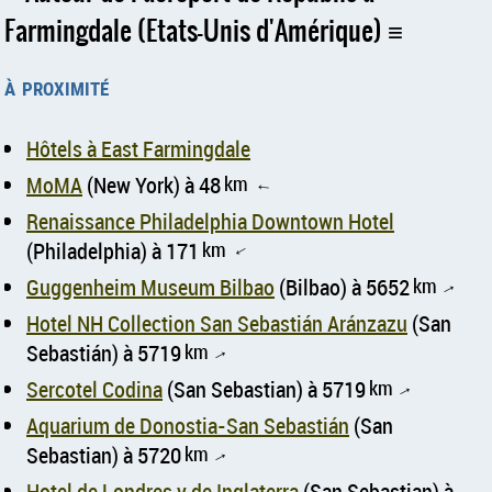
Farmingdale (Etats-Unis d'Amérique)
à proximité
Hôtels à East Farmingdale
MoMA
(New York) à 48
km
↑
Renaissance Philadelphia Downtown Hotel
(Philadelphia) à 171
km
↑
Guggenheim Museum Bilbao
(Bilbao) à 5652
km
↑
Hotel NH Collection San Sebastián Aránzazu
(San
Sebastián) à 5719
km
↑
Sercotel Codina
(San Sebastian) à 5719
km
↑
Aquarium de Donostia-San Sebastián
(San
Sebastian) à 5720
km
↑
Hotel de Londres y de Inglaterra
(San Sebastian) à