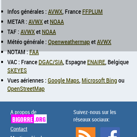
Infos générales :
AVWX
, France
FFPLUM
METAR :
AVWX
et
NOAA
TAF :
AVWX
et
NOAA
Météo générale :
Openweathermap
et
AVWX
NOTAM :
FAA
VAC : France
DGAC/SIA
, Espagne
ENAIRE
, Belgique
SKEYES
Vues aériennes :
Google Maps
,
Microsoft Bing
ou
OpenStreetMap
A propos de
Suivez-nous sur les
BIGORRE
.ORG
réseaux sociaux:
Contact