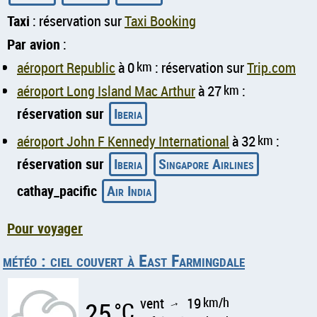
Taxi
: réservation sur
Taxi Booking
Par avion
:
aéroport Republic
à 0
km
: réservation sur
Trip.com
aéroport Long Island Mac Arthur
à 27
km
:
réservation sur
Iberia
aéroport John F Kennedy International
à 32
km
:
réservation sur
Iberia
Singapore Airlines
cathay_pacific
Air India
Pour voyager
météo : ciel couvert à East Farmingdale
vent
19
km/h
25
°C
↑