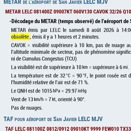
METAR de l'aéroport de San Javier LELC MJV
METAR LELC 081400Z 09007KT 060V130 CAVOK 32/26 Q1
Décodage du METAR (temps observé) de l'aéroport de
METAR émis par LELC le samedi 8 août 2026 à 14:
obsolète
, émis il y a 1 heures et 2 minutes.
CAVOK = visibilité supérieure à 10 km, pas de nuage 
l’altitude minimale de secteur, pas de phénomène signif
ni de Cumulus Congestus (TCU)
La visibilité est de supérieure à 10
km
= supérieure à 6
mi
.
La température est de 32
°C
= 90
°F
, le point rosée est 
l'humidité relative de l'air est de 71 %.
Le QNH est de 1015
hPa
= 29.97
inHg
Vent de 13
km/h
= 7
kt
, orienté à 90°.
Pas de nuages.
TAF pour aéroport de San Javier LELC MJV
TAF LELC 081100Z 0812/0912 09010KT 9999 FEW010 TX3