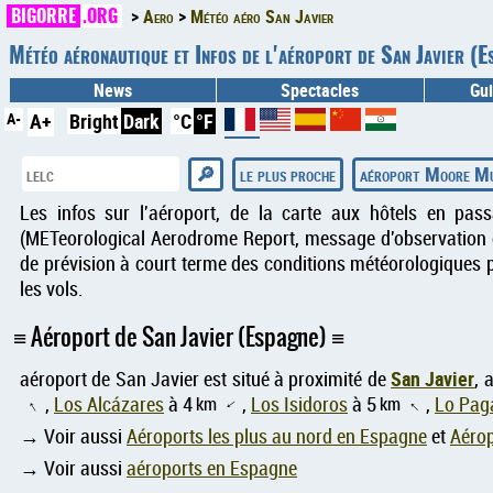
BIGORRE
.ORG
Aero
Météo aéro San Javier
Météo aéronautique et Infos de l'aéroport de San Javier 
News
Spectacles
Gui
A-
A+
Bright
Dark
°C
°F
le plus proche
aéroport Moore M
Les infos sur l'aéroport, de la carte aux hôtels en pas
(METeorological Aerodrome Report, message d'observation d
de prévision à court terme des conditions météorologiques p
les vols.
Aéroport de San Javier (Espagne)
San Javier
aéroport de San Javier est situé à proximité de
, 
,
Los Alcázares
à 4
km
,
Los Isidoros
à 5
km
,
Lo Pag
↑
↑
↑
→ Voir aussi
Aéroports les plus au nord en Espagne
et
Aérop
→ Voir aussi
aéroports en Espagne