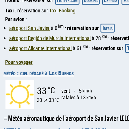
Hôtels
Hotels.com
Booking
Expedia
Ab
: réservation sur
Taxi
: réservation sur
Taxi Booking
Par avion
:
km
réservation sur
Iberia
aéroport San Javier
à 0
:
km
réservat
aéroport Región de Murcia International
à 28
:
km
réservation sur
T
aéroport Alicante International
à 61
:
Pour voyager
météo : ciel dégagé à Los Buenos
33
°C
vent
5
km/h
↑
rafales à 13
km/h
30 ↗ 33
°C
Météo aéronautique de l'aéroport de San Javier LEL