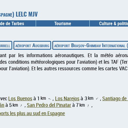
(Espagne) LELC MJV
de de Tarbes
Tourisme
Culture & polit
urrell
aéroport Augsburg
aéroport Brașov-Ghimbav International 
sant par les informations aéronautiques. Et la météo aéron
es conditions météorologiques pour l'aviation) et les TAF (T
our l'aviation). Et les autres ressources comme les cartes VAC
km
km
avec
Los Buenos
à 1
,
Los Narejos
à 3
,
Santiago de 
↑
↑
án
à 5
km
,
San Pedro del Pinatar
à 7
km
,
↑
↑
orts les plus au sud en Espagne