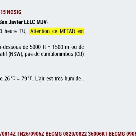
015 NOSIG
 San Javier LELC MJV
00 heure TU,
Attention ce METAR est
au-dessous de 5000 ft = 1500 m ou de
icatif (NSW), pas de cumulonimbus (CB)
de 26
°C
= 79
°F
. L'air est très humide :
3/0814Z TN26/0906Z BECMG 0820/0822 36006KT BECMG 090