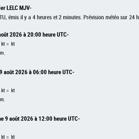
vier LELC MJV
, émis il y a 4 heures et 2 minutes. Prévision météo sur 24 he
août 2026 à 20:00 heure UTC
à
kt
=
kt
sm
.
 9 août 2026 à 06:00 heure UTC
à
kt
=
kt
sm
.
he 9 août 2026 à 12:00 heure UTC
à
kt
=
kt