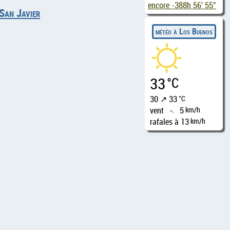
encore
-388h 56' 54"
San Javier
météo à Los Buenos
33
°C
30 ↗ 33
°C
vent
5
km/h
↑
rafales à 13
km/h