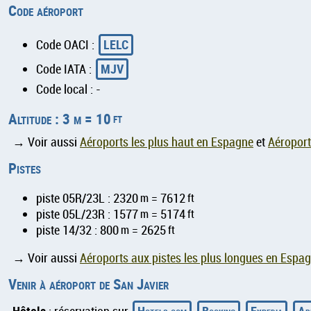
Code aéroport
LELC
Code OACI :
MJV
Code IATA :
Code local : -
Altitude : 3 m = 10
ft
→ Voir aussi
Aéroports les plus haut en Espagne
et
Aéroport
Pistes
piste 05R/23L : 2320
m
= 7612
ft
piste 05L/23R : 1577
m
= 5174
ft
piste 14/32 : 800
m
= 2625
ft
→ Voir aussi
Aéroports aux pistes les plus longues en Espa
Venir à aéroport de San Javier