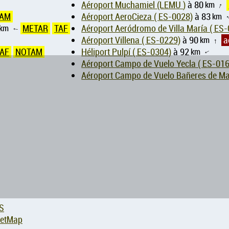
Aéroport Muchamiel (LEMU )
à 80
km
↑
AM
Aéroport AeroCieza ( ES-0028)
à 83
km
km
METAR
TAF
Aéroport Aeródromo
↑
Aéroport Villena ( ES-0229)
à 90
km
a
↑
AF
NOTAM
Héliport Pulpí ( ES-0304)
à 92
km
↑
Aéroport Campo de Vuelo Yecla 
S
eetMap