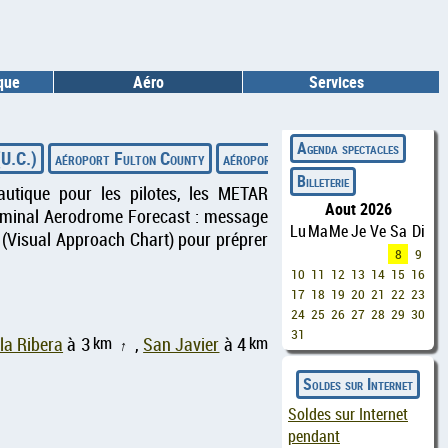
ique
Aéro
Services
◄
Agenda spectacles
(U.C.)
aéroport Fulton County
aéroport Cotulla-La Salle County
Billeterie
autique pour les pilotes, les METAR
Aout 2026
erminal Aerodrome Forecast : message
Lu
Ma
Me
Je
Ve
Sa
Di
 (Visual Approach Chart) pour préprer
8
9
10
11
12
13
14
15
16
17
18
19
20
21
22
23
24
25
26
27
28
29
30
31
km
km
la Ribera
à 3
,
San Javier
à 4
↑
Soldes sur Internet
Soldes sur Internet
pendant