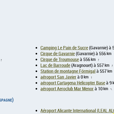
Camping Le Pain de Sucre
(Gavarnie) à 
Cirque de Gavarnie
(Gavarnie) à 556
km
Cirque de Troumouse
à 556
km
↑
↑
Lac de Barroude
(Aragnouet) à 557
km
↑
Station de montagne Fórmigal
à 557
km
aéroport San Javier
à 0
km
↑
aéroport Cartagena Helicopter Base
à 9
aéroport Aeroclub Mar Menor
à 10
km
↑
Espagne)
Aéroport Alicante International (LEAL AL