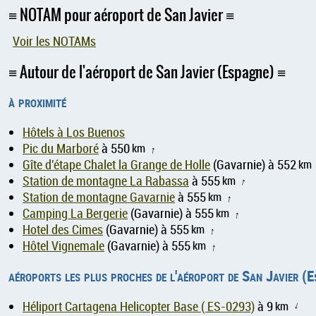
NOTAM pour aéroport de San Javier
Voir les NOTAMs
Autour de l'aéroport de San Javier (Espagne)
à proximité
Hôtels à Los Buenos
Pic du Marboré
à 550
km
↑
Gîte d'étape Chalet la Grange de Holle
(Gavarnie) à 552
km
Station de montagne La Rabassa
à 555
km
↑
Station de montagne Gavarnie
à 555
km
↑
Camping La Bergerie
(Gavarnie) à 555
km
↑
Hotel des Cimes
(Gavarnie) à 555
km
↑
Hôtel Vignemale
(Gavarnie) à 555
km
↑
aéroports les plus proches de l'aéroport de San Javier (
Héliport Cartagena Helicopter Base ( ES-0293)
à 9
km
↑