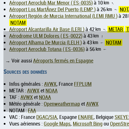
Aéroport Aeroclub Mar Menor ( ES-0035)
à 10
km
↑
Aéroport Los MartÃ­nez Del Puerto (LEMP )
à 26
km
NOT
↑
Aéroport Región de Murcia International (LEMI RMU )
à 28
NOTAM
Aéroport Alcantarilla Air Base (LERI )
à 42
km
METAR
T
↑
Aérodrome ULM Dolores ( ES-0022)
à 43
km
↑
Aéroport Alhama De Murcia (LELH )
à 43
km
NOTAM
↑
Aéroport Aeroclub Totana ( ES-0036)
à 56
km
↑
→ Voir aussi
Aéroports fermés en Espagne
Sources des données
Infos générales :
AVWX
, France
FFPLUM
METAR :
AVWX
et
NOAA
TAF :
AVWX
et
NOAA
Météo générale :
Openweathermap
et
AVWX
NOTAM :
FAA
VAC : France
DGAC/SIA
, Espagne
ENAIRE
, Belgique
SKEYE
Vues aériennes :
Google Maps
,
Microsoft Bing
ou
OpenStr