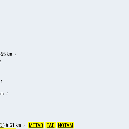
555
km
↑
↑
↑
km
↑
C )
à 61
km
METAR
TAF
NOTAM
↑