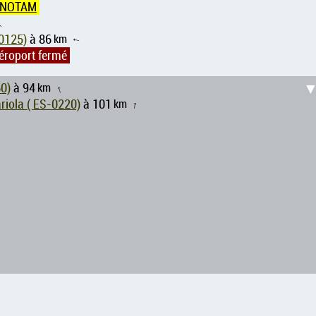
NOTAM
↑
 de Villa María ( ES-0125)
à 86
km
↑
éroport fermé
( ES-0160)
à 94
km
↑
Aéroport Campo de Vuelo Bañeres de Mariola ( ES-0220)
à 101
km
↑