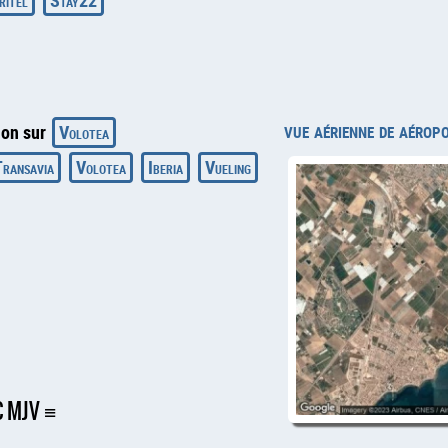
ritel
Stay22
vue aérienne de aérop
ion sur
Volotea
ransavia
Volotea
Iberia
Vueling
C MJV