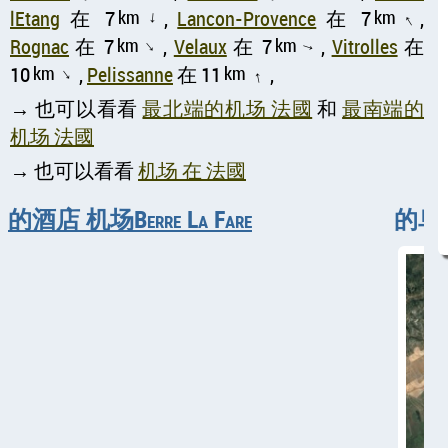
lEtang
在 7
km
,
Lancon-Provence
在 7
km
,
↑
↑
Rognac
在 7
km
,
Velaux
在 7
km
,
Vitrolles
在
↑
↑
10
km
,
Pelissanne
在 11
km
,
↑
↑
→ 也可以看看
最北端的机场 法國
和
最南端的
机场 法國
→ 也可以看看
机场 在 法國
的酒店 机场Berre La Fare
的鸟瞰图