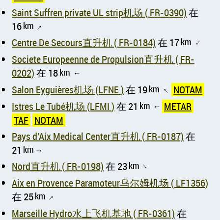
Saint Suffren private UL strip机场 ( FR-0390)
在
16
km
↑
Centre De Secours直升机 ( FR-0184)
在 17
km
↑
Societe Europeenne de Propulsion直升机 ( FR-
0202)
在 18
km
↑
Salon Eyguières机场 (LFNE )
在 19
km
NOTAM
↑
Istres Le Tubé机场 (LFMI )
在 21
km
METAR
↑
TAF
NOTAM
Pays d'Aix Medical Center直升机 ( FR-0187)
在
21
km
↑
Nord直升机 ( FR-0198)
在 23
km
↑
Aix en Provence Paramoteur乌尔姆机场 ( LF1356)
在 25
km
↑
Marseille Hydro水上飞机基地 ( FR-0361)
在