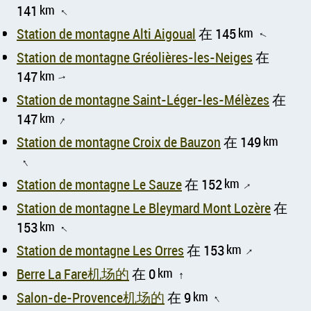
141
km
↑
Station de montagne Alti Aigoual
在 145
km
↑
Station de montagne Gréolières-les-Neiges
在
147
km
↑
Station de montagne Saint-Léger-les-Mélèzes
在
147
km
↑
Station de montagne Croix de Bauzon
在 149
km
↑
Station de montagne Le Sauze
在 152
km
↑
Station de montagne Le Bleymard Mont Lozère
在
153
km
↑
Station de montagne Les Orres
在 153
km
↑
Berre La Fare机场的
在 0
km
↑
Salon-de-Provence机场的
在 9
km
↑