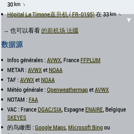
30
km
↑
Hôpital La Timone直升机 ( FR-0195)
在 33
km
↑
▼
→ 也可以看看
的前机场 法國
数据源
Infos générales :
AVWX
, France
FFPLUM
METAR :
AVWX
et
NOAA
TAF :
AVWX
et
NOAA
Météo générale :
Openweathermap
et
AVWX
NOTAM :
FAA
VAC : France
DGAC/SIA
, Espagne
ENAIRE
, Belgique
SKEYES
的鸟瞰图 :
Google Maps
,
Microsoft Bing
ou