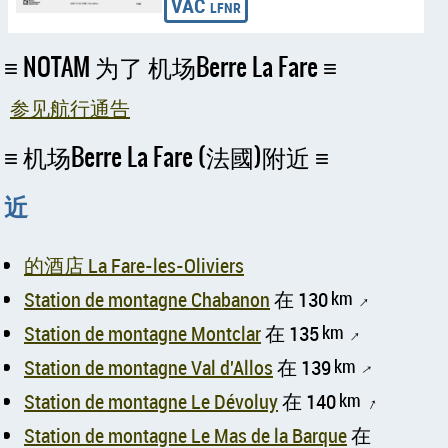
NOTAM 为了 机场Berre La Fare
参见航行通告
机场Berre La Fare (法國)附近
近
的酒店 La Fare-les-Oliviers
Station de montagne Chabanon
在 130
km
↑
Station de montagne Montclar
在 135
km
↑
Station de montagne Val d'Allos
在 139
km
↑
Station de montagne Le Dévoluy
在 140
km
↑
Station de montagne Le Mas de la Barque
在