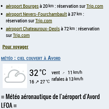
aéroport Bourges
à 20
km
: réservation sur
Trip.com
aéroport Nevers-Fourchambault
à 37
km
:
réservation sur
Trip.com
aéroport Chateauroux-Deols
à 72
km
: réservation
sur
Trip.com
Pour voyager
météo : ciel couvert à Avord
32
°C
vent
11
km/h
↑
rafales à 13
km/h
16 ↗ 27
°C
Météo aéronautique de l'aéroport d'Avord
LFOA