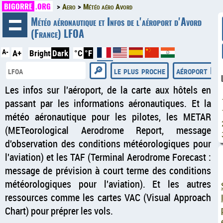
BIGORRE
.ORG
Aero
Météo aéro Avord
◄
Météo aéronautique et Infos de l'aéroport d'Avord
(France) LFOA
A-
A+
Bright
Dark
°C
°F
le plus proche
aéroport Bra
Les infos sur l'aéroport, de la carte aux hôtels en
passant par les informations aéronautiques. Et la
météo aéronautique pour les pilotes, les METAR
(METeorological Aerodrome Report, message
d'observation des conditions météorologiques pour
l'aviation) et les TAF (Terminal Aerodrome Forecast :
message de prévision à court terme des conditions
météorologiques pour l'aviation). Et les autres
ressources comme les cartes VAC (Visual Approach
Chart) pour préprer les vols.