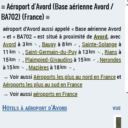
Aéroport d'Avord (Base aérienne Avord /
BA702) (France)
aéroport d'Avord aussi appelé
Base aérienne Avord
et
BA702
est situé à proximité de
Avord
, avec
Avord
à 3
km
,
Baugy
à 8
km
,
Sainte-Solange
à
↑
↑
11
km
,
Saint-Germain-du-Puy
à 13
km
,
Rians
à
↑
↑
15
km
,
Plaimpied-Givaudins
à 15
km
,
Nerondes
↑
↑
à 15
km
,
Mazières
à 18
km
,
↑
↑
→ Voir aussi
Aéroports les plus au nord en France
et
Aéroports les plus au sud en France
→ Voir aussi
aéroports en France
Hôtels à aéroport d'Avord
vue aé