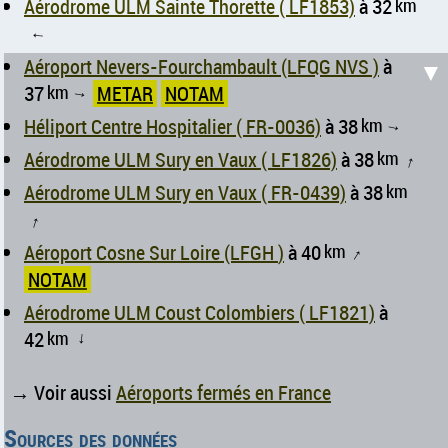
Aérodrome ULM Sainte Thorette ( LF1853)
à 32
km
↑
Aéroport Nevers-Fourchambault (LFQG NVS )
à
▼
37
km
METAR
NOTAM
↑
Héliport Centre Hospitalier ( FR-0036)
à 38
km
↑
Aérodrome ULM Sury en Vaux ( LF1826)
à 38
km
↑
Aérodrome ULM Sury en Vaux ( FR-0439)
à 38
km
↑
Aéroport Cosne Sur Loire (LFGH )
à 40
km
↑
NOTAM
Aérodrome ULM Coust Colombiers ( LF1821)
à
42
km
↑
→ Voir aussi
Aéroports fermés en France
Sources des données