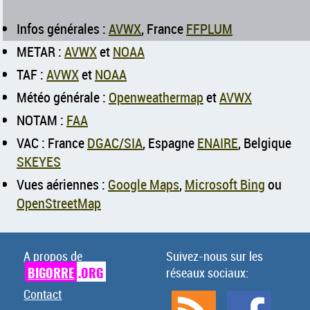
Infos générales :
AVWX
, France
FFPLUM
METAR :
AVWX
et
NOAA
TAF :
AVWX
et
NOAA
Météo générale :
Openweathermap
et
AVWX
NOTAM :
FAA
VAC : France
DGAC/SIA
, Espagne
ENAIRE
, Belgique
SKEYES
Vues aériennes :
Google Maps
,
Microsoft Bing
ou
OpenStreetMap
A propos de
Suivez-nous sur les
BIGORRE
.ORG
réseaux sociaux:
Contact