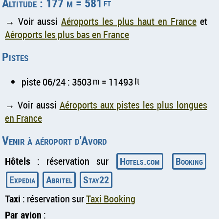
Altitude : 177 m = 581
ft
→ Voir aussi
Aéroports les plus haut en France
et
Aéroports les plus bas en France
Pistes
piste 06/24 : 3503
m
= 11493
ft
→ Voir aussi
Aéroports aux pistes les plus longues
en France
Venir à aéroport d'Avord
Hôtels
: réservation sur
Hotels.com
Booking
Expedia
Abritel
Stay22
Taxi
: réservation sur
Taxi Booking
Par avion
: