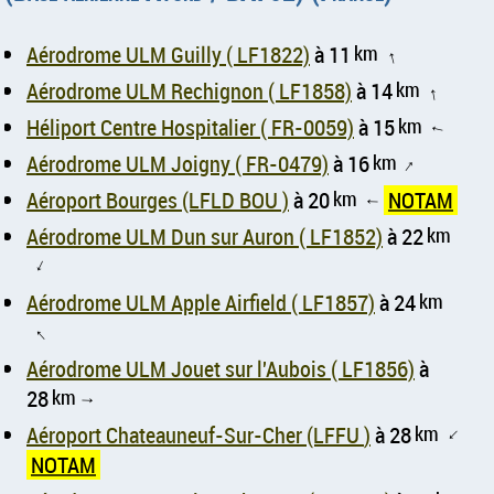
Aérodrome ULM Guilly ( LF1822)
à 11
km
↑
Aérodrome ULM Rechignon ( LF1858)
à 14
km
↑
Héliport Centre Hospitalier ( FR-0059)
à 15
km
↑
Aérodrome ULM Joigny ( FR-0479)
à 16
km
↑
Aéroport Bourges (LFLD BOU )
à 20
km
NOTAM
↑
Aérodrome ULM Dun sur Auron ( LF1852)
à 22
km
↑
Aérodrome ULM Apple Airfield ( LF1857)
à 24
km
↑
Aérodrome ULM Jouet sur l'Aubois ( LF1856)
à
28
km
↑
Aéroport Chateauneuf-Sur-Cher (LFFU )
à 28
km
↑
NOTAM