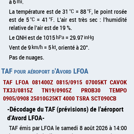
à 6
mi
.
La température est de 31
°C
= 88
°F
, le point rosée
est de 5
°C
= 41
°F
. L'air est très sec : l'humidité
relative de l'air est de 19 %.
Le QNH est de 1015
hPa
= 29.97
inHg
Vent de 9
km/h
= 5
kt
, orienté à 20°.
Pas de nuages.
TAF pour aéroport d'Avord LFOA
TAF LFOA 081400Z 0815/0915 07005KT CAVOK
TX33/0815Z TN19/0905Z PROB30 TEMPO
0905/0908 25010G25KT 4000 TSRA SCT090CB
Décodage du TAF (prévisions) de l'aéroport
d'Avord LFOA
TAF émis par LFOA le samedi 8 août 2026 à 14:00