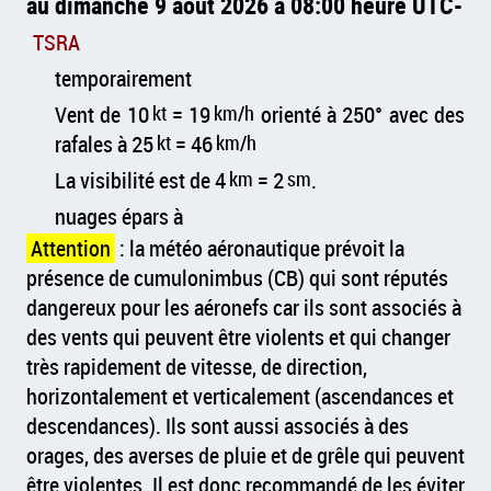
au dimanche 9 août 2026 à 08:00 heure UTC
TSRA
temporairement
Vent de 10
kt
= 19
km/h
orienté à 250° avec des
rafales à 25
kt
= 46
km/h
La visibilité est de 4
km
= 2
sm
.
nuages épars à
Attention
: la météo aéronautique prévoit la
présence de cumulonimbus (CB) qui sont réputés
dangereux pour les aéronefs car ils sont associés à
des vents qui peuvent être violents et qui changer
très rapidement de vitesse, de direction,
horizontalement et verticalement (ascendances et
descendances). Ils sont aussi associés à des
orages, des averses de pluie et de grêle qui peuvent
être violentes. Il est donc recommandé de les éviter