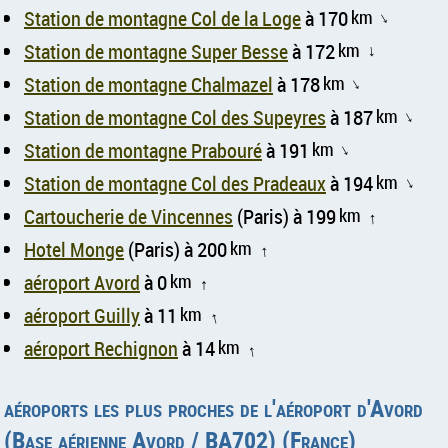
Station de montagne Col de la Loge
à 170
km
↑
Station de montagne Super Besse
à 172
km
↑
Station de montagne Chalmazel
à 178
km
↑
Station de montagne Col des Supeyres
à 187
km
↑
Station de montagne Prabouré
à 191
km
↑
Station de montagne Col des Pradeaux
à 194
km
↑
Cartoucherie de Vincennes
(Paris) à 199
km
↑
Hotel Monge
(Paris) à 200
km
↑
aéroport Avord
à 0
km
↑
aéroport Guilly
à 11
km
↑
aéroport Rechignon
à 14
km
↑
aéroports les plus proches de l'aéroport d'Avord
(Base aérienne Avord / BA702) (France)