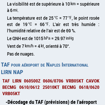
La visibilité est de supérieure à 10
km
= supérieure
à 6
mi
.
La température est de 25
°C
= 77
°F
, le point rosée
est de 19
°C
= 66
°F
. L'air est très humide :
l'humidité relative de l'air est de 69 %.
Le QNH est de 1015
hPa
= 29.97
inHg
Vent de 7
km/h
= 4
kt
, orienté à 70°.
Pas de nuages.
TAF pour aéroport de Naples International
LIRN NAP
TAF LIRN 060500Z 0606/0706 VRB05KT CAVOK
BECMG 0610/0612 25010KT BECMG 0618/0620
VRB05KT
Décodage du TAF (prévisions) de l'aéroport