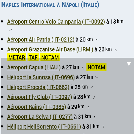
Naples International à Nápoli (Italie)
Aéroport Centro Volo Campania ( IT-0092)
à 13
km
↑
Aéroport Air Patria ( IT-0212)
à 20
km
↑
Aéroport Grazzanise Air Base (LIRM )
à 26
km
↑
METAR
TAF
NOTAM
▼
Aéroport Capua (LIAU )
à 27
km
NOTAM
↑
Héliport la Sunrisa ( IT-0696)
à 27
km
↑
Héliport Procida ( IT-0662)
à 28
km
↑
Aéroport ​​Fly Club ( IT-0097)
à 28
km
↑
Aéroport Rains ( IT-0385)
à 29
km
↑
Aéroport La Selva ( IT-0277)
à 31
km
↑
Héliport HeliSorrento ( IT-0661)
à 31
km
↑