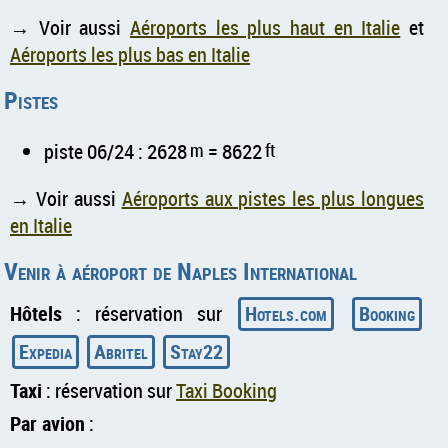
→ Voir aussi
Aéroports les plus haut en Italie
et
Aéroports les plus bas en Italie
Pistes
piste 06/24 : 2628
m
= 8622
ft
→ Voir aussi
Aéroports aux pistes les plus longues
en Italie
Venir à aéroport de Naples International
Hôtels
: réservation sur
Hotels.com
Booking
Expedia
Abritel
Stay22
Taxi
: réservation sur
Taxi Booking
Par avion
: