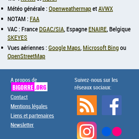
Météo générale :
Openweathermap
et
AVWX
NOTAM :
FAA
VAC : France
DGAC/SIA
, Espagne
ENAIRE
, Belgique
SKEYES
Vues aériennes :
Google Maps
,
Microsoft Bing
ou
OpenStreetMap
A propos de
Suivez-nous sur les
BIGORRE
.ORG
réseaux sociaux:
Contact
Mentions légales
Liens et partenaires
Newsletter