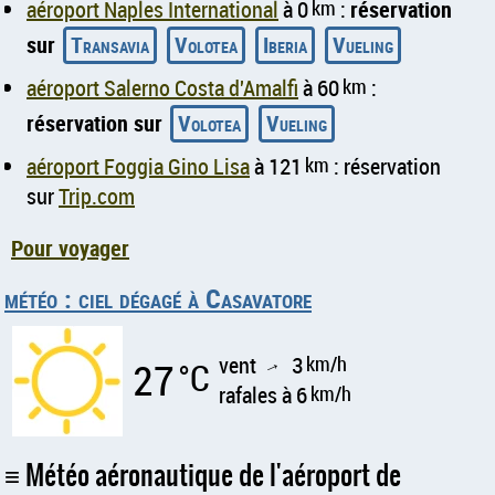
aéroport Naples International
à 0
km
:
réservation
sur
Transavia
Volotea
Iberia
Vueling
aéroport Salerno Costa d'Amalfi
à 60
km
:
réservation sur
Volotea
Vueling
aéroport Foggia Gino Lisa
à 121
km
: réservation
sur
Trip.com
Pour voyager
météo : ciel dégagé à Casavatore
vent
3
km/h
27
°C
↑
rafales à 6
km/h
Météo aéronautique de l'aéroport de