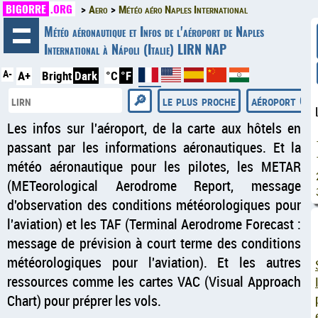
BIGORRE
.ORG
Aero
Météo aéro Naples International
◄
Météo aéronautique et Infos de l'aéroport de Naples
International à Nápoli (Italie) LIRN NAP
A-
A+
Bright
Dark
°C
°F
le plus proche
aéroport Çuk
Les infos sur l'aéroport, de la carte aux hôtels en
passant par les informations aéronautiques. Et la
météo aéronautique pour les pilotes, les METAR
(METeorological Aerodrome Report, message
d'observation des conditions météorologiques pour
l'aviation) et les TAF (Terminal Aerodrome Forecast :
message de prévision à court terme des conditions
météorologiques pour l'aviation). Et les autres
ressources comme les cartes VAC (Visual Approach
Chart) pour préprer les vols.