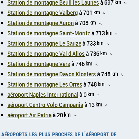
Station de montagne Beuil les Launes
à 697
km
↑
Station de montagne Valberg
à 701
km
↑
Station de montagne Auron
à 708
km
↑
Station de montagne Saint-Moritz
à 713
km
↑
Station de montagne Le Sauze
à 733
km
↑
Station de montagne Val d'Allos
à 736
km
↑
Station de montagne Vars
à 746
km
↑
Station de montagne Davos Klosters
à 748
km
↑
Station de montagne Les Orres
à 748
km
↑
aéroport Naples International
à 0
km
↑
aéroport Centro Volo Campania
à 13
km
↑
aéroport Air Patria
à 20
km
↑
aéroports les plus proches de l'aéroport de