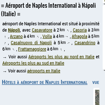
Aéroport de Naples International à Nápoli
(Italie)
aéroport de Naples International est situé à proximité
de
Nápoli
, avec
Casavatore
à 2
km
,
Casoria
à 3
km
↑
,
Arzano
à 4
km
,
Volla
à 4
km
,
Afragola
à 5
km
↑
↑
↑
,
Casalnuovo di Napoli
à 5
km
,
Casandrino
à
↑
↑
6
km
,
Frattamaggiore
à 6
km
,
↑
↑
→ Voir aussi
Aéroports les plus au nord en Italie
et
Aéroports les plus au sud en Italie
→ Voir aussi
aéroports en Italie
Hôtels à aéroport de Naples International
vue aé