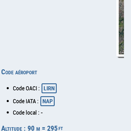
Code aéroport
Code OACI :
LIRN
Code IATA :
NAP
Code local : -
Altitude : 90 m = 295
ft