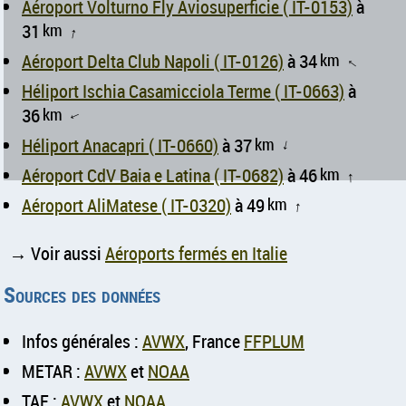
Aéroport Volturno Fly Aviosuperficie ( IT-0153)
à
31
km
↑
Aéroport Delta Club Napoli ( IT-0126)
à 34
km
↑
Héliport Ischia Casamicciola Terme ( IT-0663)
à
36
km
↑
Héliport Anacapri ( IT-0660)
à 37
km
↑
Aéroport CdV Baia e Latina ( IT-0682)
à 46
km
↑
Aéroport AliMatese ( IT-0320)
à 49
km
↑
→ Voir aussi
Aéroports fermés en Italie
Sources des données
Infos générales :
AVWX
, France
FFPLUM
METAR :
AVWX
et
NOAA
TAF :
AVWX
et
NOAA