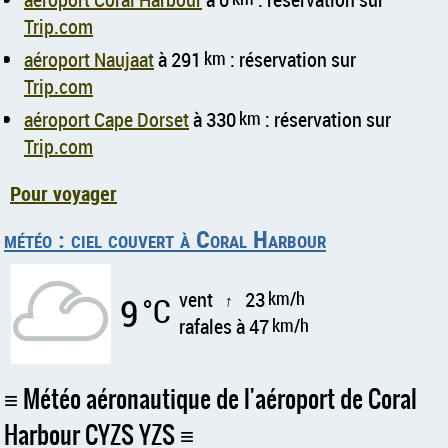
Trip.com
aéroport Naujaat
à 291
km
: réservation sur
Trip.com
aéroport Cape Dorset
à 330
km
: réservation sur
Trip.com
Pour voyager
météo : ciel couvert à Coral Harbour
vent
23
km/h
9
°C
↑
rafales à 47
km/h
Météo aéronautique de l'aéroport de Coral
Harbour CYZS YZS