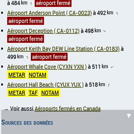
à 484
km
aéroport fermé
↑
Aéroport Anderson Point ( CA-0023)
à 492
km
↑
aéroport fermé
Aéroport Deception ( CA-0112)
à 498
km
↑
aéroport fermé
Aéroport Keith Bay DEW Line Station ( CA-0183)
à
499
km
aéroport fermé
↑
Aéroport Whale Cove (CYXN YXN )
à 511
km
↑
METAR
NOTAM
Aéroport Hall Beach (CYUX YUX )
à 518
km
↑
METAR
TAF
NOTAM
→ Voir aussi
Aéroports fermés en Canada
▼
Sources des données