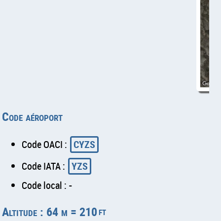
Code aéroport
Code OACI :
CYZS
Code IATA :
YZS
Code local : -
Altitude : 64 m = 210
ft