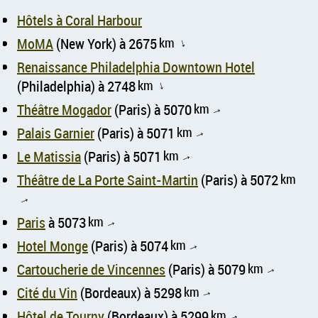
Hôtels à Coral Harbour
MoMA
(New York) à 2675
km
↑
Renaissance Philadelphia Downtown Hotel
(Philadelphia) à 2748
km
↑
Théâtre Mogador
(Paris) à 5070
km
↑
Palais Garnier
(Paris) à 5071
km
↑
Le Matissia
(Paris) à 5071
km
↑
Théâtre de La Porte Saint-Martin
(Paris) à 5072
km
↑
Paris
à 5073
km
↑
Hotel Monge
(Paris) à 5074
km
↑
Cartoucherie de Vincennes
(Paris) à 5079
km
↑
Cité du Vin
(Bordeaux) à 5298
km
↑
Hôtel de Tourny
(Bordeaux) à 5299
km
↑