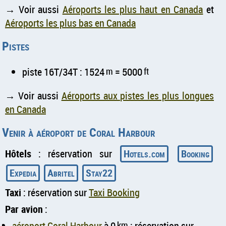
→ Voir aussi
Aéroports les plus haut en Canada
et
Aéroports les plus bas en Canada
Pistes
piste 16T/34T : 1524
m
= 5000
ft
→ Voir aussi
Aéroports aux pistes les plus longues
en Canada
Venir à aéroport de Coral Harbour
Hôtels
: réservation sur
Hotels.com
Booking
Expedia
Abritel
Stay22
Taxi
: réservation sur
Taxi Booking
Par avion
:
aéroport Coral Harbour
à 0
km
: réservation sur