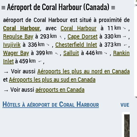
Aéroport de Coral Harbour (Canada)
aéroport de Coral Harbour est situé à proximité de
Coral Harbour
, avec
Coral Harbour
à 11
km
,
↑
Repulse Bay
à 293
km
,
Cape Dorset
à 330
km
,
↑
↑
Ivujivik
à 336
km
,
Chesterfield Inlet
à 373
km
,
↑
↑
Wager Bay
à 399
km
,
Salluit
à 446
km
,
Rankin
↑
↑
Inlet
à 459
km
,
↑
→ Voir aussi
Aéroports les plus au nord en Canada
et
Aéroports les plus au sud en Canada
→ Voir aussi
aéroports en Canada
Hôtels à aéroport de Coral Harbour
vue aé