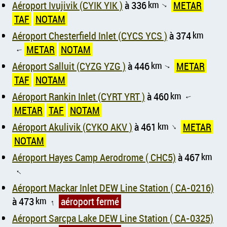
Aéroport Ivujivik (CYIK YIK )
à 336
km
METAR
↑
TAF
NOTAM
Aéroport Chesterfield Inlet (CYCS YCS )
à 374
km
METAR
NOTAM
↑
Aéroport Salluit (CYZG YZG )
à 446
km
METAR
↑
TAF
NOTAM
Aéroport Rankin Inlet (CYRT YRT )
à 460
km
↑
METAR
TAF
NOTAM
Aéroport Akulivik (CYKO AKV )
à 461
km
METAR
↑
NOTAM
Aéroport Hayes Camp Aerodrome ( CHC5)
à 467
km
↑
Aéroport Mackar Inlet DEW Line Station ( CA-0216)
à 473
km
aéroport fermé
↑
Aéroport Sarcpa Lake DEW Line Station ( CA-0325)