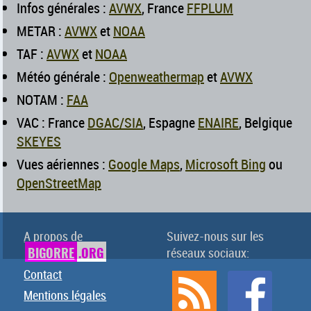
Infos générales :
AVWX
, France
FFPLUM
METAR :
AVWX
et
NOAA
TAF :
AVWX
et
NOAA
Météo générale :
Openweathermap
et
AVWX
NOTAM :
FAA
VAC : France
DGAC/SIA
, Espagne
ENAIRE
, Belgique
SKEYES
Vues aériennes :
Google Maps
,
Microsoft Bing
ou
OpenStreetMap
A propos de
Suivez-nous sur les
BIGORRE
.ORG
réseaux sociaux:
Contact
Mentions légales