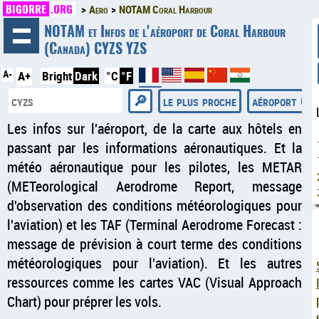
BIGORRE
.ORG
Aero
NOTAM Coral Harbour
◄
NOTAM et Infos de l'aéroport de Coral Harbour
(Canada) CYZS YZS
A-
A+
Bright
Dark
°C
°F
le plus proche
aéroport Ge
Les infos sur l'aéroport, de la carte aux hôtels en
passant par les informations aéronautiques. Et la
météo aéronautique pour les pilotes, les METAR
(METeorological Aerodrome Report, message
d'observation des conditions météorologiques pour
l'aviation) et les TAF (Terminal Aerodrome Forecast :
message de prévision à court terme des conditions
météorologiques pour l'aviation). Et les autres
ressources comme les cartes VAC (Visual Approach
Chart) pour préprer les vols.