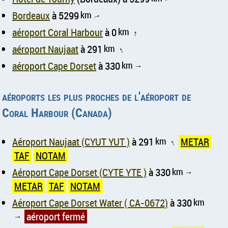
Bordeaux
à 5299
km
↑
aéroport Coral Harbour
à 0
km
↑
aéroport Naujaat
à 291
km
↑
aéroport Cape Dorset
à 330
km
↑
aéroports les plus proches de l'aéroport de
Coral Harbour (Canada)
Aéroport Naujaat (CYUT YUT )
à 291
km
METAR
↑
TAF
NOTAM
Aéroport Cape Dorset (CYTE YTE )
à 330
km
↑
METAR
TAF
NOTAM
Aéroport Cape Dorset Water ( CA-0672)
à 330
km
aéroport fermé
↑