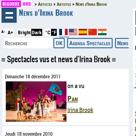
BIGORRE
.ORG
Artistes
Artistes
News d'Irina Brook
◄
News d'Irina Brook
A-
A+
Bright
Dark
°C
°F
Agenda Spectacles
News
Spectacles vus et news d'Irina Brook
Dimanche 18 décembre 2011
on a vu
Pan
Irina Brook
Jeudi 18 novembre 2010