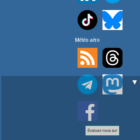
Météo aéro
▼