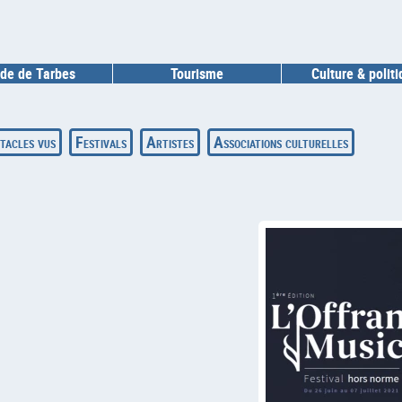
de de Tarbes
Tourisme
Culture & polit
tacles vus
Festivals
Artistes
Associations culturelles