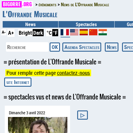
BIGORRE
.ORG
événements
News de L'Offrande Musicale
L'Offrande Musicale
News
Spectacles
Gui
A-
A+
Bright
Dark
°C
°F
Agenda Spectacles
News
Spec
présentation de L'Offrande Musicale
Pour remplir cette page
contactez-nous
spectacles vus et news de L'Offrande Musicale
Dimanche 3 avril 2022
▷