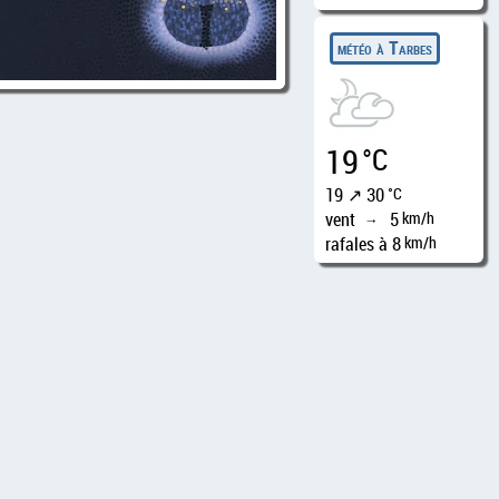
météo à Tarbes
19
°C
19 ↗ 30
°C
vent
5
km/h
↑
rafales à 8
km/h