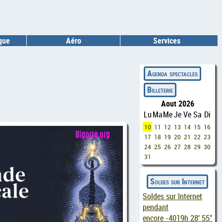
ique
Aéro
Services
◄
Agenda spectacles
Billeterie
Aout 2026
Lu
Ma
Me
Je
Ve
Sa
Di
10
11
12
13
14
15
16
17
18
19
20
21
22
23
24
25
26
27
28
29
30
31
Soldes sur Internet
Soldes sur Internet
pendant
encore
-4019h 28' 55"