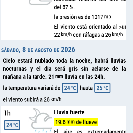
del 67 %.
la presión es de 1017
mb
El viento está orientado al >ur
22
km/h
con ráfagas a 26
km/h
sábado, 8 de agosto de 2026
Cielo estará nublado toda la noche, habrá lluvias
nocturnas y el dia será gris sin aclarse de la
mañana a la tarde. 21
mm
lluvia en las 24h.
la temperatura variará de
24
hasta
25
°C
°C
el viento subirá a 26
km/h
1h
Lluvia fuerte
19.8
mm
de llueve
24
°C
El aire es extremadamente