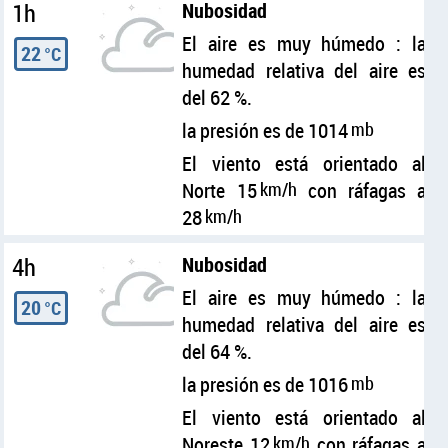
1h
Nubosidad
El aire es muy húmedo : la
22
°C
humedad relativa del aire es
del 62 %.
la presión es de 1014
mb
El viento está orientado al
Norte 15
km/h
con ráfagas a
28
km/h
4h
Nubosidad
El aire es muy húmedo : la
20
°C
humedad relativa del aire es
del 64 %.
la presión es de 1016
mb
El viento está orientado al
Noreste 12
km/h
con ráfagas a