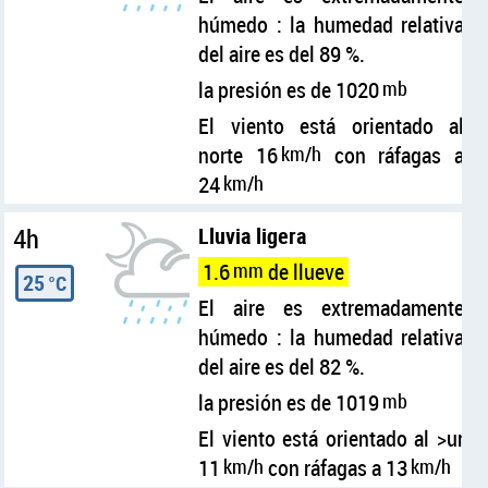
húmedo : la humedad relativa
del aire es del 89 %.
la presión es de 1020
mb
El viento está orientado al
norte 16
km/h
con ráfagas a
24
km/h
4h
Lluvia ligera
1.6
mm
de llueve
25
°C
El aire es extremadamente
húmedo : la humedad relativa
del aire es del 82 %.
la presión es de 1019
mb
El viento está orientado al >ur
11
km/h
con ráfagas a 13
km/h