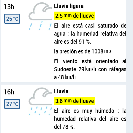
13h
Lluvia ligera
2.5
mm
de llueve
25
°C
El aire está casi saturado de
agua : la humedad relativa del
aire es del 91 %.
la presión es de 1008
mb
El viento está orientado al
Sudoeste 29
km/h
con ráfagas
a 48
km/h
16h
Lluvia
3.8
mm
de llueve
27
°C
El aire es muy húmedo : la
humedad relativa del aire es
del 78 %.