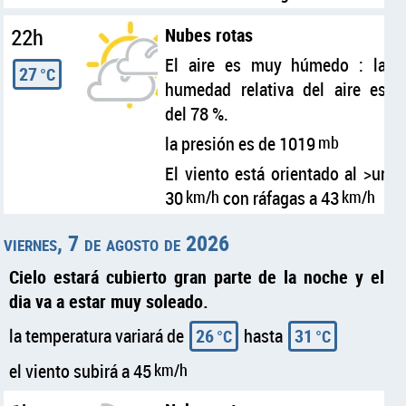
22h
Nubes rotas
El aire es muy húmedo : la
27
°C
humedad relativa del aire es
del 78 %.
la presión es de 1019
mb
El viento está orientado al >ur
30
km/h
con ráfagas a 43
km/h
viernes, 7 de agosto de 2026
Cielo estará cubierto gran parte de la noche y el
dia va a estar muy soleado.
la temperatura variará de
26
hasta
31
°C
°C
el viento subirá a 45
km/h