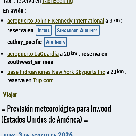
Taxi
: reserva en
Taxi Booking
En avión
:
aeropuerto John F Kennedy International
a 3
km
:
reserva en
Iberia
Singapore Airlines
cathay_pacific
Air India
aeropuerto LaGuardia
a 20
km
:
reserva en
southwest_airlines
base hidroaviones New York Skyports Inc
a 23
km
:
reserva en
Trip.com
Viajar
Previsión meteorológica para Inwood
(Estados Unidos de América)
lunes, 3 de agosto de 2026