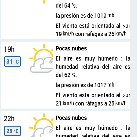
del 64 %.
la presión es de 1019
mb
El viento está orientado al >ur
19
km/h
con ráfagas a 26
km/h
19h
Pocas nubes
El aire es muy húmedo : la
31
°C
humedad relativa del aire es
del 62 %.
la presión es de 1017
mb
El viento está orientado al >ur
21
km/h
con ráfagas a 25
km/h
22h
Pocas nubes
El aire es muy húmedo : la
29
°C
humedad relativa del aire es