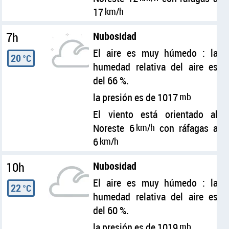
17
km/h
7h
Nubosidad
El aire es muy húmedo : la
20
°C
humedad relativa del aire es
del 66 %.
la presión es de 1017
mb
El viento está orientado al
Noreste 6
km/h
con ráfagas a
6
km/h
10h
Nubosidad
El aire es muy húmedo : la
22
°C
humedad relativa del aire es
del 60 %.
la presión es de 1019
mb