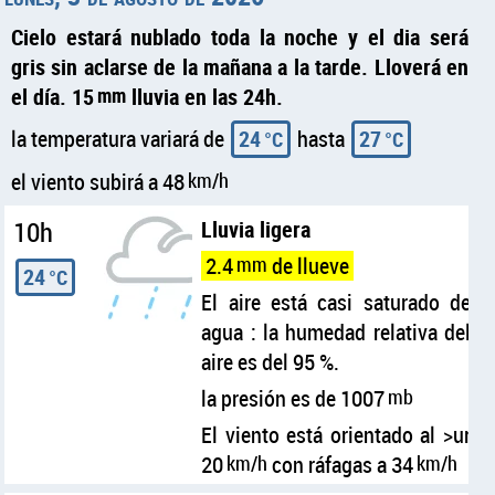
Cielo estará nublado toda la noche y el dia será
gris sin aclarse de la mañana a la tarde. Lloverá en
el día. 15
mm
lluvia en las 24h.
la temperatura variará de
24
hasta
27
°C
°C
el viento subirá a 48
km/h
10h
Lluvia ligera
2.4
mm
de llueve
24
°C
El aire está casi saturado de
agua : la humedad relativa del
aire es del 95 %.
la presión es de 1007
mb
El viento está orientado al >ur
20
km/h
con ráfagas a 34
km/h