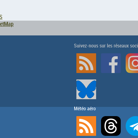
S
eetMap
Suivez-nous sur les réseaux soc
Météo aéro