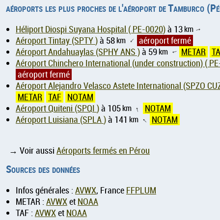
aéroports les plus proches de l'aéroport de Tamburco (P
Héliport Diospi Suyana Hospital ( PE-0020)
à 13
km
↑
Aéroport Tintay (SPTY )
à 58
km
aéroport fermé
↑
Aéroport Andahuaylas (SPHY ANS )
à 59
km
METAR
T
↑
Aéroport Chinchero In
aéroport fermé
Aéroport Alejandro Velasco Astete International (SPZO CUZ
METAR
TAF
NOTAM
Aéroport Quiteni (SPQI )
à 105
km
NOTAM
↑
Aéroport Luisiana (SPLA )
à 141
km
NOTAM
↑
→ Voir aussi
Aéroports fermés en Pérou
Sources des données
Infos générales :
AVWX
, France
FFPLUM
METAR :
AVWX
et
NOAA
TAF :
AVWX
et
NOAA