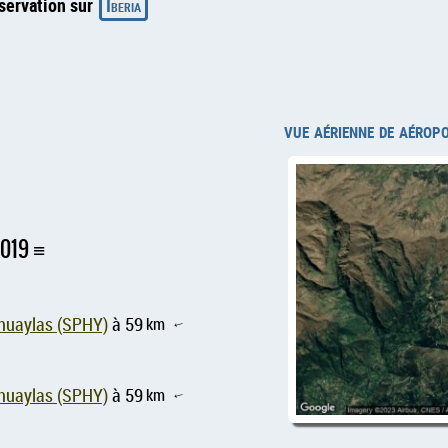
servation sur
Iberia
vue aérienne de aérop
0019
ahuaylas (SPHY)
à 59
km
↑
ahuaylas (SPHY)
à 59
km
↑