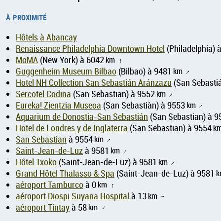
à proximité
Hôtels à Abancay
Renaissance Philadelphia Downtown Hotel
(Philadelphia) 
MoMA
(New York) à 6042
km
↑
Guggenheim Museum Bilbao
(Bilbao) à 9481
km
↑
Hotel NH Collection San Sebastián Aránzazu
(San Sebasti
Sercotel Codina
(San Sebastian) à 9552
km
↑
Eureka! Zientzia Museoa
(San Sebastiàn) à 9553
km
↑
Aquarium de Donostia-San Sebastián
(San Sebastian) à 9
Hotel de Londres y de Inglaterra
(San Sebastian) à 9554
k
San Sebastian
à 9554
km
↑
Saint-Jean-de-Luz
à 9581
km
↑
Hôtel Txoko
(Saint-Jean-de-Luz) à 9581
km
↑
Grand Hôtel Thalasso & Spa
(Saint-Jean-de-Luz) à 9581
k
aéroport Tamburco
à 0
km
↑
aéroport Diospi Suyana Hospital
à 13
km
↑
aéroport Tintay
à 58
km
↑