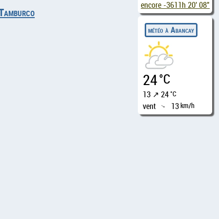
encore
-3611h 20' 07"
 Tamburco
météo à Abancay
24
°C
13 ↗ 24
°C
vent
13
km/h
↑