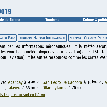
-0019
de de Tarbes
Tourisme
Culture & polit
Marco Polo
aéroport Nausori International
aéroport Glasgow Prest
sant par les informations aéronautiques. Et la météo aéron
es conditions météorologiques pour l'aviation) et les TAF (T
our l'aviation). Et les autres ressources comme les cartes VAC
km
km
 avec
Abancay
à 9
,
San Pedro De Cachora
à 10
,
A
↑
↑
,
Talavera
à 66
km
,
Ollantaytambo
à 70
km
,
↑
↑
↑
ts les plus au sud en Pérou