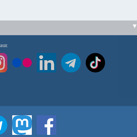
iaux: