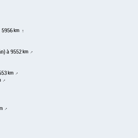
à 5956
km
↑
án) à 9552
km
↑
553
km
↑
m
↑
m
↑