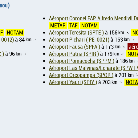
érou)
Aéroport Coronel FAP Alfredo Mendivil 
METAR
TAF
NOTAM
AF
NOTAM
Aéroport Teresita (SPTE )
à 156
km
N
↑
ternational (under construction) ( PE-0012)
à 84
km
Aéroport Pichari ( PE-0021)
à 163
km
↑
↑
Aéroport Fausa (SPFA )
à 173
km
aér
↑
 )
à 96
km
Aéroport Patria (SPIR )
à 179
km
NOT
↑
↑
Aéroport Pomacocha (SPPM )
à 186
km
Aéroport Las Malvinas/Echarate (SPWT 
Aéroport Orcopampa (SPOR )
à 201
km
Aéroport Yauri (SPIY )
à 203
km
NOT
↑