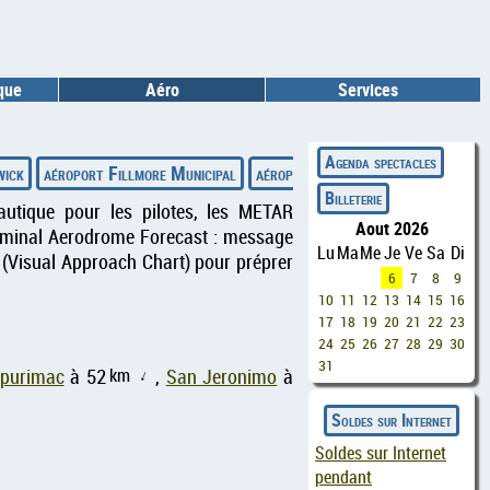
ique
Aéro
Services
◄
Agenda spectacles
wick
aéroport Fillmore Municipal
aéroport Richard Lloyd Jones Jr
Billeterie
autique pour les pilotes, les METAR
Aout 2026
erminal Aerodrome Forecast : message
Lu
Ma
Me
Je
Ve
Sa
Di
 (Visual Approach Chart) pour préprer
6
7
8
9
10
11
12
13
14
15
16
17
18
19
20
21
22
23
24
25
26
27
28
29
30
31
km
purimac
à 52
,
San Jeronimo
à
↑
Soldes sur Internet
Soldes sur Internet
pendant