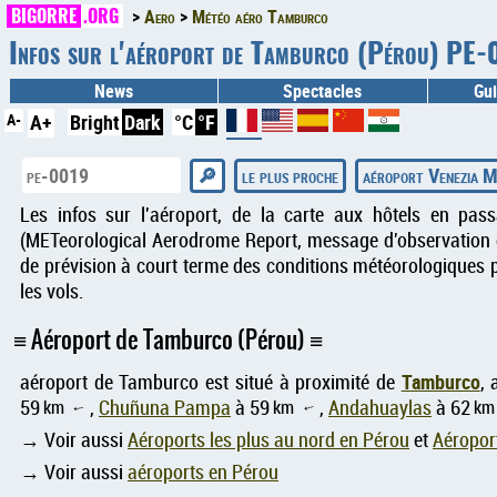
BIGORRE
.ORG
Aero
Météo aéro Tamburco
Infos sur l'aéroport de Tamburco (Pérou) PE
News
Spectacles
Gui
A-
A+
Bright
Dark
°C
°F
le plus proche
aéroport Venezia 
Les infos sur l'aéroport, de la carte aux hôtels en pas
(METeorological Aerodrome Report, message d'observation d
de prévision à court terme des conditions météorologiques p
les vols.
Aéroport de Tamburco (Pérou)
Tamburco
aéroport de Tamburco est situé à proximité de
,
59
km
,
Chuñuna Pampa
à 59
km
,
Andahuaylas
à 62
km
↑
↑
→ Voir aussi
Aéroports les plus au nord en Pérou
et
Aéropor
→ Voir aussi
aéroports en Pérou