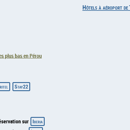
Hôtels à aéroport de
es plus bas en Pérou
ritel
Stay22
éservation sur
Iberia