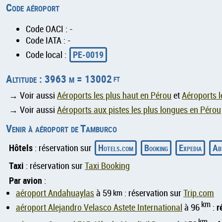
Code aéroport
Code OACI : -
Code IATA : -
PE-0019
Code local :
Altitude : 3963 m = 13002
ft
→ Voir aussi
Aéroports les plus haut en Pérou
et
Aéroports l
→ Voir aussi
Aéroports aux pistes les plus longues en Pérou
Venir à aéroport de Tamburco
Hôtels
Hotels.com
Booking
Expedia
Ab
: réservation sur
Taxi
: réservation sur
Taxi Booking
Par avion
:
aéroport Andahuaylas
à 59
km
: réservation sur
Trip.com
km
r
aéroport Alejandro Velasco Astete International
à 96
:
km