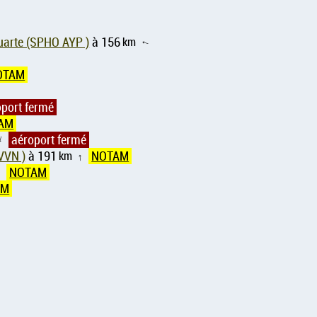
Duarte (SPHO AYP )
à 156
km
↑
OTAM
oport fermé
AM
aéroport fermé
↑
VVN )
à 191
km
NOTAM
↑
NOTAM
↑
AM