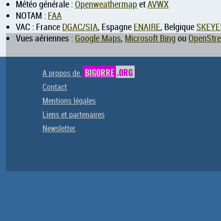
Météo générale :
Openweathermap
et
AVWX
NOTAM :
FAA
VAC : France
DGAC/SIA
, Espagne
ENAIRE
, Belgique
SKEYE
Vues aériennes :
Google Maps
,
Microsoft Bing
ou
OpenStr
A propos de
BIGORRE
.ORG
Contact
Mentions légales
Liens et partenaires
Newsletter