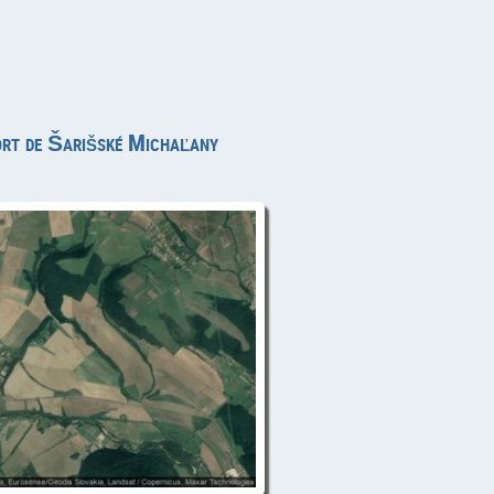
port de Šarišské Michaľany