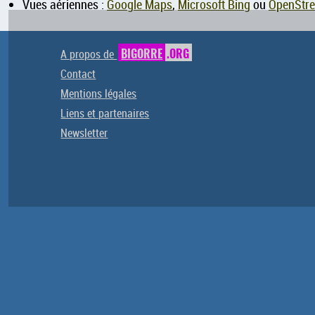
Vues aériennes :
Google Maps
,
Microsoft Bing
ou
OpenStr
A propos de
BIGORRE
.ORG
Contact
Mentions légales
Liens et partenaires
Newsletter