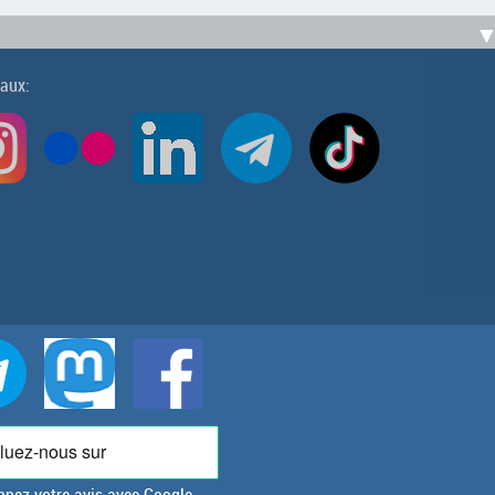
iaux: