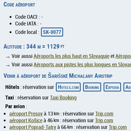
Code aéroport
Code OACI : -
Code IATA : -
SK-0077
Code local :
Altitude : 344 m = 1129
ft
→ Voir aussi
Aéroports les plus haut en Slovaquie
et
Aéropor
→ Voir aussi
Aéroports aux pistes les plus longues en Slova
Venir à aéroport de Šarišské Michaľany Airstrip
Hôtels
Hotels.com
Booking
Expedia
Ab
: réservation sur
Taxi
: réservation sur
Taxi Booking
Par avion
:
aéroport Presov
à 13
km
: réservation sur
Trip.com
aéroport Košice
à 46
km
: réservation sur
Trip.com
aéroport Poprad-Tatry
à 66
km
: réservation sur
Trip.com