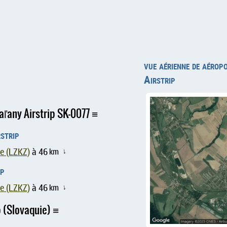
vue aérienne de aéro
Airstrip
aľany Airstrip SK-0077
strip
ce (LZKZ)
à 46
km
↑
ip
ce (LZKZ)
à 46
km
↑
p (Slovaquie)