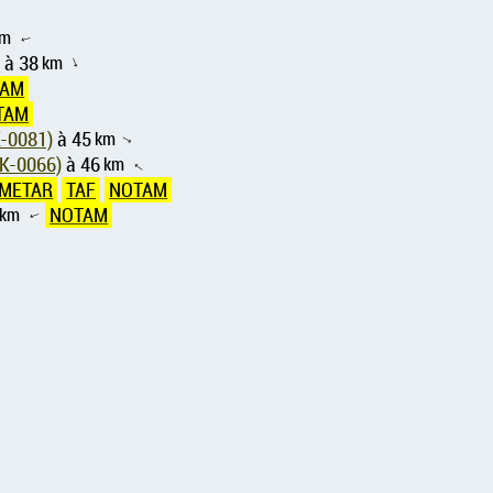
km
↑
)
à 38
km
↑
TAM
TAM
nov nad Topľou Airstrip ( SK-0081)
à 45
km
↑
t Kamienka/Hniezdne Airstrip ( SK-0066)
à 46
km
↑
METAR
TAF
NOTAM
km
NOTAM
↑