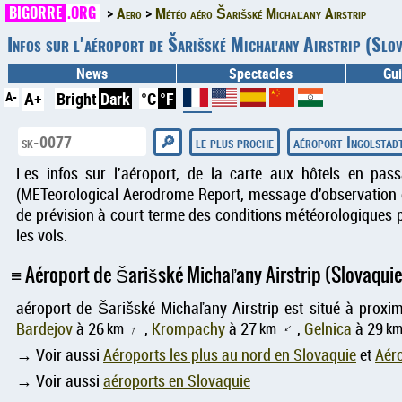
BIGORRE
.ORG
Aero
Météo aéro Šarišské Michaľany Airstrip
Infos sur l'aéroport de Šarišské Michaľany Airstrip (Sl
News
Spectacles
Gui
A-
A+
Bright
Dark
°C
°F
le plus proche
aéroport Ingolstad
Les infos sur l'aéroport, de la carte aux hôtels en pas
(METeorological Aerodrome Report, message d'observation d
de prévision à court terme des conditions météorologiques p
les vols.
Aéroport de Šarišské Michaľany Airstrip (Slovaquie
aéroport de Šarišské Michaľany Airstrip est situé à proxi
Bardejov
à 26
km
,
Krompachy
à 27
km
,
Gelnica
à 29
k
↑
↑
→ Voir aussi
Aéroports les plus au nord en Slovaquie
et
Aéro
→ Voir aussi
aéroports en Slovaquie