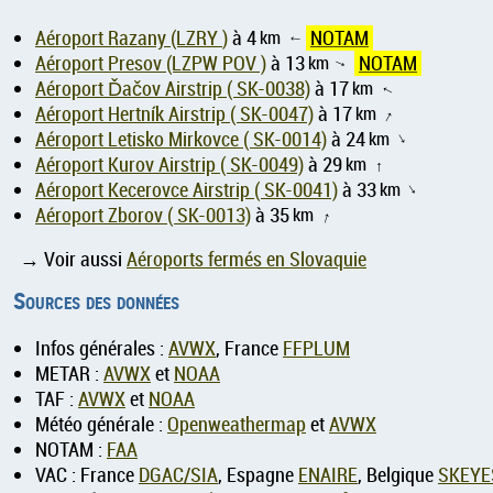
Aéroport Razany (LZRY )
à 4
km
NOTAM
↑
Aéroport Presov (LZPW POV )
à 13
km
NOTAM
↑
Aéroport Ďačov Airstrip ( SK-0038)
à 17
km
↑
Aéroport Hertník Airstrip ( SK-0047)
à 17
km
↑
Aéroport Letisko Mirkovce ( SK-0014)
à 24
km
↑
Aéroport Kurov Airstrip ( SK-0049)
à 29
km
↑
Aéroport Kecerovce Airstrip ( SK-0041)
à 33
km
↑
Aéroport Zborov ( SK-0013)
à 35
km
↑
→ Voir aussi
Aéroports fermés en Slovaquie
Sources des données
Infos générales :
AVWX
, France
FFPLUM
METAR :
AVWX
et
NOAA
TAF :
AVWX
et
NOAA
Météo générale :
Openweathermap
et
AVWX
NOTAM :
FAA
VAC : France
DGAC/SIA
, Espagne
ENAIRE
, Belgique
SKEYE