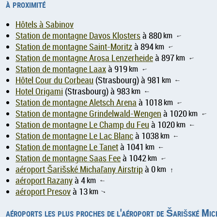
à proximité
Hôtels à Sabinov
Station de montagne Davos Klosters
à 880
km
↑
Station de montagne Saint-Moritz
à 894
km
↑
Station de montagne Arosa Lenzerheide
à 897
km
↑
Station de montagne Laax
à 919
km
↑
Hôtel Cour du Corbeau
(Strasbourg) à 981
km
↑
Hotel Origami
(Strasbourg) à 983
km
↑
Station de montagne Aletsch Arena
à 1018
km
↑
Station de montagne Grindelwald-Wengen
à 1020
km
↑
Station de montagne Le Champ du Feu
à 1020
km
↑
Station de montagne Le Lac Blanc
à 1038
km
↑
Station de montagne Le Tanet
à 1041
km
↑
Station de montagne Saas Fee
à 1042
km
↑
aéroport Šarišské Michaľany Airstrip
à 0
km
↑
aéroport Razany
à 4
km
↑
aéroport Presov
à 13
km
↑
aéroports les plus proches de l'aéroport de Šarišské Mic