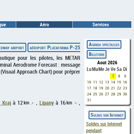
ique
Aéro
Services
◄
Agenda spectacles
edway airport
aéroport Plataforma P-25
aéroport Tokushima/JMS
Billeterie
autique pour les pilotes, les METAR
Aout 2026
erminal Aerodrome Forecast : message
Lu
Ma
Me
Je
Ve
Sa
Di
 (Visual Approach Chart) pour préprer
7
8
9
10
11
12
13
14
15
16
17
18
19
20
21
22
23
24
25
26
27
28
29
30
31
 Kraj
à 12
km
,
Lipany
à 16
km
,
↑
↑
Soldes sur Internet
Soldes sur Internet
pendant