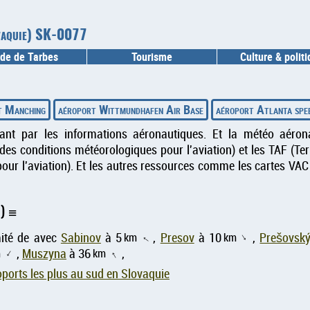
ovaquie) SK-0077
de de Tarbes
Tourisme
Culture & polit
t Manching
aéroport Wittmundhafen Air Base
aéroport Atlanta spe
sant par les informations aéronautiques. Et la météo aéron
es conditions météorologiques pour l'aviation) et les TAF (T
our l'aviation). Et les autres ressources comme les cartes VAC
)
mité de avec
Sabinov
à 5
km
,
Presov
à 10
km
,
Prešovský
↑
↑
m
,
Muszyna
à 36
km
,
↑
↑
ports les plus au sud en Slovaquie