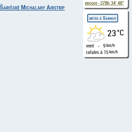
encore
-378h 34' 47"
 Šarišské Michaľany Airstrip
météo à Sabinov
23
°C
vent
9
km/h
↑
rafales à 15
km/h