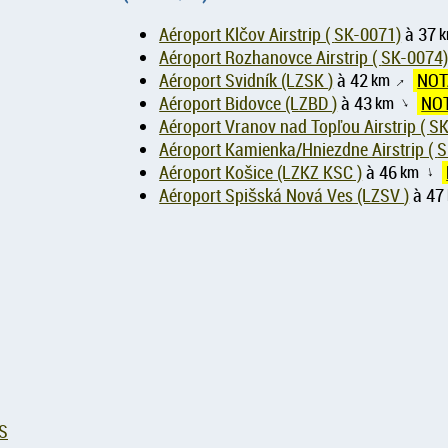
Aéroport Klčov Airstrip ( SK-0071)
à 37
Aéroport Rozhanovce Airstrip ( SK-0074
Aéroport Svidník (LZSK )
à 42
km
NO
↑
Aéroport Bidovce (LZBD )
à 43
km
NO
↑
Aéroport Vra
Aéropor
Aéroport Košice (LZKZ KSC )
à 46
km
↑
Aéroport Spišská Nová Ves (LZSV )
à 47
S