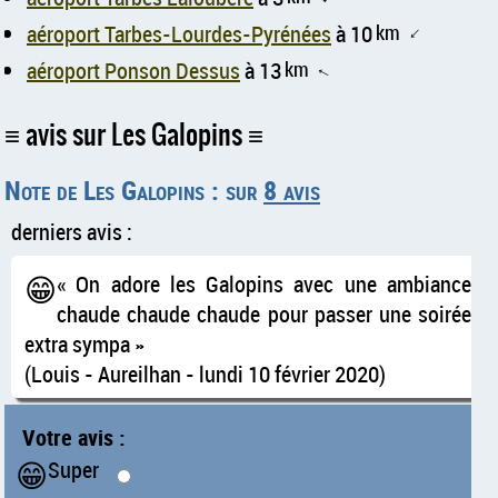
aéroport Tarbes-Lourdes-Pyrénées
à 10
km
↑
aéroport Ponson Dessus
à 13
km
↑
avis sur Les Galopins
Note de Les Galopins : sur
8 avis
derniers avis :
😁
On adore les Galopins avec une ambiance
chaude chaude chaude pour passer une soirée
extra sympa
(Louis - Aureilhan - lundi 10 février 2020)
Votre avis :
😁
Super