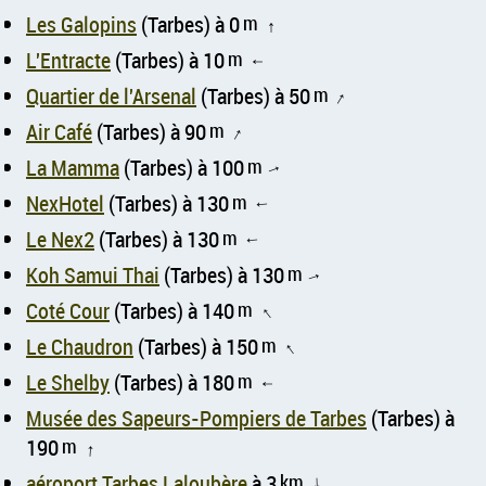
Les Galopins
(Tarbes) à 0
m
↑
L'Entracte
(Tarbes) à 10
m
↑
Quartier de l'Arsenal
(Tarbes) à 50
m
↑
Air Café
(Tarbes) à 90
m
↑
La Mamma
(Tarbes) à 100
m
↑
NexHotel
(Tarbes) à 130
m
↑
Le Nex2
(Tarbes) à 130
m
↑
Koh Samui Thai
(Tarbes) à 130
m
↑
Coté Cour
(Tarbes) à 140
m
↑
Le Chaudron
(Tarbes) à 150
m
↑
Le Shelby
(Tarbes) à 180
m
↑
Musée des Sapeurs-Pompiers de Tarbes
(Tarbes) à
190
m
↑
aéroport Tarbes Laloubère
à 3
km
↑