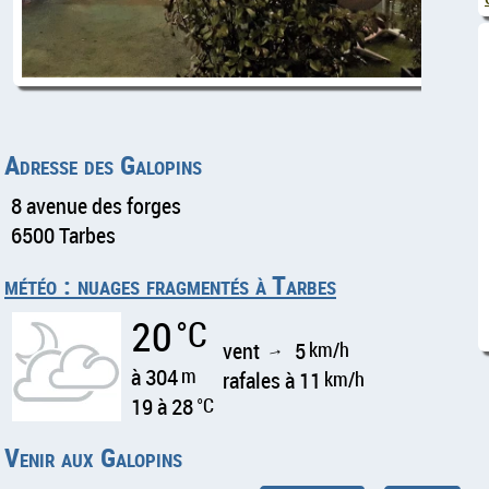
Adresse des Galopins
8 avenue des forges
6500 Tarbes
météo : nuages fragmentés à Tarbes
20
°C
vent
5
km/h
↑
à 304
m
rafales à 11
km/h
19 à 28
°C
Venir aux Galopins