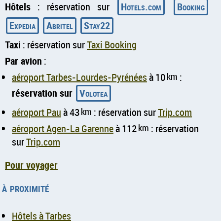
Hôtels
: réservation sur
Hotels.com
Booking
Expedia
Abritel
Stay22
Taxi
: réservation sur
Taxi Booking
Par avion
:
aéroport Tarbes-Lourdes-Pyrénées
à 10
km
:
réservation sur
Volotea
aéroport Pau
à 43
km
: réservation sur
Trip.com
aéroport Agen-La Garenne
à 112
km
: réservation
sur
Trip.com
Pour voyager
à proximité
Hôtels à Tarbes