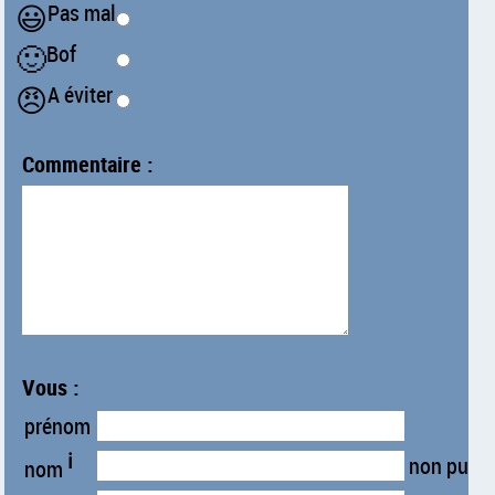
😃
Pas mal
🙂
Bof
😠
A éviter
Commentaire :
Vous :
prénom
ℹ
non publi
nom