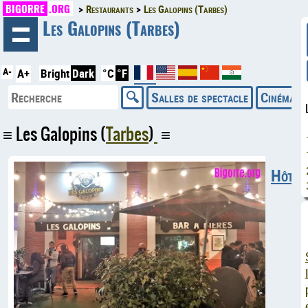
BIGORRE
.ORG
Restaurants
Les Galopins (Tarbes)
◄
Les Galopins (Tarbes)
A-
A+
Bright
Dark
°C
°F
Salles de spectacle
Cinémas
Les Galopins (
Tarbes
)
Hôtel