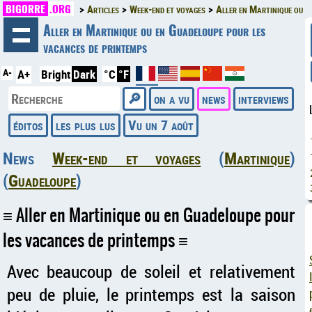
BIGORRE
.ORG
Articles
Week-end et voyages
Aller en Martinique ou e
◄
Aller en Martinique ou en Guadeloupe pour les
vacances de printemps
A-
A+
Bright
Dark
°C
°F
on a vu
news
interviews
éditos
les plus lus
Vu un 7 août
News
Week-end et voyages
(
Martinique
)
(
Guadeloupe
)
Aller en Martinique ou en Guadeloupe pour
les vacances de printemps
Avec beaucoup de soleil et relativement
peu de pluie, le printemps est la saison