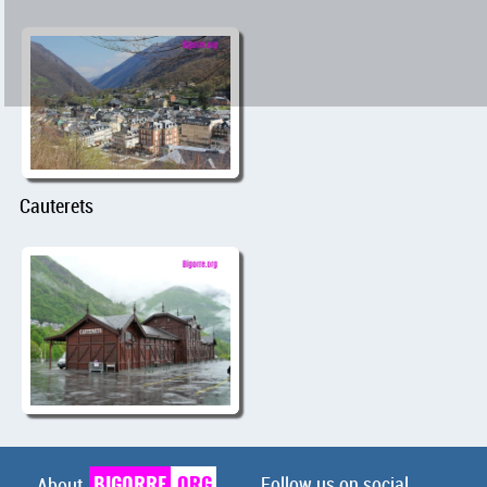
Cauterets
BIGORRE
.ORG
Follow us on social
About