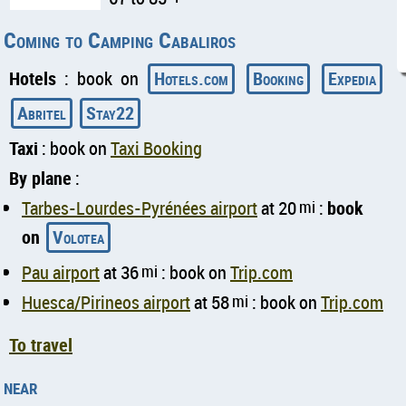
Coming to Camping Cabaliros
Hotels
: book on
Hotels.com
Booking
Expedia
Abritel
Stay22
Taxi
: book on
Taxi Booking
By plane
:
Tarbes-Lourdes-Pyrénées airport
at 20
mi
:
book
on
Volotea
Pau airport
at 36
mi
: book on
Trip.com
Huesca/Pirineos airport
at 58
mi
: book on
Trip.com
To travel
near