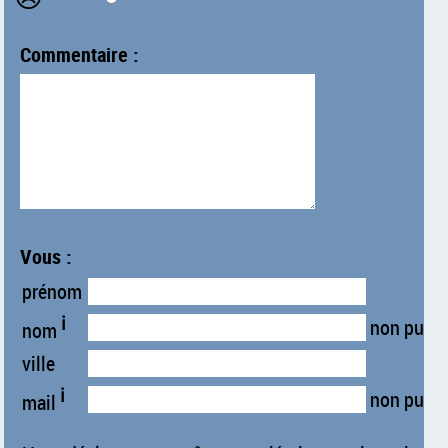
Commentaire :
Vous :
prénom
ℹ
non publi
nom
ville
ℹ
non publi
mail