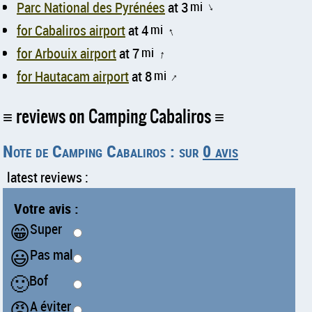
Parc National des Pyrénées
at 3
mi
↑
for Cabaliros airport
at 4
mi
↑
for Arbouix airport
at 7
mi
↑
for Hautacam airport
at 8
mi
↑
reviews on Camping Cabaliros
Note de Camping Cabaliros : sur
0 avis
latest reviews :
Votre avis :
😁
Super
😃
Pas mal
🙂
Bof
😠
A éviter