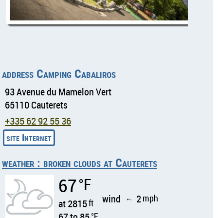
address Camping Cabaliros
93 Avenue du Mamelon Vert
65110 Cauterets
+335 62 92 55 36
weather : broken clouds at Cauterets
67
°F
wind
2
mph
↑
at 2815
ft
67 to 85
°F