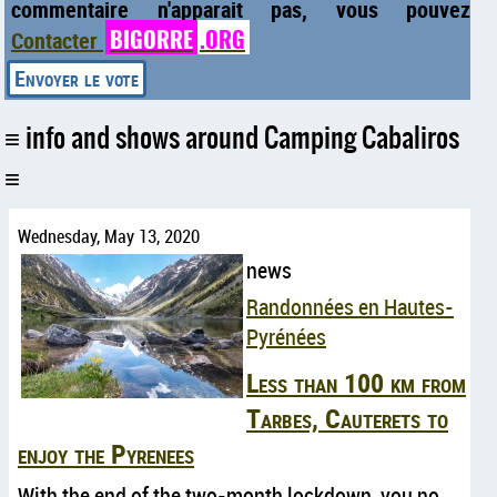
commentaire n'apparait pas, vous pouvez
BIGORRE
.ORG
Contacter
info and shows around Camping Cabaliros
Wednesday, May 13, 2020
news
Randonnées en Hautes-
Pyrénées
Less than 100 km from
Tarbes, Cauterets to
enjoy the Pyrenees
With the end of the two-month lockdown, you no