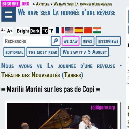
BIGORRE
.ORG
Articles
We have seen La journée d'une rêveuse
◄
We have seen La journée d'une rêveuse
A-
A+
Bright
Dark
°C
°F
we saw
news
interviews
editorial
the most read
We saw it a 5 August
Nous avons vu
La journée d'une rêveuse
-
Théâtre des Nouveautés
(
Tarbes
)
Marilù Marini sur les pas de Copi