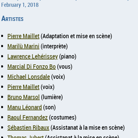
February 1, 2018
Artistes
Pierre Maillet
(Adaptation et mise en scène)
Marilù Marini
(interprète)
Lawrence Lehérissey
(piano)
Marcial Di Fonzo Bo
(vous)
Michael Lonsdale
(voix)
Pierre Maillet
(voix)
Bruno Marsol
(lumière)
Manu Léonard
(son)
Raoul Fernandez
(costumes)
Sébastien Ribaux
(Assistanat à la mise en scène)
Thomas Jubert
(Assistanat à la mise en scène)