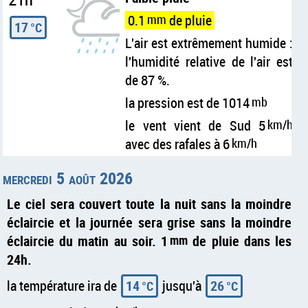
0.1
mm
de pluie
17
°C
L'air est extrêmement humide :
l'humidité relative de l'air est
de 87 %.
la pression est de 1014
mb
le vent vient de Sud 5
km/h
avec des rafales à 6
km/h
mercredi 5 août 2026
Le ciel sera couvert toute la nuit sans la moindre
éclaircie et la journée sera grise sans la moindre
éclaircie du matin au soir. 1
mm
de pluie dans les
24h.
la température ira de
14
jusqu'à
26
°C
°C