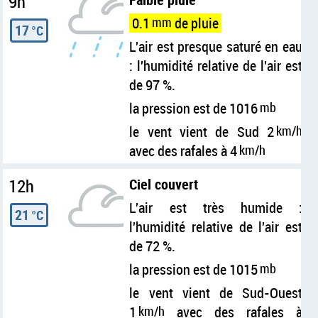
9h
0.1
mm
de pluie
17
°C
L'air est presque saturé en eau
: l'humidité relative de l'air est
de 97 %.
la pression est de 1016
mb
le vent vient de Sud 2
km/h
avec des rafales à 4
km/h
12h
Ciel couvert
L'air est très humide :
21
°C
l'humidité relative de l'air est
de 72 %.
la pression est de 1015
mb
le vent vient de Sud-Ouest
1
km/h
avec des rafales à