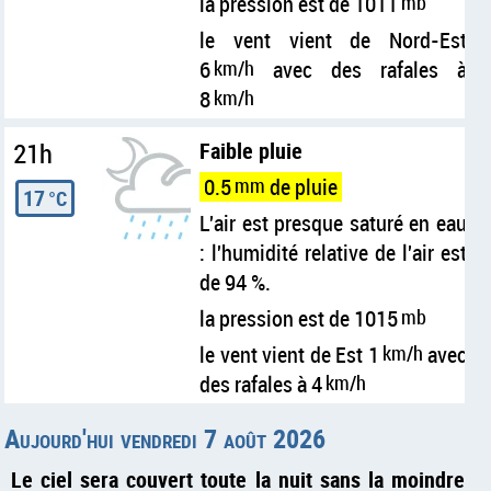
la pression est de 1011
mb
le vent vient de Nord-Est
6
km/h
avec des rafales à
8
km/h
21h
Faible pluie
0.5
mm
de pluie
17
°C
L'air est presque saturé en eau
: l'humidité relative de l'air est
de 94 %.
la pression est de 1015
mb
le vent vient de Est 1
km/h
avec
des rafales à 4
km/h
Aujourd'hui vendredi 7 août 2026
Le ciel sera couvert toute la nuit sans la moindre