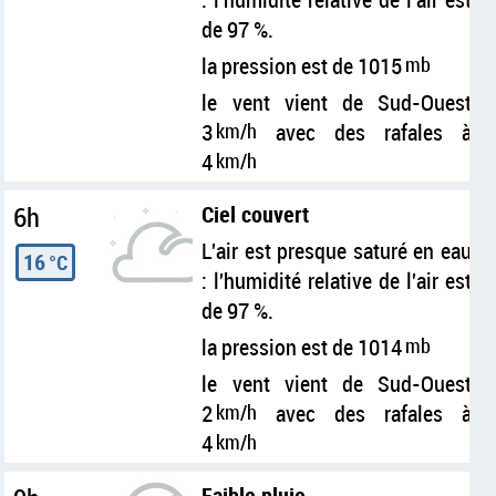
de 97 %.
la pression est de 1015
mb
le vent vient de Sud-Ouest
3
km/h
avec des rafales à
4
km/h
6h
Ciel couvert
L'air est presque saturé en eau
16
°C
: l'humidité relative de l'air est
de 97 %.
la pression est de 1014
mb
le vent vient de Sud-Ouest
2
km/h
avec des rafales à
4
km/h
Faible pluie