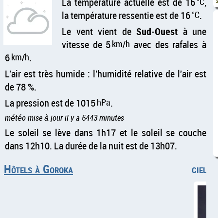
La température actuelle est de 16
°C
,
la température ressentie est de 16
°C
.
Le vent vient de
Sud-Ouest
à une
vitesse de 5
km/h
avec des rafales à
6
km/h
.
L'air est très humide : l'humidité relative de l'air est
de 78 %.
La pression est de 1015
hPa
.
météo mise à jour il y a 6443 minutes
Le soleil se lève dans 1h17 et le soleil se couche
dans 12h10. La durée de la nuit est de 13h07.
Hôtels à Goroka
ciel c