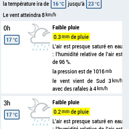
la température ira de
16
jusqu'à
23
°C
°C
Le vent atteindra 8
km/h
0h
Faible pluie
0.3
mm
de pluie
17
°C
L'air est presque saturé en eau
: l'humidité relative de l'air est
de 96 %.
la pression est de 1016
mb
le vent vient de Sud 3
km/h
avec des rafales à 4
km/h
3h
Faible pluie
0.2
mm
de pluie
17
°C
L'air est presque saturé en eau
: l'humidité relative de l'air est