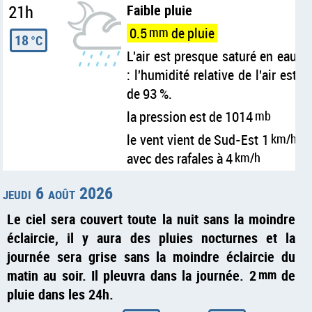
21h
Faible pluie
0.5
mm
de pluie
18
°C
L'air est presque saturé en eau
: l'humidité relative de l'air est
de 93 %.
la pression est de 1014
mb
le vent vient de Sud-Est 1
km/h
avec des rafales à 4
km/h
jeudi 6 août 2026
Le ciel sera couvert toute la nuit sans la moindre
éclaircie, il y aura des pluies nocturnes et la
journée sera grise sans la moindre éclaircie du
matin au soir. Il pleuvra dans la journée. 2
mm
de
pluie dans les 24h.