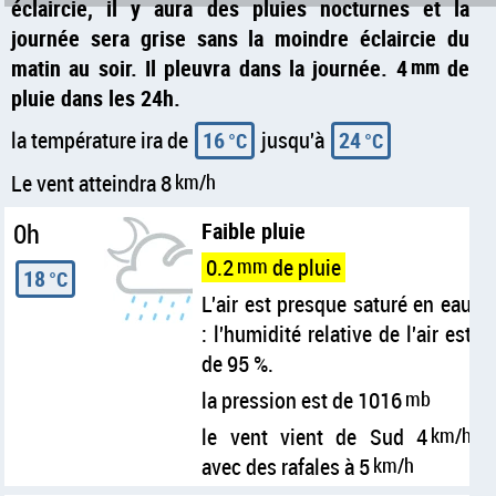
éclaircie, il y aura des pluies nocturnes et la
journée sera grise sans la moindre éclaircie du
matin au soir. Il pleuvra dans la journée. 4
mm
de
pluie dans les 24h.
la température ira de
16
jusqu'à
24
°C
°C
Le vent atteindra 8
km/h
0h
Faible pluie
0.2
mm
de pluie
18
°C
L'air est presque saturé en eau
: l'humidité relative de l'air est
de 95 %.
la pression est de 1016
mb
le vent vient de Sud 4
km/h
avec des rafales à 5
km/h