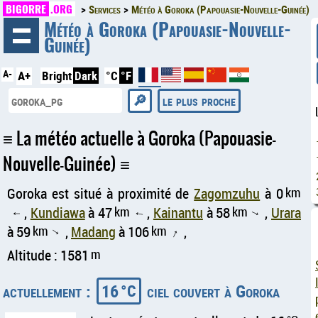
BIGORRE
.ORG
Services
Météo à Goroka (Papouasie-Nouvelle-Guinée)
◄
Météo à Goroka (Papouasie-Nouvelle-
Guinée)
A-
A+
Bright
Dark
°C
°F
le plus proche
La météo actuelle à Goroka (Papouasie-
Nouvelle-Guinée)
Goroka est situé à proximité de
Zagomzuhu
à 0
km
,
Kundiawa
à 47
km
,
Kainantu
à 58
km
,
Urara
↑
↑
↑
à 59
km
,
Madang
à 106
km
,
↑
↑
Altitude : 1581
m
actuellement :
16
ciel couvert à Goroka
°C