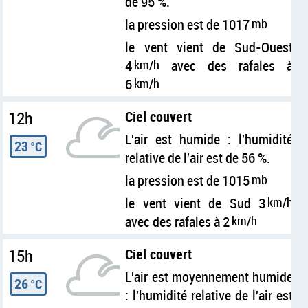
de 95 %.
la pression est de 1017
mb
le vent vient de Sud-Ouest
4
km/h
avec des rafales à
6
km/h
12h
Ciel couvert
L'air est humide : l'humidité
23
°C
relative de l'air est de 56 %.
la pression est de 1015
mb
le vent vient de Sud 3
km/h
avec des rafales à 2
km/h
15h
Ciel couvert
L'air est moyennement humide
26
°C
: l'humidité relative de l'air est