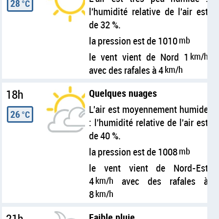
28
°C
l'humidité relative de l'air est
de 32 %.
la pression est de 1010
mb
le vent vient de Nord 1
km/h
avec des rafales à 4
km/h
18h
Quelques nuages
L'air est moyennement humide
26
°C
: l'humidité relative de l'air est
de 40 %.
la pression est de 1008
mb
le vent vient de Nord-Est
4
km/h
avec des rafales à
8
km/h
21h
Faible pluie