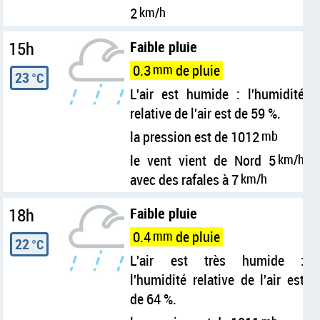
2
km/h
15h
Faible pluie
0.3
mm
de pluie
23
°C
L'air est humide : l'humidité
relative de l'air est de 59 %.
la pression est de 1012
mb
le vent vient de Nord 5
km/h
avec des rafales à 7
km/h
18h
Faible pluie
0.4
mm
de pluie
22
°C
L'air est très humide :
l'humidité relative de l'air est
de 64 %.