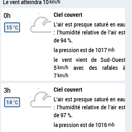
Le vent atteindra 10
km/h
0h
Ciel couvert
L'air est presque saturé en eau
15
°C
: l'humidité relative de l'air est
de 94 %.
la pression est de 1017
mb
le vent vient de Sud-Ouest
5
km/h
avec des rafales à
7
km/h
3h
Ciel couvert
L'air est presque saturé en eau
14
°C
: l'humidité relative de l'air est
de 97 %.
la pression est de 1016
mb