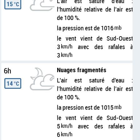
L'air est saturé d'eau :
15
°C
l'humidité relative de l'air est
de 100 %.
la pression est de 1016
mb
le vent vient de Sud-Ouest
3
km/h
avec des rafales à
3
km/h
6h
Nuages fragmentés
L'air est saturé d'eau :
14
°C
l'humidité relative de l'air est
de 100 %.
la pression est de 1015
mb
le vent vient de Sud-Ouest
5
km/h
avec des rafales à
6
km/h