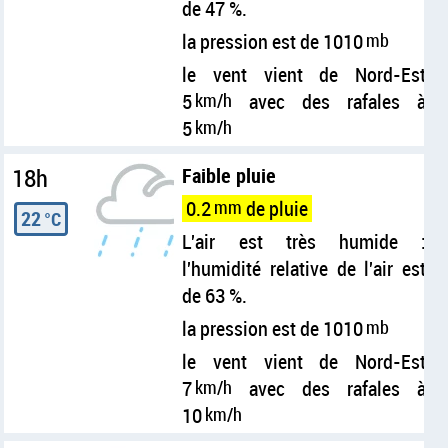
de 47 %.
la pression est de 1010
mb
le vent vient de Nord-Est
5
km/h
avec des rafales à
5
km/h
18h
Faible pluie
0.2
mm
de pluie
22
°C
L'air est très humide :
l'humidité relative de l'air est
de 63 %.
la pression est de 1010
mb
le vent vient de Nord-Est
7
km/h
avec des rafales à
10
km/h