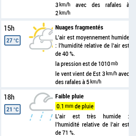
3
km/h
avec des rafales à
2
km/h
15h
Nuages fragmentés
L'air est moyennement humide
27
°C
: l'humidité relative de l'air est
de 40 %.
la pression est de 1010
mb
le vent vient de Est 3
km/h
avec
des rafales à 5
km/h
18h
Faible pluie
0.1
mm
de pluie
21
°C
L'air est très humide :
l'humidité relative de l'air est
de 71 %.