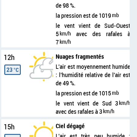
de 98 %.
la pression est de 1019
mb
le vent vient de Sud-Ouest
5
km/h
avec des rafales à
7
km/h
12h
Nuages fragmentés
L'air est moyennement humide
23
°C
: l'humidité relative de l'air est
de 49 %.
la pression est de 1015
mb
le vent vient de Sud 3
km/h
avec des rafales à 3
km/h
15h
Ciel dégagé
L'air est très peu humide :