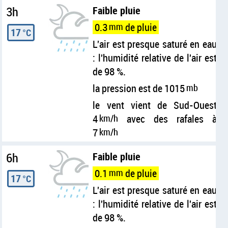
3h
Faible pluie
0.3
mm
de pluie
17
°C
L'air est presque saturé en eau
: l'humidité relative de l'air est
de 98 %.
la pression est de 1015
mb
le vent vient de Sud-Ouest
4
km/h
avec des rafales à
7
km/h
6h
Faible pluie
0.1
mm
de pluie
17
°C
L'air est presque saturé en eau
: l'humidité relative de l'air est
de 98 %.