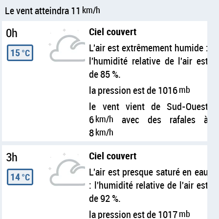
Le vent atteindra 11
km/h
0h
Ciel couvert
L'air est extrêmement humide :
15
°C
l'humidité relative de l'air est
de 85 %.
la pression est de 1016
mb
le vent vient de Sud-Ouest
6
km/h
avec des rafales à
8
km/h
3h
Ciel couvert
L'air est presque saturé en eau
14
°C
: l'humidité relative de l'air est
de 92 %.
la pression est de 1017
mb