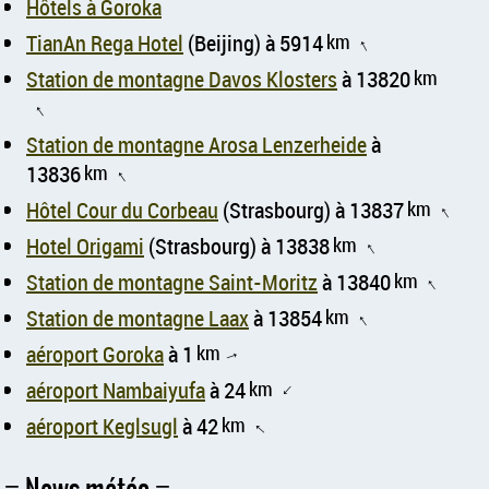
Hôtels à Goroka
TianAn Rega Hotel
(Beijing) à 5914
km
↑
Station de montagne Davos Klosters
à 13820
km
↑
Station de montagne Arosa Lenzerheide
à
13836
km
↑
Hôtel Cour du Corbeau
(Strasbourg) à 13837
km
↑
Hotel Origami
(Strasbourg) à 13838
km
↑
Station de montagne Saint-Moritz
à 13840
km
↑
Station de montagne Laax
à 13854
km
↑
aéroport Goroka
à 1
km
↑
aéroport Nambaiyufa
à 24
km
↑
aéroport Keglsugl
à 42
km
↑