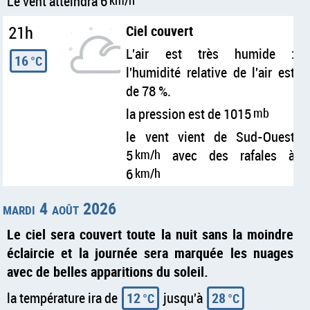
Le vent atteindra 6
km/h
21h
Ciel couvert
L'air est très humide :
16
°C
l'humidité relative de l'air est
de 78 %.
la pression est de 1015
mb
le vent vient de Sud-Ouest
5
km/h
avec des rafales à
6
km/h
mardi 4 août 2026
Le ciel sera couvert toute la nuit sans la moindre
éclaircie et la journée sera marquée les nuages
avec de belles apparitions du soleil.
la température ira de
12
jusqu'à
28
°C
°C