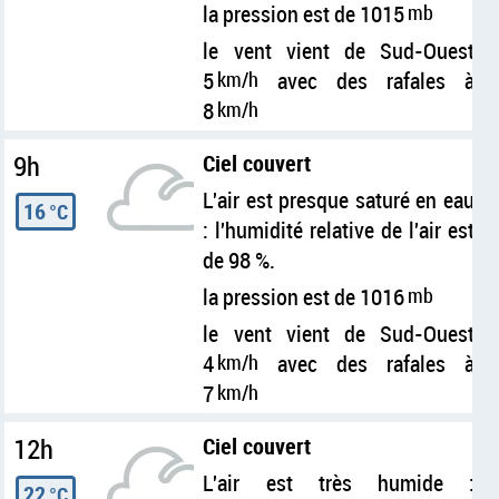
la pression est de 1015
mb
le vent vient de Sud-Ouest
5
km/h
avec des rafales à
8
km/h
9h
Ciel couvert
L'air est presque saturé en eau
16
°C
: l'humidité relative de l'air est
de 98 %.
la pression est de 1016
mb
le vent vient de Sud-Ouest
4
km/h
avec des rafales à
7
km/h
12h
Ciel couvert
L'air est très humide :
22
°C