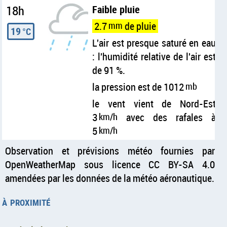
18h
Faible pluie
2.7
mm
de pluie
19
°C
L'air est presque saturé en eau
: l'humidité relative de l'air est
de 91 %.
la pression est de 1012
mb
le vent vient de Nord-Est
3
km/h
avec des rafales à
5
km/h
Observation et prévisions météo fournies par
OpenWeatherMap sous licence CC BY-SA 4.0
amendées par les données de la météo aéronautique.
à proximité