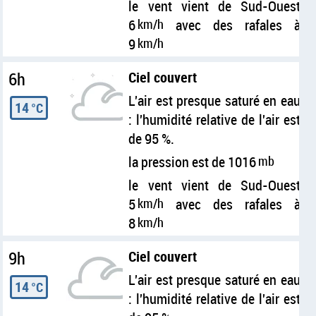
le vent vient de Sud-Ouest
6
km/h
avec des rafales à
9
km/h
6h
Ciel couvert
L'air est presque saturé en eau
14
°C
: l'humidité relative de l'air est
de 95 %.
la pression est de 1016
mb
le vent vient de Sud-Ouest
5
km/h
avec des rafales à
8
km/h
9h
Ciel couvert
L'air est presque saturé en eau
14
°C
: l'humidité relative de l'air est