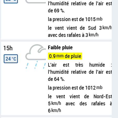
l'humidité relative de l'air est
de 69 %.
la pression est de 1015
mb
le vent vient de Sud 3
km/h
avec des rafales à 3
km/h
15h
Faible pluie
0.9
mm
de pluie
24
°C
L'air est très humide :
l'humidité relative de l'air est
de 64 %.
la pression est de 1012
mb
le vent vient de Nord-Est
5
km/h
avec des rafales à
6
km/h