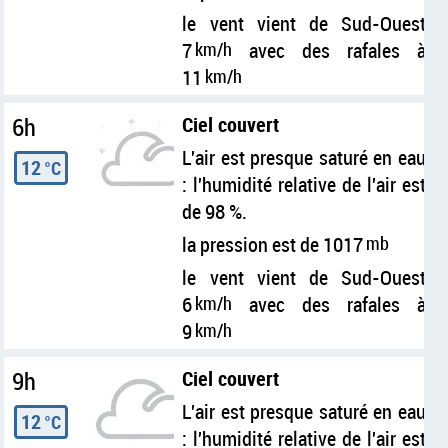
le vent vient de Sud-Ouest
7
km/h
avec des rafales à
11
km/h
6h
Ciel couvert
L'air est presque saturé en eau
12
°C
: l'humidité relative de l'air est
de 98 %.
la pression est de 1017
mb
le vent vient de Sud-Ouest
6
km/h
avec des rafales à
9
km/h
9h
Ciel couvert
L'air est presque saturé en eau
12
°C
: l'humidité relative de l'air est