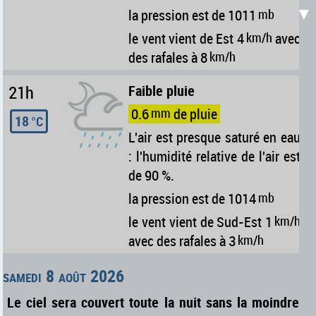
▼
la pression est de 1011
mb
le vent vient de Est 4
km/h
avec
des rafales à 8
km/h
21h
Faible pluie
0.6
mm
de pluie
18
°C
L'air est presque saturé en eau
: l'humidité relative de l'air est
de 90 %.
la pression est de 1014
mb
le vent vient de Sud-Est 1
km/h
avec des rafales à 3
km/h
samedi 8 août 2026
Le ciel sera couvert toute la nuit sans la moindre