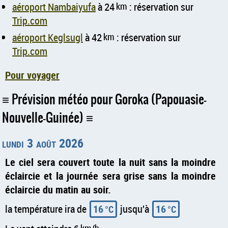
aéroport Nambaiyufa
à 24
km
: réservation sur
Trip.com
aéroport Keglsugl
à 42
km
: réservation sur
Trip.com
Pour voyager
Prévision météo pour Goroka (Papouasie-
Nouvelle-Guinée)
lundi 3 août 2026
Le ciel sera couvert toute la nuit sans la moindre
éclaircie et la journée sera grise sans la moindre
éclaircie du matin au soir.
la température ira de
16
jusqu'à
16
°C
°C