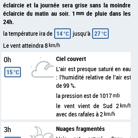
éclaircie et la journée sera grise sans la moindre
éclaircie du matin au soir. 1
mm
de pluie dans les
24h.
la température ira de
14
jusqu'à
27
°C
°C
Le vent atteindra 8
km/h
0h
Ciel couvert
L'air est presque saturé en eau
15
°C
: l'humidité relative de l'air est
de 99 %.
la pression est de 1017
mb
le vent vient de Sud 2
km/h
avec des rafales à 2
km/h
3h
Nuages fragmentés