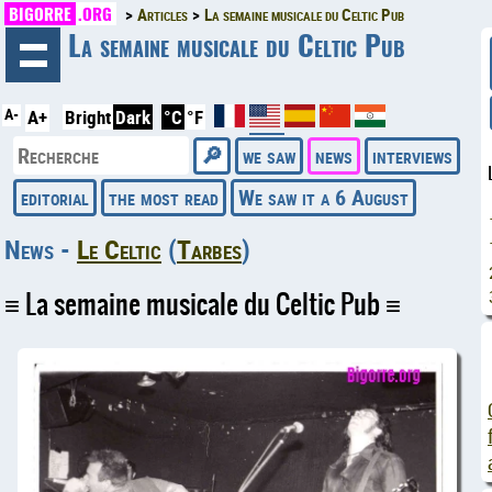
BIGORRE
.ORG
Articles
La semaine musicale du Celtic Pub
◄
La semaine musicale du Celtic Pub
A-
A+
Bright
Dark
°C
°F
we saw
news
interviews
editorial
the most read
We saw it a 6 August
News -
Le Celtic
(
Tarbes
)
La semaine musicale du Celtic Pub